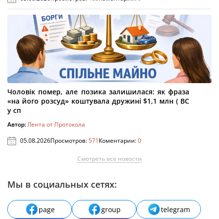
Чоловік помер, але позика залишилася: як фраза
«на його розсуд» коштувала дружині $1,1 млн ( ВС
у сп
Автор:
Лента от Протокола
05.08.2026
Просмотров:
571
Коментарии:
0
Смотреть все новости
Мы в социальных сетях:
page
group
telegram