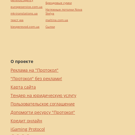
perevod.agency
Брендовые сумки
europeservice.com.ua
Натяжные потолки Nova
mk-translations.ua
Stelya
текст юа
maltina.com.ua
kievperevod.com.ua
Cылки
О проекте
Реклама на "Протокол"
"Протокол" без реклами!
Карта сайта
Тендер на юридическую услугу
Пользовательское соглашение
Допомогти ресурсу "Протокол"
Кредит онлайн
iGaming Protocol