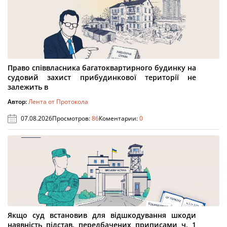
Право співвласника багатоквартирного будинку на
судовий захист прибудинкової території не
залежить в
Автор:
Лента от Протокола
07.08.2026
Просмотров:
86
Коментарии:
0
Якщо суд встановив для відшкодування шкоди
наявність підстав, передбачених приписами ч. 1