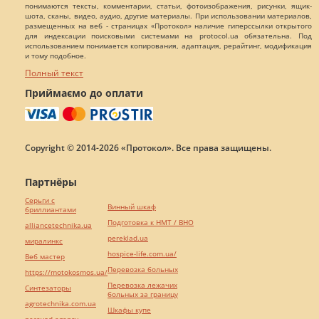
понимаются тексты, комментарии, статьи, фотоизображения, рисунки, ящик-
шота, сканы, видео, аудио, другие материалы. При использовании материалов,
размещенных на веб - страницах «Протокол» наличие гиперссылки открытого
для индексации поисковыми системами на protocol.ua обязательна. Под
использованием понимается копирования, адаптация, рерайтинг, модификация
и тому подобное.
Полный текст
Приймаємо до оплати
Copyright © 2014-2026 «Протокол». Все права защищены.
Партнёры
Серьги с
Винный шкаф
бриллиантами
Подготовка к НМТ / ВНО
alliancetechnika.ua
pereklad.ua
миралинкс
hospice-life.com.ua/
Веб мастер
Перевозка больных
https://motokosmos.ua/
Перевозка лежачих
Синтезаторы
больных за границу
agrotechnika.com.ua
Шкафы купе