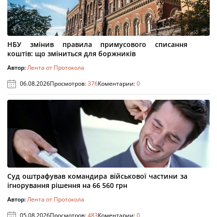
НБУ змінив правила примусового списання
коштів: що зміниться для боржників
Автор:
Лента от Протокола
06.08.2026
Просмотров:
376
Коментарии:
0
Суд оштрафував командира військової частини за
ігнорування рішення на 66 560 грн
Автор:
Лента от Протокола
05.08.2026
Просмотров:
483
Коментарии:
0