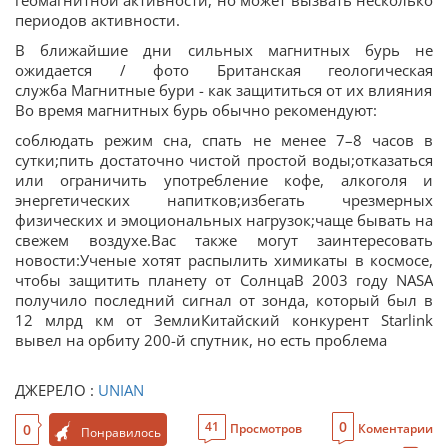
геомагнитной активности, но может вызвать несколько
периодов активности.
В ближайшие дни сильных магнитных бурь не
ожидается / фото Британская геологическая
служба Магнитные бури - как защититься от их влияния
Во время магнитных бурь обычно рекомендуют:
соблюдать режим сна, спать не менее 7–8 часов в
сутки;пить достаточно чистой простой воды;отказаться
или ограничить употребление кофе, алкоголя и
энергетических напитков;избегать чрезмерных
физических и эмоциональных нагрузок;чаще бывать на
свежем воздухе.Вас также могут заинтересовать
новости:Ученые хотят распылить химикаты в космосе,
чтобы защитить планету от СолнцаВ 2003 году NASA
получило последний сигнал от зонда, который был в
12 млрд км от ЗемлиКитайский конкурент Starlink
вывел на орбиту 200-й спутник, но есть проблема
ДЖЕРЕЛО :
UNIAN
0
41
0
Просмотров
Коментарии
Понравилось