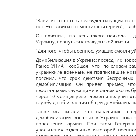
"Зависит от того, какая будет ситуация н
нет. Это зависит от многих критериев", – 
Он пояснил, что цель такого подхода –
Украину, вернуться к гражданской жизни:
"Для того, чтобы военнослужащие смогли у
Демобилизация в Украине: последние ново
Ранее УНИАН сообщал, что, по словам за
украинские военные, не подписавшие нов
пояснил, что срок действия бессрочных 
демобилизация. Он привел пример, чт
пехотинцами, служащими в одном окопе, бу
через 10 месяцев уедет домой и получит о
службу до объявления общей демобилизац
Также мы писали, что начальник Гене
демобилизация военных в Украине пока н
пополнения армии. При этом Генераль
увольнения отдельных категорий военно
вторжения или находятся в армии уже мно