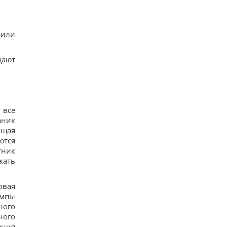
доказывают их безграничную преданность
17
Люди, родившиеся в эти месяцы, просыпаются
раньше всех - они "жаворонки"
 или
16
Погиб известный поисковик Алексей Юков,
который занимался возвращением тел
щают
погибших
33
Эксглавком ставил пусковые РФ в приоритет,
вопросы – к МО, – Цыбулько
18
Ест почти непрерывно: в районе
 все
Чернобыльской АЭС заметили прожорливого
аник
загадочного зверька
бщая
18
ются
тник
жать
овая
емпы
ного
ного
ения