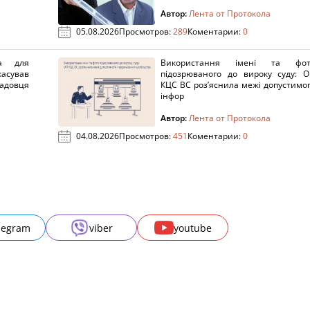
Автор:
Лента от Протокола
05.08.2026
Просмотров:
289
Коментарии:
0
а для
Використання імені та фот
касував
підозрюваного до вироку суду: 
адовця
КЦС ВС роз’яснила межі допустимо
інфор
Автор:
Лента от Протокола
04.08.2026
Просмотров:
451
Коментарии:
0
legram
viber
youtube