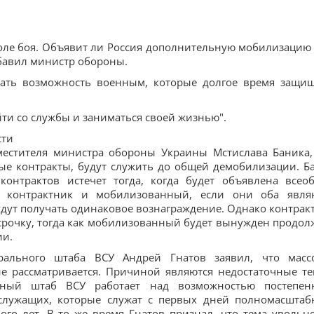
а поле боя. Объявит ли Россия дополнительную мобилизацию
добавил министр обороны.
 дать возможность военным, которые долгое время защи
йти со службы и заниматься своей жизнью".
сти
местителя министра обороны Украины Мстислава Баника,
ые контракты, будут служить до общей демобилизации. Б
контрактов истечет тогда, когда будет объявлена всео
о контрактник и мобилизованный, если они оба явля
дут получать одинаковое вознаграждение. Однако контрак
тсрочку, тогда как мобилизованный будет вынужден продол
ии.
рального штаба ВСУ Андрей Гнатов заявил, что масс
е рассматривается. Причиной являются недостаточные т
ный штаб ВСУ работает над возможностью постепен
служащих, которые служат с первых дней полномасштаб
го лет. В то же время Гнатов признал, что тема увольн