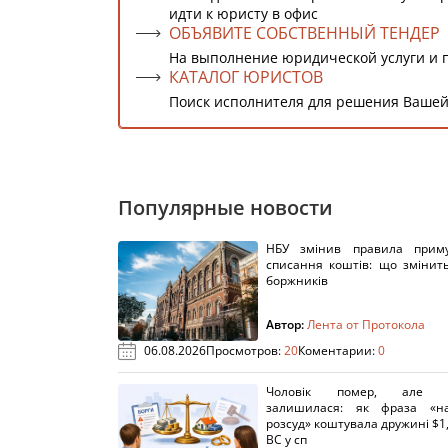
идти к юристу в офис
ОБЪЯВИТЕ СОБСТВЕННЫЙ ТЕНДЕР
На выполнение юридической услуги и 
КАТАЛОГ ЮРИСТОВ
Поиск исполнителя для решения Вашей
Популярные новости
НБУ змінив правила приму
списання коштів: що змінит
боржників
Автор:
Лента от Протокола
06.08.2026
Просмотров:
20
Коментарии:
0
Чоловік помер, але п
залишилася: як фраза «н
розсуд» коштувала дружині $1,
ВС у сп