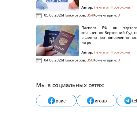
Автор:
Лента от Протокола
05.08.2026
Просмотров:
354
Коментарии:
0
Паспорт РФ як підстав
звільнення: Верховний Суд с
рішення про поновлення пос
на ро
Автор:
Лента от Протокола
04.08.2026
Просмотров:
356
Коментарии:
0
Мы в социальных сетях:
page
group
te