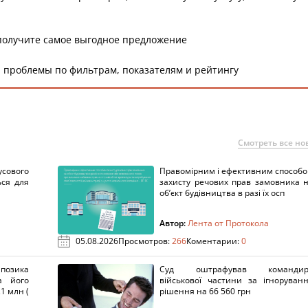
получите самое выгодное предложение
 проблемы по фильтрам, показателям и рейтингу
Смотреть все но
сового
Правомірним і ефективним способ
ься для
захисту речових прав замовника 
об’єкт будівництва в разі їх осп
Автор:
Лента от Протокола
05.08.2026
Просмотров:
266
Коментарии:
0
озика
Суд оштрафував командир
а його
військової частини за ігноруван
1 млн (
рішення на 66 560 грн