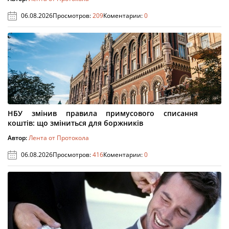
06.08.2026
Просмотров:
209
Коментарии:
0
НБУ змінив правила примусового списання
коштів: що зміниться для боржників
Автор:
Лента от Протокола
06.08.2026
Просмотров:
416
Коментарии:
0