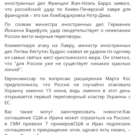
иностранных дел Франции Жан-Ноэль Барро заявил,
что российский удар по Киево-Печерской лавре для
французов – это как бомбардировка Нотр-Дама.
По словам министра иностранных дел Германии
Йоханна Вадефуля, удар свидетельствует о нежелании
России вести мирные переговоры.
Комментируя атаку на Лавру, министр иностранных
дел Литвы Кястутис Будрис назвал ее ударом по одному
из самых святых мест христианского мира. Он отметил,
что "для России уже не существует никаких красных
линий".
Еврокомиссар по вопросам расширения Марта Кос
предположила, что Россия не случайно атаковала
Украину именно 15 июня, ведь именно в этот день
открывается первый переговорный кластер Украины с
ЕС.
Вас также могут заинтересовать новости:Как
соглашение США и Ирана может отразиться на России:
в СМИ привели 7 примеровСША и Иран подписали
соглашение о прекращении огня, однако есть нюанс, –