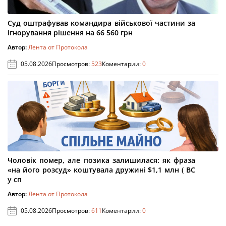
Суд оштрафував командира військової частини за
ігнорування рішення на 66 560 грн
Автор:
Лента от Протокола
05.08.2026
Просмотров:
523
Коментарии:
0
Чоловік помер, але позика залишилася: як фраза
«на його розсуд» коштувала дружині $1,1 млн ( ВС
у сп
Автор:
Лента от Протокола
05.08.2026
Просмотров:
611
Коментарии:
0