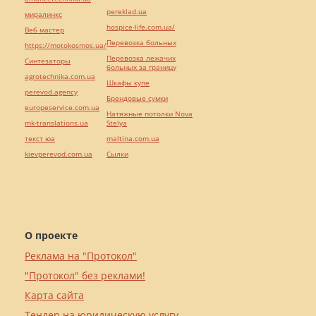
pereklad.ua
миралинкс
hospice-life.com.ua/
Веб мастер
Перевозка больных
https://motokosmos.ua/
Перевозка лежачих
Синтезаторы
больных за границу
agrotechnika.com.ua
Шкафы купе
perevod.agency
Брендовые сумки
europeservice.com.ua
Натяжные потолки Nova
mk-translations.ua
Stelya
текст юа
maltina.com.ua
kievperevod.com.ua
Cылки
О проекте
Реклама на "Протокол"
"Протокол" без реклами!
Карта сайта
Тендер на юридическую услугу