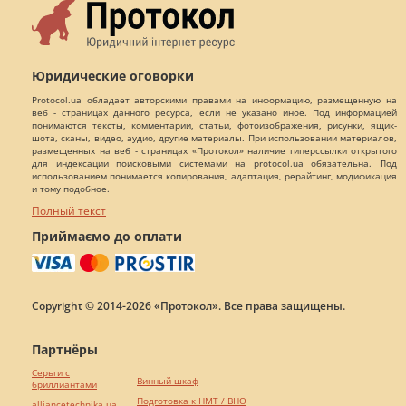
Юридические оговорки
Protocol.ua обладает авторскими правами на информацию, размещенную на
веб - страницах данного ресурса, если не указано иное. Под информацией
понимаются тексты, комментарии, статьи, фотоизображения, рисунки, ящик-
шота, сканы, видео, аудио, другие материалы. При использовании материалов,
размещенных на веб - страницах «Протокол» наличие гиперссылки открытого
для индексации поисковыми системами на protocol.ua обязательна. Под
использованием понимается копирования, адаптация, рерайтинг, модификация
и тому подобное.
Полный текст
Приймаємо до оплати
Copyright © 2014-2026 «Протокол». Все права защищены.
Партнёры
Серьги с
Винный шкаф
бриллиантами
Подготовка к НМТ / ВНО
alliancetechnika.ua