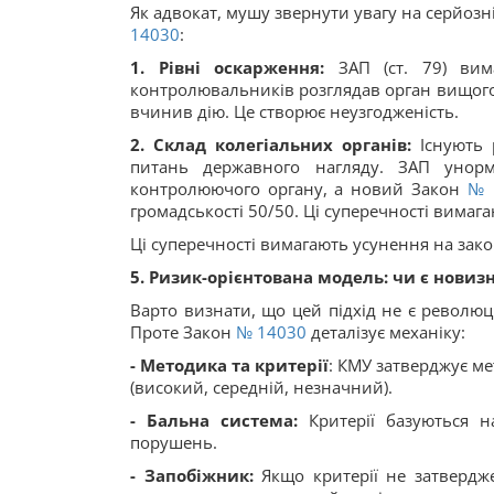
Як адвокат, мушу звернути увагу на серйозн
14030
:
1. Рівні оскарження:
ЗАП (ст. 79) вим
контролювальників розглядав орган вищого
вчинив дію. Це створює неузгодженість.
2. Склад колегіальних органів:
Існують р
питань державного нагляду. ЗАП унор
контролюючого органу, а новий Закон
№ 
громадськості 50/50. Ці суперечності вимаг
Ці суперечності вимагають усунення на зако
5. Ризик-орієнтована модель: чи є новиз
Варто визнати, що цей підхід не є революц
Проте Закон
№ 14030
деталізує механіку:
- Методика та критерії
: КМУ затверджує ме
(високий, середній, незначний).
- Бальна система:
Критерії базуються на
порушень.
- Запобіжник:
Якщо критерії не затвердже