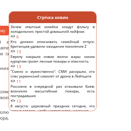
Стрічка новин
Зачем опытные хозяйки кладут фольгу в
аму
холодильник: простой домашний лайфхак
6
й є
Кто должен оплачивать семейный отпуск:
британцев удивили ожидания поколения Z
aine
13
х із
Европу накрыла новая волна жары: каким
курортам грозят лесные пожары и опасность
13
рних
"Смело и мужественно": СМИ раскрыли, кто
спас украинский самолет от дрона в Лейпциге
11
Россияне в очередной раз атаковали Киев:
оляє
возникли масштабные пожары, есть
пострадавшие
воєї
13
8 августа: церковный праздник сегодня, что
нужно сделать, чтобы исполнилось желание
ролю
23
ора,
В июле Украина сбила 87% ударных дронов и
лишь 15% баллистических ракет, – отчет
15