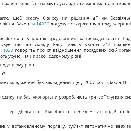
і правові колізії, які можуть ускладнити імплементацію Зако
агає, щоб скаргу бізнесу на рішення дії чи бездіяльн
 рівня. Закон
№ 14030
допускає оскарження в тому ж органі
озбіжності у квотах представництва громадськості в Рад
мовує, що до складу Ради мають увійти 2/3 працівн
14030
говорить про співвідношення посадових осіб орган
ають усунення на законодавчому рівні.
нодавчому рівні.
на?
ійним, адже він був закладений ще у 2007 році (Закон № 8
тодику, на базі якої органи розробляють критерії ступеня ри
 сфері діяльності, ймовірності небезпечних подій та іст
ні у встановленому порядку, суб’єкт автоматично вважає