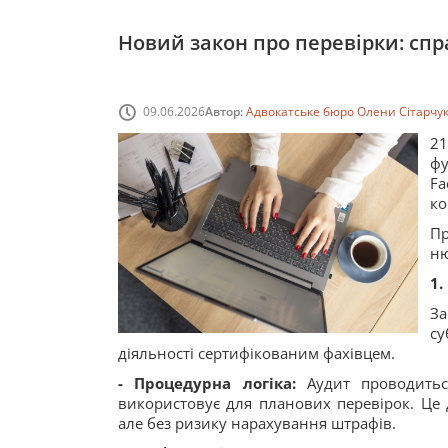
Новий закон про перевірки: спр
09.06.2026
Автор:
Адвокатське бюро Олени Сітарчу
2
фу
Fa
ко
Пр
ню
1.
За
су
діяльності сертифікованим фахівцем.
- Процедурна логіка:
Аудит проводиться
використовує для планових перевірок. Це 
але без ризику нарахування штрафів.