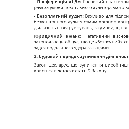
- Преференція «1,5»:
Головний практичний
раза за умови позитивного аудиторського в
- Безоплатний аудит:
Важливо для підпри
безкоштовного аудиту самим органом контро
діяльність після руйнувань, за умови, що в
Юридичний нюанс:
Негативний висново
законодавець обіцяє, що це «безпечний» спо
задля подальшого удару санкціями.
2. Судовий порядок зупинення діяльності
Закон декларує, що зупинення виробницт
криється в деталях статті 9 Закону.