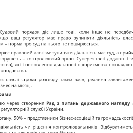
удовий порядок діє лише тоді, коли інше не передба
Якщо ваш регулятор має право зупиняти діяльність вла
ом – норма про суд на нього не поширюється.
рює правовий алогізм: зупиняти діяльність має суд, а прий
 порушень – контролюючий орган. Суперечності додають і з
ства), які і поновлення діяльності підприємства покладают
конодавства.
є стислі строки розгляду таких заяв, реальна завантажен
знес на місяці.
ерами
лю через створення
Рад з питань державного нагляду
регуляторній службі України.
ргану, 50% – представники бізнес-асоціацій та громадськості)
ездіяльність чи рішення контролювальників. Відбуватиметь
ручним для регіонального бізнесу.