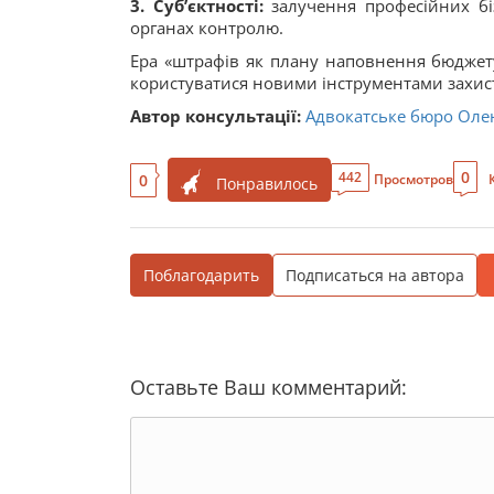
3. Суб’єктності:
залучення професійних біз
органах контролю.
Ера «штрафів як плану наповнення бюджету
користуватися новими інструментами захисту
Автор консультації:
Адвокатське бюро Оле
0
442
0
Просмотров
Понравилось
Поблагодарить
Подписаться на автора
Оставьте Ваш комментарий: