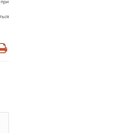
 при
ться