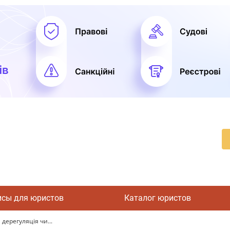
исы для юристов
Каталог юристов
дерегуляція чи...