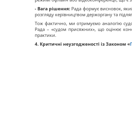
- Вага рішення:
Рада формує висновок, який
розгляду керівництвом держоргану та підля
Тож фактично, ми отримуємо аналогію судов
Рада – «судом присяжних», що оцінює конф
практики.
4. Критичні неузгодженості із Законом «