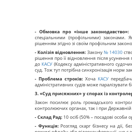
- Обмовка про «інше законодавство»:
С
спеціальними (профільними) законами. 
рішенням згідно зі своїм профільним закон
- Колізія відновлення:
Закону
№ 14030
ство
рішення про її відновлення після усунення
до
КАСУ
(Кодексу адміністративного судочин
суд. Тож тут потрібна синхронізація норм за
- Проблема строків:
Хоча
КАСУ
передбача
адміністративних судів може паралізувати бі
3. «Суд присяжних» у спорах із контрол
Закон посилює роль громадського контро
контролюючих органах, так і при Державній 
- Склад Рад:
10 осіб (50% – посадові особи о
- Функція:
Розгляд скарг бізнесу на дії, б
режимі офлайн або відеоконференції, що є з