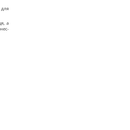
 для
я, а
нес-