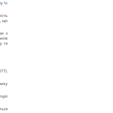
ну
№
ість
, що
ах з
иків
у та
77).
зику
орії
ться