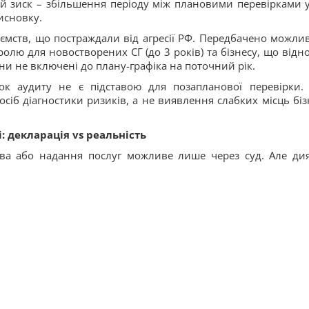
 зиск – збільшення періоду між плановими перевірками у
исновку.
ємств, що постраждали від агресії РФ. Передбачено можлив
лю для новостворених СГ (до 3 років) та бізнесу, що відн
они не включені до плану-графіка на поточний рік.
к аудиту не є підставою для позапланової перевірки.
сіб діагностики ризиків, а не виявлення слабких місць біз
: декларація vs реальність
ва або надання послуг можливе лише через суд. Але ди