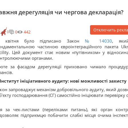
авжня дерегуляція чи чергова декларація?
Отключить рекл
0
442
к
0
1 квітня було підписано Закон
№ 14030
, яки
ндаментальною частиною євроінтеграційного пакета Ukr
cility. Цей документ стає новим «путівником» у відносина
нтролюючими органами.
оте за фасадом дерегуляції приховано чимало процеду
ансів.
 Інститут ініціативного аудиту: нові можливості захисту
кон запроваджує механізм добровільного аудиту, який дозв
б’єкту господарювання (СГ) самостійно ініціювати перевірку с
 за чек-листами (переліками питань), які орган конт
дозволяє підприємцю побачити слабкі місця очима інспект