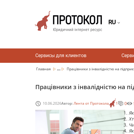
RU
Сервисы для клиентов
Серв
...
Главная
Працівники з інвалідністю на підприєм
Працівники з інвалідністю на пі
0
10.06.2026
Автор:
Лента от Протокола
1
Як
Хт
Чи
Як