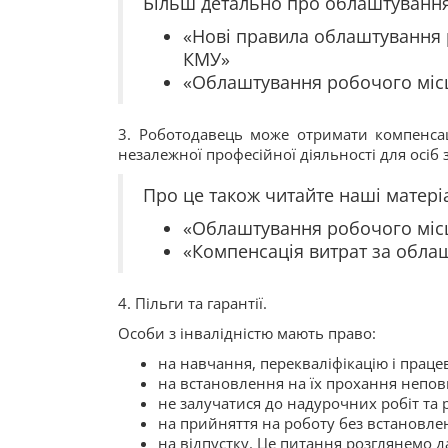
Більш детально про облаштування 
«Нові правила облаштування р
КМУ»
«Облаштування робочого місця 
3. Роботодавець може отримати компенсац
незалежної професійної діяльності для осіб з
Про це також читайте наші матері
«Облаштування робочого місц
«Компенсація витрат за обла
4. Пільги та гарантії.
Особи з інвалідністю мають право:
на навчання, перекваліфікацію і прац
на встановлення на їх прохання непов
не залучатися до надурочних робіт та ро
на прийняття на роботу без встановле
на відпустку. Це питання розглянемо д