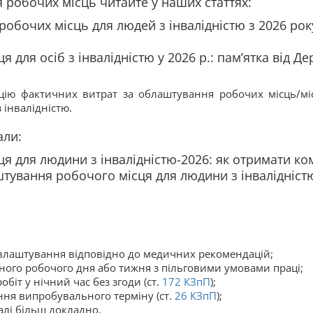
робочих місць читайте у наших статтях:
обочих місць для людей з інвалідністю з 2026 рок
для осіб з інвалідністю у 2026 р.: памʼятка від Д
ію фактичних витрат за облаштування робочих місць/міс
 інвалідністю.
али:
я для людини з інвалідністю-2026: як отримати к
штування робочого місця для людини з інвалідніст
евлаштування відповідно до медичних рекомендацій;
ного робочого дня або тижня з пільговими умовами праці;
біт у нічний час без згоди (ст.
172
КЗпП
);
ння випробувального терміну (ст.
26
КЗпП
);
алі більш докладно.