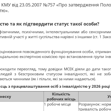
 КМУ від 23.05.2007 №757 «Про затвердження Пол
стю».
стю та як підтвердити статус такої особи?
и фізичними, психічними, інтелектуальними або сенсорними
ивній участі у житті суспільства нарівні з іншими (ст. 1 Зак
з оцінювання повсякденного функціонування особи, отрима
оціальною експертною комісією про встановлення групи інва
проходити переогляд, тому довідки МСЕК діяли до дати таког
людей з безстроковим статусом інвалідності, які не зоб
ються чинними (як і пільги, які за ними надаються).
ць з працевлаштування осіб з інвалідністю у 2026 році 
Кількість
внеску
У
робочих місць
1 робоче місце
Розрахунок: норм
тривалість робоч