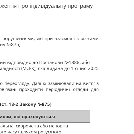
оження про індивідуальну програму
 порушеннями, які при взаємодії з різними
ону №875).
ний відповідно до Постанови №1388, або
лідності (МСЕК), яка видана до 1 січня 2025
о переогляду. Далі їх замінювали на витяг з
ов'язані проходити періодичні огляди для
(
ст. 18-2 Закону №875
)
мови, які враховуються
альна, скорочена або неповна
ого часу (шляхом розумного