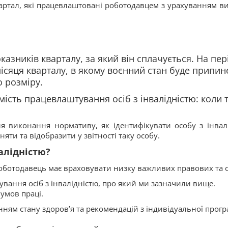
 квартал, які працевлаштовані роботодавцем з урахуванням 
азників кварталу, за який він сплачується. На пері
ісяця кварталу, в якому воєнний стан буде припин
о розміру.
амість працевлаштування осіб з інвалідністю: коли 
ля виконання нормативу, як ідентифікувати особу з інвал
ти та відобразити у звітності таку особу.
алідністю?
роботодавець має враховувати низку важливих правових та о
вання осіб з інвалідністю, про який ми зазначили вище.
 умов праці.
ням стану здоров’я та рекомендацій з індивідуальної програм