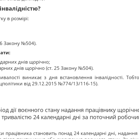
 інвалідністю?
ку в розмірі:
. 6 Закону №504).
ати:
ендарних днів щорічно;
дарних днів щорічно (ст. 25 Закону №504).
ривалості виникає з дня встановлення інвалідності. Тоб
цполітики від 29.12.2015 №774/13/116-15).
еріод дії воєнного стану надання працівнику щорічн
ривалістю 24 календарні дні за поточний робочий
ки працівника становить понад 24 календарні дні, надання 