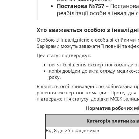
Постанова №757
– Постанова
реабілітації особи з інвалідні
Хто вважається особою з інвалідні
Особою з інвалідністю є особа зі стійким
бар’єрами можуть заважати її повній та ефект
Цей статус підтверджує:
витяг із рішення експертної команди 
копія довідки до акта огляду медико-с
року.
Більшість осіб з інвалідністю зобов'язана 
рішення експертної команди. Проте, для 
підтвердження статусу, довідки МСЕК залиша
Норматив робочих міс
Категорія платника 
Від 8 до 25 працівників