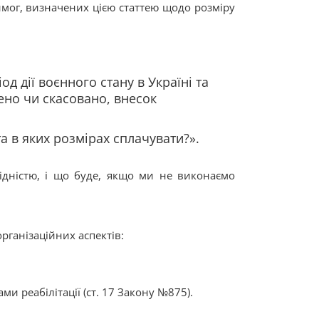
вимог, визначених цією статтею щодо розміру
од дії воєнного стану в Україні та
ено чи скасовано, внесок
та в яких розмірах сплачувати?».
ідністю, і що буде, якщо ми не виконаємо
рганізаційних аспектів:
и реабілітації (ст. 17 Закону №875).