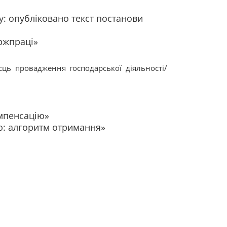
у: опубліковано текст постанови
ержпраці»
ць провадження господарської діяльності/
омпенсацію»
ю: алгоритм отримання»