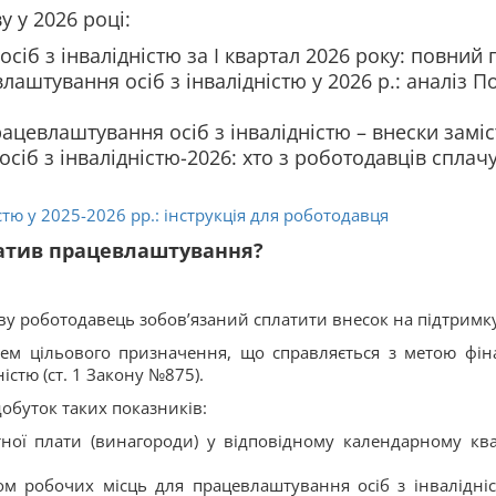
 у 2026 році:
іб з інвалідністю за І квартал 2026 року: повний 
аштування осіб з інвалідністю у 2026 р.: аналіз 
цевлаштування осіб з інвалідністю – внески заміст
іб з інвалідністю-2026: хто з роботодавців сплачує
стю у 2025-2026 рр.: інструкція для роботодавця
атив працевлаштування?
у роботодавець зобов’язаний сплатити внесок на підтримку
ем цільового призначення, що справляється з метою фіна
ністю (ст. 1 Закону №875).
обуток таких показників:
ітної плати (винагороди) у відповідному календарному ква
м робочих місць для працевлаштування осіб з інвалідніс