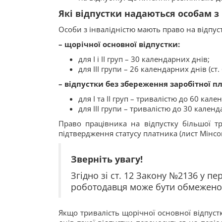
Які відпустки надаються особам з
Особи з інвалідністю мають право на відпуст
– щорічної основної відпустки:
для I і II груп – 30 календарних днів;
для III групи – 26 календарних днів (ст
– відпустки без збереження заробітної пл
для I та II груп – тривалістю до 60 кал
для III групи – тривалістю до 30 кален
Право працівника на відпустку більшої т
підтвердження статусу платника (лист Мінсо
Зверніть увагу!
Згідно зі ст. 12 Закону №2136 у п
роботодавця може бути обмежено т
Якщо тривалість щорічної основної відпуст