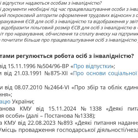
і відпустки надаються особам з інвалідністю?
і документи необхідні під час працевлаштування особи з інв
ий покроковий алгоритм оформлення трудових відносин з ос
рахування ЄСВ для осіб з інвалідністю та відображення у звіт
 відобразити пільговий розмір ЄСВ для осіб з інвалідністю в 
іт про нарахування, обчислення та сплату внеску на підтрим
 почитати більше про працевлаштування осіб з інвалідністю 
ми регулюється робота осіб з інвалідністю?
від 15.11.1996 №504/96-ВР «
Про відпустки
»;
 від 21.03.1991 №875-ХІІ «
Про основи соціальної 
 від 08.07.2010 №2464-VI «Про збір та облік єди
ння»;
рацю
України;
нова КМУ від 15.11.2024 №1338 «Деякі пит
 особи» (далі – Постанова №1338);
 КМУ від 22.08.2023 №893 «Деякі питання наданн
місць провадження господарської діяльності/неза