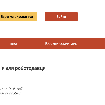
Зарегистрироваться
Войти
Блог
Юридический мир
ція для роботодавця
нвалідністю?
такої особи?