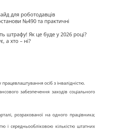
гайд для роботодавців
Постанови №490 та практичні
ь штрафу! Як це буде у 2026 році?
, а хто – ні?
 працевлаштування осіб з інвалідністю.
нсового забезпечення заходів соціального
рталі, розрахованої на одного працівника;
тю і середньообліковою кількістю штатних