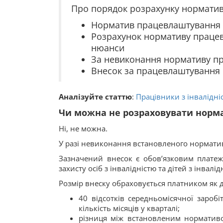
Про порядок розрахунку нормативу
Норматив працевлаштування ос
Розрахунок нормативу працевл
нюанси
За невиконання нормативу пра
Внесок за працевлаштування ос
Аналізуйте статтю
:
Працівники з інвалідні
Чи можна не розраховувати норм
Ні, не можна.
У разі невиконання встановленого норматив
Зазначений внесок є обов’язковим платеж
захисту осіб з інвалідністю та дітей з інвалід
Розмір внеску обраховується платником як д
40 відсотків середньомісячної зароб
кількість місяців у кварталі;
різниця між встановленим нормативо