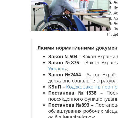
Як
Як
Як
На
Як
Зв
Де
Якими нормативними документа
Закон №504
– Закон України 
Закон №875
– Закон України
Україні
»;
Закон №2464
– Закон України
державне соціальне страхува
КЗпП
–
Кодекс законів про п
Постанова №1338
– Поста
повсякденного функціонування
Постанова №893
– Постанова
облаштування робочих місць/
осіб з інвалідністю»;