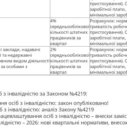
пристосування). 
заробітної плати,
мінімальної зароб
4%
Розрахунок: норм
середньооблікової
тривалість робоч
кількості штатних
пристосування). 
працівників за
заробітної плати,
квартал
мінімальної зароб
і заклади, надавачі
2%
Розрахунок: норм
і та недержавні
середньооблікової
тривалість робоч
новним видом діяльності
кількості штатних
пристосування). 
 за особами з
працівників за
заробітної плати,
квартал
мінімальної зароб
б з інвалідністю за Законом №4219:
я осіб з інвалідністю: закон опубліковано!
б з інвалідністю: аналіз Закону №4219
цевлаштування осіб з інвалідністю – внески заміс
ідністю – 2026: нові квартальні нормативи, внесок