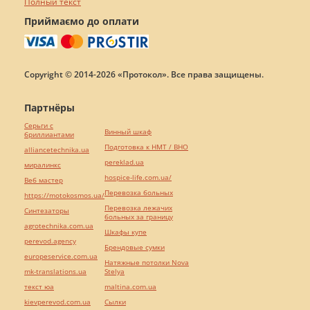
Полный текст
Приймаємо до оплати
Copyright © 2014-2026 «Протокол». Все права защищены.
Партнёры
Серьги с
Винный шкаф
бриллиантами
Подготовка к НМТ / ВНО
alliancetechnika.ua
pereklad.ua
миралинкс
hospice-life.com.ua/
Веб мастер
Перевозка больных
https://motokosmos.ua/
Перевозка лежачих
Синтезаторы
больных за границу
agrotechnika.com.ua
Шкафы купе
perevod.agency
Брендовые сумки
europeservice.com.ua
Натяжные потолки Nova
mk-translations.ua
Stelya
текст юа
maltina.com.ua
kievperevod.com.ua
Cылки