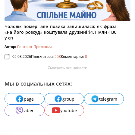
Чоловік помер, але позика залишилася: як фраза
«на його розсуд» коштувала дружині $1,1 млн ( ВС
у сп
Автор:
Лента от Протокола
05.08.2026
Просмотров:
558
Коментарии:
0
Смотреть все новости
Мы в социальных сетях:
page
group
telegram
viber
youtube