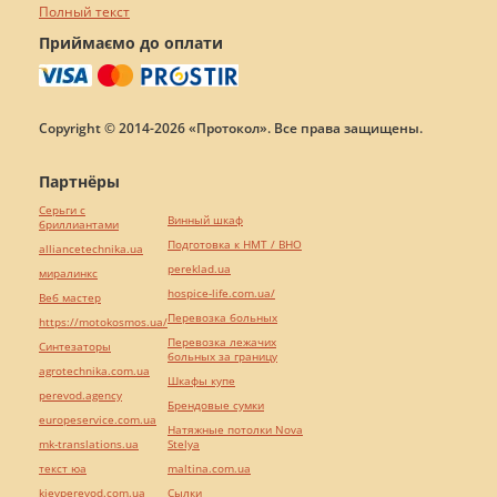
Полный текст
Приймаємо до оплати
Copyright © 2014-2026 «Протокол». Все права защищены.
Партнёры
Серьги с
Винный шкаф
бриллиантами
Подготовка к НМТ / ВНО
alliancetechnika.ua
pereklad.ua
миралинкс
hospice-life.com.ua/
Веб мастер
Перевозка больных
https://motokosmos.ua/
Перевозка лежачих
Синтезаторы
больных за границу
agrotechnika.com.ua
Шкафы купе
perevod.agency
Брендовые сумки
europeservice.com.ua
Натяжные потолки Nova
mk-translations.ua
Stelya
текст юа
maltina.com.ua
kievperevod.com.ua
Cылки