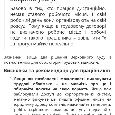
Базово в тих, хто працює дистанційно,
немає сталого робочого місця. І свій
робочий день вони організовують на свій
розсуд. Тому якщо в трудовому договорі
не визначено робоче місце і робочі
години такого працівника – звільнити їх
за прогул майже нереально.
Зазначені вище два рішення Верховного Суду є
повчальними для обох сторін трудових відносин.
Висновки та рекомендації для працівників
Якщо ви позбавлені можливості виконувати
трудові обов’язки – не мовчіть про це і
збирайте докази на свою користь.
Якщо вам
заблокували доступ до корпоративних систем,
негайно фіксуйте це: пишіть офіційні листи на
юридичну адресу компанії, надсилайте телеграми,
робіть скріншоти помилок доступу, надсилайте
акти з підписами свідків. Просто «сидіти вдома і