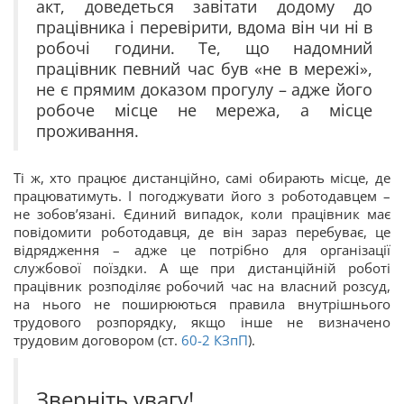
акт, доведеться завітати додому до
працівника і перевірити, вдома він чи ні в
робочі години. Те, що надомний
працівник певний час був «не в мережі»,
не є прямим доказом прогулу – адже його
робоче місце не мережа, а місце
проживання.
Ті ж, хто працює дистанційно, самі обирають місце, де
працюватимуть. І погоджувати його з роботодавцем –
не зобов’язані. Єдиний випадок, коли працівник має
повідомити роботодавця, де він зараз перебуває, це
відрядження – адже це потрібно для організації
службової поїздки. А ще при дистанційній роботі
працівник розподіляє робочий час на власний розсуд,
на нього не поширюються правила внутрішнього
трудового розпорядку, якщо інше не визначено
трудовим договором (ст.
60-2
КЗпП
).
Зверніть увагу!