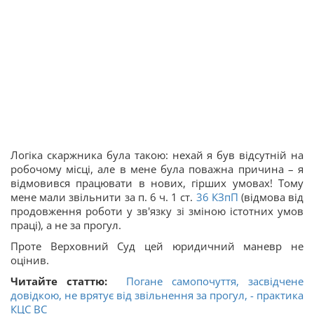
Логіка скаржника була такою: нехай я був відсутній на
робочому місці, але в мене була поважна причина – я
відмовився працювати в нових, гірших умовах! Тому
мене мали звільнити за п. 6 ч. 1 ст.
36
КЗпП
(відмова від
продовження роботи у зв'язку зі зміною істотних умов
праці), а не за прогул.
Проте Верховний Суд цей юридичний маневр не
оцінив.
Читайте статтю:
Погане самопочуття, засвідчене
довідкою, не врятує від звільнення за прогул, - практика
КЦС ВС