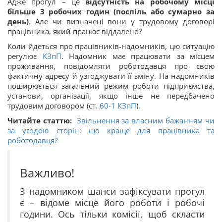
Адже прогул – це
відсутність на робочому місці
більше 3 робочих годин (поспіль або сумарно за
день)
. Але чи визначені вони у трудовому договорі
працівника, який працює віддалено?
Коли йдеться про працівників-надомників, цю ситуацію
регулює
КЗпП
. Надомник має працювати за місцем
проживання, повідомляти роботодавця про свою
фактичну адресу й узгоджувати її зміну. На надомників
поширюється загальний режим роботи підприємства,
установи, організації, якщо інше не передбачено
трудовим договором (ст.
60-1
КЗпП
).
Читайте статтю:
Звільнення за власним бажанням чи
за угодою сторін: що краще для працівника та
роботодавця?
Важливо!
З надомником шанси зафіксувати прогул
є – відоме місце його роботи і робочі
години. Ось тільки комісії, щоб скласти