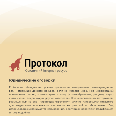
Юридические оговорки
Protocol.ua обладает авторскими правами на информацию, размещенную на
веб - страницах данного ресурса, если не указано иное. Под информацией
понимаются тексты, комментарии, статьи, фотоизображения, рисунки, ящик-
шота, сканы, видео, аудио, другие материалы. При использовании материалов,
размещенных на веб - страницах «Протокол» наличие гиперссылки открытого
для индексации поисковыми системами на protocol.ua обязательна. Под
использованием понимается копирования, адаптация, рерайтинг, модификация
и тому подобное.