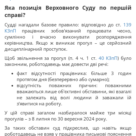
Яка позиція Верховного Суду по першій
справі?
Судді нагадали базове правило: відповідно до ст.
139
КЗпП
працівник зобов'язаний працювати чесно,
сумлінно і вчасно виконувати розпорядження
керівництва. Якщо ж виникає прогул – це серйозний
дисциплінарний проступок.
Щоб звільнення за прогул (п. 4 ч. 1 ст.
40
КЗпП
) було
законним, роботодавець має довести дві речі:
факт відсутності працівника: більше 3 годин
протягом дня (безперервно або сумарно);
відсутність поважних причин: поважними
вважаються лише об'єктивні обставини, які взагалі
не залежать від волі людини й заважали їй
з’явитися на роботу.
У цій справі загалом назбиралося майже три місяці
прогулів – з 8 липня по 30 вересня 2024 року.
За таких обставин суд підкреслив, що навіть якщо
роботодавець не взяв у працівника письмові пояснення