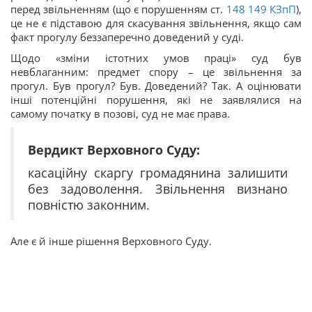
перед звільненням (що є порушенням ст.
148
149
КЗпП
),
це не є підставою для скасування звільнення, якщо сам
факт прогулу беззаперечно доведений у суді.
Щодо «зміни істотних умов праці» суд був
невблаганним: предмет спору – це звільнення за
прогул. Був прогул? Був. Доведений? Так. А оцінювати
інші потенційні порушення, які не заявлялися на
самому початку в позові, суд не має права.
Вердикт Верховного Суду:
касаційну скаргу громадянина залишити
без задоволення. Звільнення визнано
повністю законним.
Але є й інше рішення Верховного Суду.