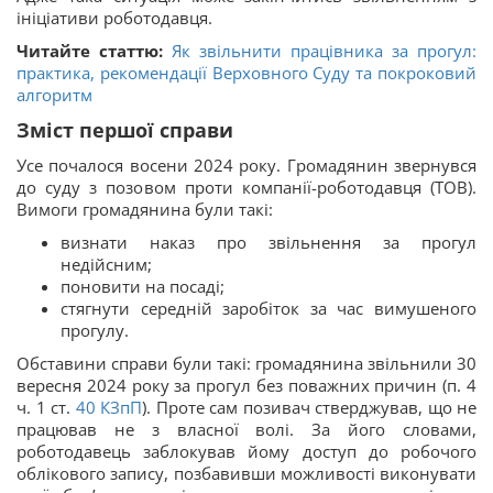
ініціативи роботодавця.
Читайте статтю:
Як звільнити працівника за прогул:
практика, рекомендації Верховного Суду та покроковий
алгоритм
Зміст першої справи
Усе почалося восени 2024 року. Громадянин звернувся
до суду з позовом проти компанії-роботодавця (ТОВ).
Вимоги громадянина були такі:
визнати наказ про звільнення за прогул
недійсним;
поновити на посаді;
стягнути середній заробіток за час вимушеного
прогулу.
Обставини справи були такі: громадянина звільнили 30
вересня 2024 року за прогул без поважних причин (п. 4
ч. 1 ст.
40
КЗпП
). Проте сам позивач стверджував, що не
працював не з власної волі. За його словами,
роботодавець заблокував йому доступ до робочого
облікового запису, позбавивши можливості виконувати