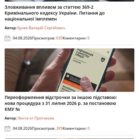
Зловживання впливом за статтею 369-2
Кримінального кодексу України. Питання до
національної імплемен
Автор:
Буняк Валерій Сергійович
04.08.2026
Просмотров:
635
Коментарии:
0
Переоформлення відстрочки за іншою підставою:
нова процедура з 31 липня 2026 р. за постановою
КМУ №
Автор:
Лента от Протокола
04.08.2026
Просмотров:
395
Коментарии:
0