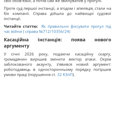
свої обов’язки, а потім сам же звинуватив у прогулі.
Проте суд першої інстанції, а згодом і апеляція, стали на
бік компанії. Справа дійшла до найвищої судової
інстанції.
Читайте статтю:
Як правильно фіксувати прогул під
час війни ( справа №712/10356/24)
Касаційна інстанція: поява нового
аргументу
У січні 2026 року, подаючи касаційну скаргу,
громадянин вирішив змінити вектор атаки. Окрім
заблокованого акаунту, з'явився новий аргумент:
роботодавець в односторонньому порядку погіршив
умови праці (порушення ст.
32
КЗпП
).