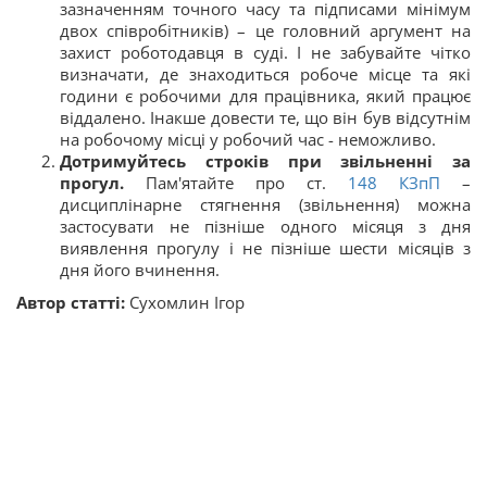
зазначенням точного часу та підписами мінімум
двох співробітників) – це головний аргумент на
захист роботодавця в суді. І не забувайте чітко
визначати, де знаходиться робоче місце та які
години є робочими для працівника, який працює
віддалено. Інакше довести те, що він був відсутнім
на робочому місці у робочий час - неможливо.
Дотримуйтесь строків при звільненні за
прогул.
Пам'ятайте про ст.
148
КЗпП
–
дисциплінарне стягнення (звільнення) можна
застосувати не пізніше одного місяця з дня
виявлення прогулу і не пізніше шести місяців з
дня його вчинення.
Автор статті:
Сухомлин Ігор