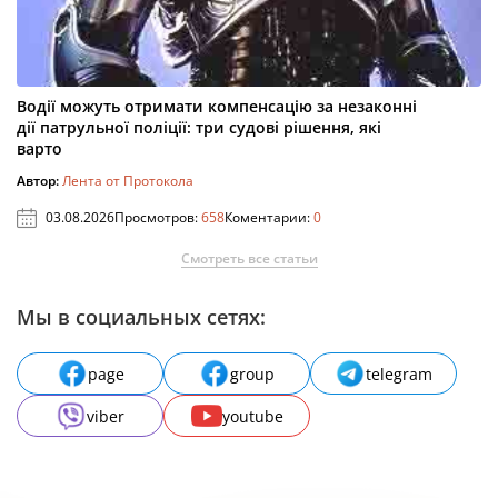
Водії можуть отримати компенсацію за незаконні
дії патрульної поліції: три судові рішення, які
варто
Автор:
Лента от Протокола
03.08.2026
Просмотров:
658
Коментарии:
0
Смотреть все статьи
Мы в социальных сетях:
page
group
telegram
viber
youtube