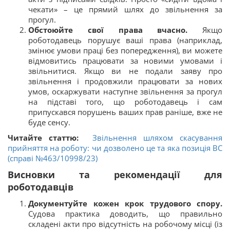
чекати» – це прямий шлях до звільнення за
прогул.
Обстоюйте свої права вчасно.
Якщо
роботодавець порушує ваші права (наприклад,
змінює умови праці без попередження), ви можете
відмовитись працювати за новими умовами і
звільнитися. Якщо ви не подали заяву про
звільнення і продовжили працювати за нових
умов, оскаржувати наступне звільнення за прогул
на підставі того, що роботодавець і сам
припускався порушень ваших прав раніше, вже не
буде сенсу.
Читайте статтю:
Звільнення шляхом скасування
прийняття на роботу: чи дозволено це та яка позиція ВС
(справі №463/10998/23)
Висновки та рекомендації для
роботодавців
Документуйте кожен крок трудового спору.
Судова практика доводить, що правильно
складені акти про відсутність на робочому місці (із