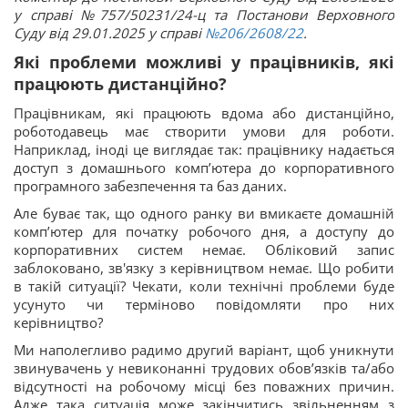
у справі №757/50231/24-ц та
Постанови Верховного
Суду від 29.01.2025 у справі
№206/2608/22
.
Які проблеми можливі у працівників, які
працюють дистанційно?
Працівникам, які працюють вдома або дистанційно,
роботодавець має створити умови для роботи.
Наприклад, іноді це виглядає так: працівнику надається
доступ з домашнього комп’ютера до корпоративного
програмного забезпечення та баз даних.
Але буває так, що одного ранку ви вмикаєте домашній
комп’ютер для початку робочого дня, а доступу до
корпоративних систем немає. Обліковий запис
заблоковано, зв'язку з керівництвом немає. Що робити
в такій ситуації? Чекати, коли технічні проблеми буде
усунуто чи терміново повідомляти про них
керівництво?
Ми наполегливо радимо другий варіант, щоб уникнути
звинувачень у невиконанні трудових обов’язків та/або
відсутності на робочому місці без поважних причин.
Адже така ситуація може закінчитись звільненням з