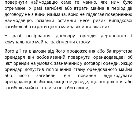
повернути наймодавцю саме те майно, яке ним було
отримане. У разі загибелі або втрати майна в період дії
договору не з вини наймача, воно не підлягає поверненню
наймодавцю, оскільки останній несе ризик випадкової
загибелі або втрати цього майна як його власник.
У разі розірвання договору оренди державного і
комунального майна, закінчення строку
його дії та відмови від його продовження або банкрутства
орендаря він зобов´язаний повернути орендодавцеві об
´єкт оренди на умовах, зазначених у договорі оренди. Якщо
орендар допустив погіршення стану орендованого майна
або його загибель, він повинен відшкодувати
орендодавцеві збитки, якщо не доведе, що погіршення або
загибель майна сталися не з його вини,