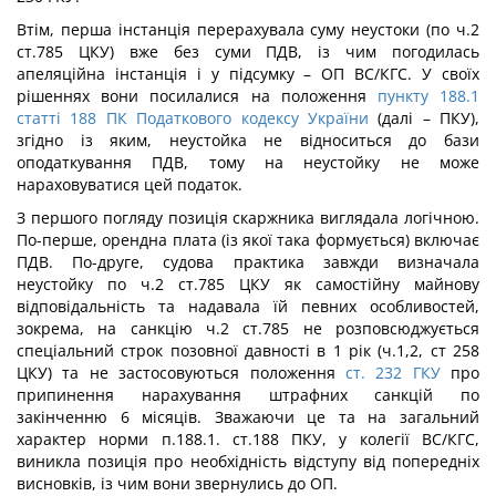
Втім, перша інстанція перерахувала суму неустоки (по ч.2
ст.785 ЦКУ) вже без суми ПДВ, із чим погодилась
апеляційна інстанція і у підсумку – ОП ВС/КГС. У своїх
рішеннях вони посилалися на положення
пункту 188.1
статті 188 ПК Податкового кодексу України
(далі – ПКУ),
згідно із яким, неустойка не відноситься до бази
оподаткування ПДВ, тому на неустойку не може
нараховуватися цей податок.
З першого погляду позиція скаржника виглядала логічною.
По-перше, орендна плата (із якої така формується) включає
ПДВ. По-друге, судова практика завжди визначала
неустойку по ч.2 ст.785 ЦКУ як самостійну майнову
відповідальність та надавала їй певних особливостей,
зокрема, на санкцію ч.2 ст.785 не розповсюджується
спеціальний строк позовної давності в 1 рік (ч.1,2, ст 258
ЦКУ) та не застосовуються положення
ст. 232 ГКУ
про
припинення нарахування штрафних санкцій по
закінченню 6 місяців. Зважаючи це та на загальний
характер норми п.188.1. ст.188 ПКУ, у колегії ВС/КГС,
виникла позиція про необхідність відступу від попередніх
висновків, із чим вони звернулись до ОП.