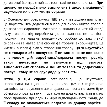
договірної (контрактної) вартості такі не включаються.
При
цьому, не передбачено виключень і щодо спеціальної
неустойки по ч.2 ст 785 ЦК України.
3) Основою для розрахунку ПДВ виступає додана вартість -
це вартість, яка додається в процесі виробництва товарів
до вартості сировини, матеріалів, палива на кожній стадії
руху товарів від виробника до споживача; це вартість
послуги, яка надана юридичною особою до закупленої
сировини та матеріалів своїми факторами виробництва; це
чистий внесок фірми у створення товару.
Ця ж неустойка
не є товаром або послугою, її виникнення не пов`язане
з впливом дій виробника/надавача послуг, розмір
такої неустойки не залежить від вартості
використаних сировини, інших товарів та додаткових
послуг – тому не генерує додану вартість.
Отже, у цій справі:
встановлено, що неустойка,
нарахована на підставі ч. 2 ст. 785 ЦКУ є спеціальною
санкцією за порушення законодавства, і вона не може бути
об`єктом оподаткування податком на додану вартість в силу
своєї правової природи як міри відповідальності.
Тому, до
її складу не включається податок на додану вартість,