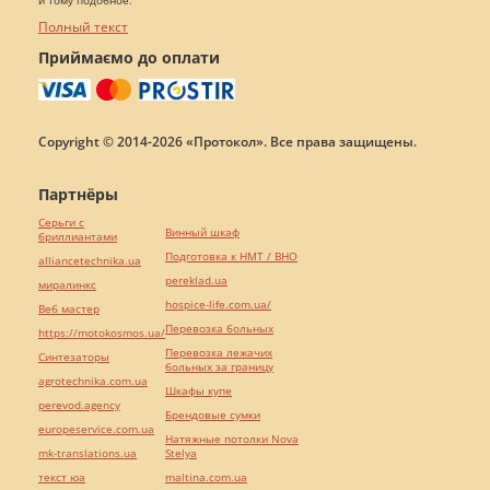
и тому подобное.
Полный текст
Приймаємо до оплати
Copyright © 2014-2026 «Протокол». Все права защищены.
Партнёры
Серьги с
Винный шкаф
бриллиантами
Подготовка к НМТ / ВНО
alliancetechnika.ua
pereklad.ua
миралинкс
hospice-life.com.ua/
Веб мастер
Перевозка больных
https://motokosmos.ua/
Перевозка лежачих
Синтезаторы
больных за границу
agrotechnika.com.ua
Шкафы купе
perevod.agency
Брендовые сумки
europeservice.com.ua
Натяжные потолки Nova
mk-translations.ua
Stelya
текст юа
maltina.com.ua