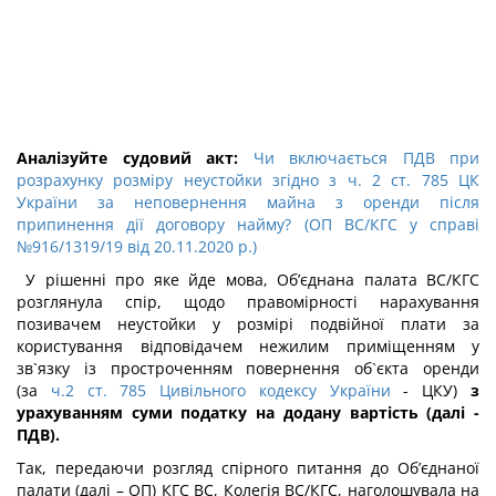
Аналізуйте судовий акт:
Чи включається ПДВ при
розрахунку розміру неустойки згідно з ч. 2 ст. 785 ЦК
України за неповернення майна з оренди після
припинення дії договору найму? (ОП ВС/КГС у справі
№916/1319/19 від 20.11.2020 р.)
У рішенні про яке йде мова, Об’єднана палата ВС/КГС
розглянула спір, щодо правомірності нарахування
позивачем неустойки у розмірі подвійної плати за
користування відповідачем нежилим приміщенням у
зв`язку із простроченням повернення об`єкта оренди
(за
ч.2 ст. 785 Цивільного кодексу України
- ЦКУ)
з
урахуванням суми податку на додану вартість (далі -
ПДВ).
Так, передаючи розгляд спірного питання до Об’єднаної
палати (далі – ОП) КГС ВС, Колегія ВС/КГС, наголошувала на