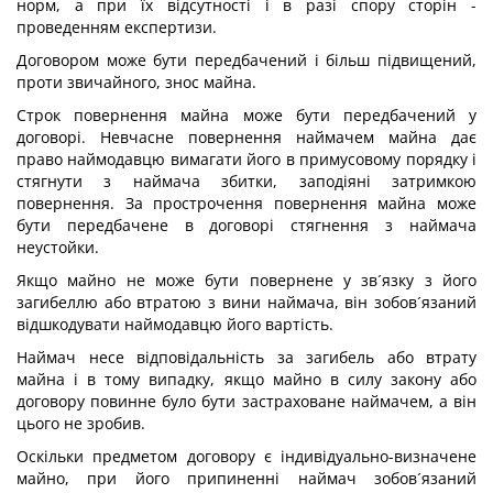
норм, а при їх відсутності і в разі спору сторін -
проведенням експертизи.
Договором може бути передбачений і більш підвищений,
проти звичайного, знос майна.
Строк повернення майна може бути передбачений у
договорі. Невчасне повернення наймачем майна дає
право наймодавцю вимагати його в примусовому порядку і
стягнути з наймача збитки, заподіяні затримкою
повернення. За прострочення повернення майна може
бути передбачене в договорі стягнення з наймача
неустойки.
Якщо майно не може бути повернене у зв´язку з його
загибеллю або втратою з вини наймача, він зобов´язаний
відшкодувати наймодавцю його вартість.
Наймач несе відповідальність за загибель або втрату
майна і в тому випадку, якщо майно в силу закону або
договору повинне було бути застраховане наймачем, а він
цього не зробив.
Оскільки предметом договору є індивідуально-визначене
майно, при його припиненні наймач зобов´язаний