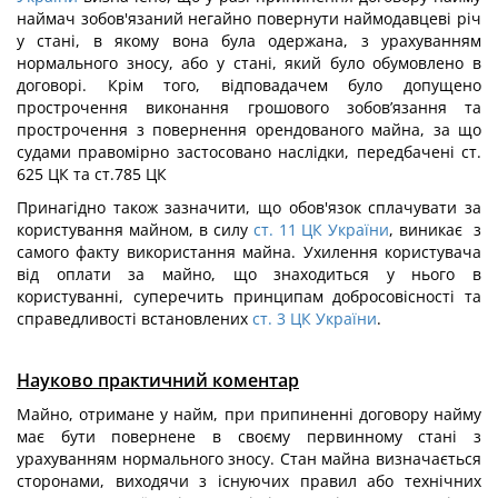
наймач зобов'язаний негайно повернути наймодавцеві річ
у стані, в якому вона була одержана, з урахуванням
нормального зносу, або у стані, який було обумовлено в
договорі. Крім того, відповадачем було допущено
прострочення виконання грошового зобов’язання та
прострочення з повернення орендованого майна, за що
судами правомірно застосовано наслідки, передбачені ст.
625 ЦК та ст.785 ЦК
Принагідно також зазначити, що обов'язок сплачувати за
користування майном, в силу
ст. 11 ЦК України
, виникає з
самого факту використання майна. Ухилення користувача
від оплати за майно, що знаходиться у нього в
користуванні, суперечить принципам добросовісності та
справедливості встановлених
ст. 3 ЦК України
.
Науково практичний коментар
Майно, отримане у найм, при припиненні договору найму
має бути повернене в своєму первинному стані з
урахуванням нормального зносу. Стан майна визначається
сторонами, виходячи з існуючих правил або технічних