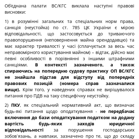
Об’єднана палати ВС/КГС виклала наступні правові
висновки:
1) в розумінні загальних та спеціальних норм права,
санкція (неустойка) по ст. 785 ЦК України є мірою
відповідальності, що застосовується до триваючого
правопорушення (неповернення майна орендодавцю) та
має характер тривалості у часі (сплачується за весь час
неправомірного користування майном) – відтак, дійсно має
певні особливості в порівнянні з іншими штрафними
санкціями.
В контексті зазначеного, а також
спираючись на попередню судову практику ОП ВС/КГС
не знайшла підстав для відступу від попередніх
правових позицій (номера справ зазначалися
вище).
Крім того, у наведених справах не вирішувалося
питання про ПДВ на таку специфічну неустойку.
2)
ПКУ
, як спеціальний нормативний акт, що визначає
будь-які питання щодо оподаткування -
не передбачає
включення до бази оподаткування податком на додану
вартість будь-яких заходів юридичної
відповідальності
за порушення господарських
зобов`язань, а навпаки, зазначено про те, що до складу