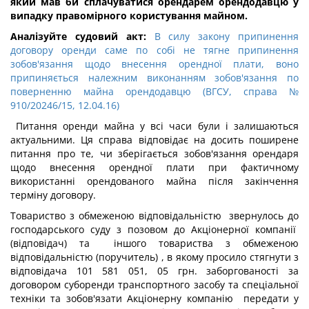
який мав би сплачуватися орендарем орендодавцю у
випадку правомірного користування майном.
Аналізуйте судовий акт:
В силу закону припинення
договору оренди саме по собі не тягне припинення
зобов'язання щодо внесення орендної плати, воно
припиняється належним виконанням зобов'язання по
поверненню майна орендодавцю (ВГСУ, справа №
910/20246/15, 12.04.16)
Питання оренди майна у всі часи були і залишаються
актуальними. Ця справа відповідає на досить поширене
питання про те, чи зберігається зобов'язання орендаря
щодо внесення орендної плати при фактичному
використанні орендованого майна після закінчення
терміну договору.
Товариство з обмеженою відповідальністю звернулось до
господарського суду з позовом до Акціонерної компанії
(відповідач) та іншого товариства з обмеженою
відповідальністю (поручитель) , в якому просило стягнути з
відповідача 101 581 051, 05 грн. заборгованості за
договором суборенди транспортного засобу та спеціальної
техніки та зобов'язати Акціонерну компанію передати у