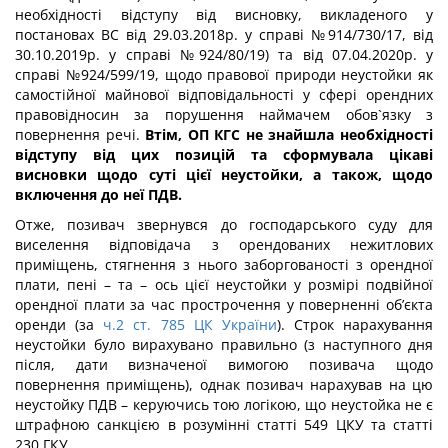
необхідності відступу від висновку, викладеного у
постановах ВС від 29.03.2018р. у справі №914/730/17, від
30.10.2019р. у справі №924/80/19) та від 07.04.2020р. у
справі №924/599/19, щодо правової природи неустойки як
самостійної майнової відповідальності у сфері орендних
правовідносин за порушення наймачем обов`язку з
повернення речі.
Втім, ОП КГС не знайшла необхідності
відступу від цих позицій та сформувала цікаві
висновки щодо суті цієї неустойки, а також, щодо
включення до неї ПДВ.
Отже, позивач звернувся до господарського суду для
виселення відповідача з орендованих нежитлових
приміщень, стягнення з нього заборгованості з орендної
плати, пені – та – ось цієї неустойки у розмірі подвійної
орендної плати за час прострочення у поверненні об’єкта
оренди (за
ч.2 ст. 785 ЦК України
). Строк нарахування
неустойки було вирахувано правильно (з наступного дня
після, дати визначеної вимогою позивача щодо
повернення приміщень), однак позивач нарахував на цю
неустойку ПДВ – керуючись тою логікою, що неустойка не є
штрафною санкцією в розумінні статті 549 ЦКУ та статті
230 ГКУ.