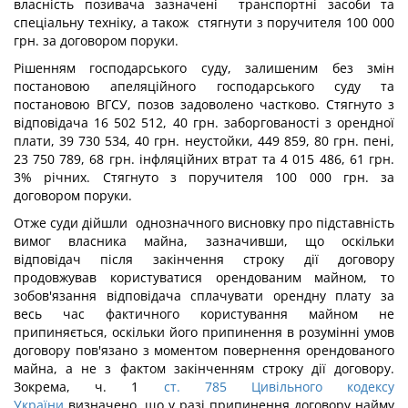
власність позивача зазначені транспортні засоби та
спеціальну техніку, а також стягнути з поручителя 100 000
грн. за договором поруки.
Рішенням господарського суду, залишеним без змін
постановою апеляційного господарського суду та
постановою ВГСУ, позов задоволено частково. Стягнуто з
відповідача 16 502 512, 40 грн. заборгованості з орендної
плати, 39 730 534, 40 грн. неустойки, 449 859, 80 грн. пені,
23 750 789, 68 грн. інфляційних втрат та 4 015 486, 61 грн.
3% річних. Стягнуто з поручителя 100 000 грн. за
договором поруки.
Отже суди дійшли однозначного висновку про підставність
вимог власника майна, зазначивши, що оскільки
відповідач після закінчення строку дії договору
продовжував користуватися орендованим майном, то
зобов'язання відповідача сплачувати орендну плату за
весь час фактичного користування майном не
припиняється, оскільки його припинення в розумінні умов
договору пов'язано з моментом повернення орендованого
майна, а не з фактом закінченням строку дії договору.
Зокрема, ч. 1
ст. 785 Цивільного кодексу
України
визначено, що у разі припинення договору найму