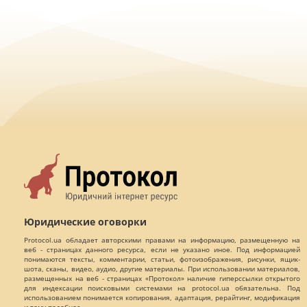
Юридические оговорки
Protocol.ua обладает авторскими правами на информацию, размещенную на
веб - страницах данного ресурса, если не указано иное. Под информацией
понимаются тексты, комментарии, статьи, фотоизображения, рисунки, ящик-
шота, сканы, видео, аудио, другие материалы. При использовании материалов,
размещенных на веб - страницах «Протокол» наличие гиперссылки открытого
для индексации поисковыми системами на protocol.ua обязательна. Под
использованием понимается копирования, адаптация, рерайтинг, модификация