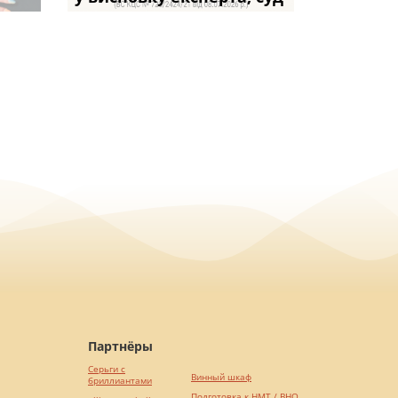
Партнёры
Серьги с
Винный шкаф
бриллиантами
Подготовка к НМТ / ВНО