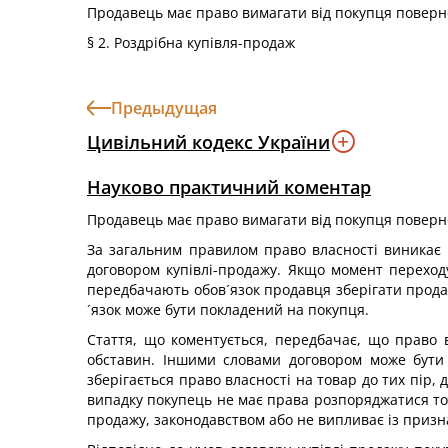
Продавець має право вимагати від покупця поверне
§ 2. Роздрібна купівля-продаж
Предыдущая
Цивільний кодекс України
Науково практичний коментар
Продавець має право вимагати від покупця поверне
За загальним правилом право власності виникає 
договором купівлі-продажу. Якщо момент переходу
передбачають обов´язок продавця зберігати продан
´язок може бути покладений на покупця.
Стаття, що коментується, передбачає, що право 
обставин. Іншими словами договором може бути 
зберігається право власності на товар до тих пір
випадку покупець не має права розпоряджатися тов
продажу, законодавством або не випливає із призн