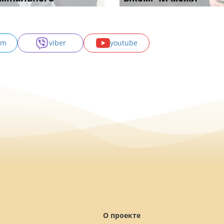
am
viber
youtube
О проекте