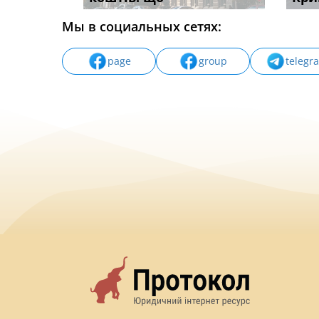
Мы в социальных сетях:
page
group
telegr