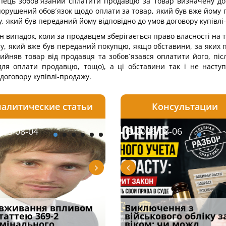
купець зобов´язаний сплатити продавцю за товар визначену до
 порушений обов´язок щодо оплати за товар, який був вже йому
, який був переданий йому відповідно до умов договору купівлі
н випадок, коли за продавцем зберігається право власності на 
у, який вже був переданий покупцю, якщо обставини, за яких п
ийняв товар від продавця та зобов´язався оплатити його, піс
 для оплати продавцю, тощо), а ці обставини так і не насту
договору купівлі-продажу.
алитические статьи
Консультации
08-06
26-08-04
2026-08-05
2026-08-06
2026-08-04
2026-08-06
2026-07-30
уд встановив для
вживання впливом
Особливості захисту у
Документи, на яких не
Переоформлення
Виключення з
Восьмий ААС фак
одування шкоди
статтею 369-2
кримінальному
проставляється
відстрочки за іншою
військового обліку з
підтвердив, що 
с
мінального
провадженні: я
апостиль: пер
підставою: нов
віком: чи можл
може скас