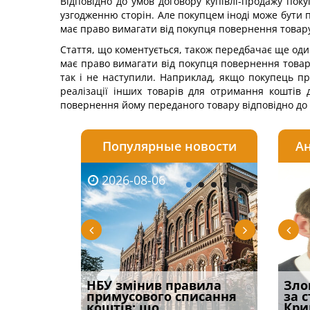
Відповідно до умов договору купівлі-продажу по
узгодженню сторін. Але покупцем іноді може бути
має право вимагати від покупця повернення товару
Стаття, що коментується, також передбачає ще оди
має право вимагати від покупця повернення товар
так і не наступили. Наприклад, якщо покупець пр
реалізації інших товарів для отримання коштів
повернення йому переданого товару відповідно до 
Популярные новости
Ан
2026-08-06
2026-08-03
2026-
20
і
НБУ змінив правила
Водії можуть отримати
Якщо с
Зло
способом
примусового списання
компенсацію за
відшк
за 
вих
коштів: що
незаконні дії
наявні
Кри