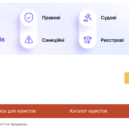
исы для юристов
Каталог юристов
ті за продавце...