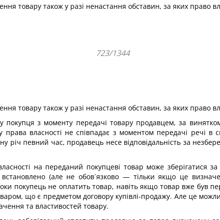
ння товару також у разі ненастання обставин, за яких право вл
723/1344
ння товару також у разі ненастання обставин, за яких право вл
у покупця з моменту передачі товару продавцем, за винятком
 права власності не співпадає з моментом передачі речі в с
у річ певний час, продавець несе відповідальність за незбер
власності на переданий покупцеві товар може зберігатися з
встановлено (але не обов´язково — тільки якщо це визначе
, доки покупець не оплатить товар, навіть якщо товар вже був 
аром, що є предметом договору купівлі-продажу. Але це можли
ачення та властивостей товару.