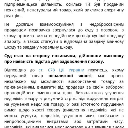
підприємницька діяльність, оскільки їй був проданий
неякісний, ненатуральний товар, який викликав алергічну
реакцію.
Не досягши взаєморозуміння з недобросовісним
продавцем позивачка звернулася до суду з позовом, в
якому просила визнати недійсним договір купівлі-продажу
апарату, а також стягнути з відповідача завдану майнову
шкоду та завдану моральну шкоду.
Суд став на сторону позивачки, дійшовши висновку
про наявність підстав для задоволення позову.
Відповідно до
ст. 678 ЦК України
покупець, якому
переданий товар
неналежної якості
, має право,
незалежно від можливості використання товару за
призначенням, вимагати від продавця за своїм вибором:
пропорційного зменшення ціни, безоплатного усунення
недоліків товару в розумний строк, відшкодування витрат
на усунення недоліків товару. У разі істотного порушення
вимог щодо якості товару (виявлення недоліків, які не
можна усунути, недоліків, усунення яких пов`язане з
непропорційними витратами або затратами часу,
недоліків, які виявилися неодноразово чи з`явилися знову