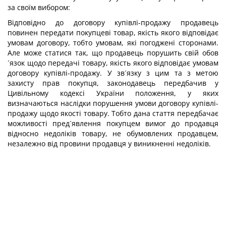
за своїм вибором:
Відповідно до договору купівлі-продажу продавець
повинен передати покупцеві товар, якість якого відповідає
умовам договору, тобто умовам, які погоджені сторонами.
Але може статися так, що продавець порушить свій обов
´язок щодо передачі товару, якість якого відповідає умовам
договору купівлі-продажу. У зв´язку з цим та з метою
захисту прав покупця, законодавець передбачив у
Цивільному кодексі України положення, у яких
визначаються наслідки порушення умови договору купівлі-
продажу щодо якості товару. Тобто дана стаття передбачає
можливості пред´явлення покупцем вимог до продавця
відносно недоліків товару, не обумовлених продавцем,
незалежно від провини продавця у виникненні недоліків.