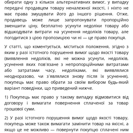
обирати одну з кількох альтернативних вимог, у випадку
передачі продавцем товару неналежної якості, і ніхто не
має права змушувати його до іншого рішення. Отже,
продавець може лише запропонувати пропорційно
зменшити ціну, безплатно усунути недоліки товару або
відшкодувати витрати на усунення недоліків товару, але
погодитися з цією пропозицією чи ні — це право покупця.
У статті, що коментується, міститься положення, згідно з
яким у разі істотного порушення вимог щодо якості товару
(виявлення недоліків, які не можна усунути, недоліків,
усунення яких пов´язане з непропорційними витратами
або затратами часу, недоліками, які виявлялися
неодноразово, чи з´являлися знову після їх усунення),
покупець має право обрати за своїм вибором будь-який
варіант поведінки, що приведений нижче.
1) Покупець має право у такому випадку відмовитися від
договору і вимагати повернення сплаченої за товар
грошової суми.
2) У разі істотного порушення вимог щодо якості товару,
покупець може також вимагати замінити товар на якісні, а
якщо це не можливо — повернути покупцю сплачені ним