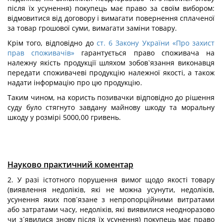
після їх усунення) покупець має право за своїм вибором:
відмовитися від договору і вимагати повернення сплаченої
за товар грошової суми, вимагати заміни товару.
Крім того, відповідно до
ст. 6 Закону України «Про захист
прав споживачів»
гарантується право споживача на
належну якість продукції шляхом зобов`язання виконавця
передати споживачеві продукцію належної якості, а також
надати інформацію про цю продукцію.
Таким чином, на користь позивачки відповідно до рішення
суду було стягнуто завдану майнову шкоду та моральну
шкоду у розмірі 5000,00 гривень.
Науково практичний коментар
2. У разі істотного порушення вимог щодо якості товару
(виявлення недоліків, які не можна усунути, недоліків,
усунення яких пов´язане з непропорційними витратами
або затратами часу, недоліків, які виявилися неодноразово
чи з´явилися знову після їх усунення) покупець має право