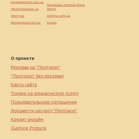
europeservice.com.ua
Натяжные потолки Nova
mk-translations.ua
Stelya
текст юа
maltina.com.ua
kievperevod.com.ua
Cылки
О проекте
Реклама на "Протокол"
"Протокол" без реклами!
Карта сайта
Тендер на юридическую услугу
Пользовательское соглашение
Допомогти ресурсу "Протокол"
Кредит онлайн
iGaming Protocol