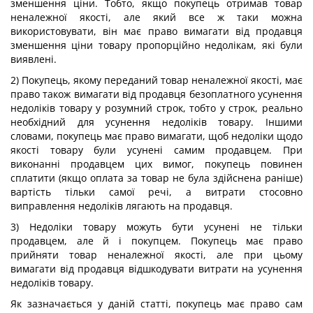
зменшення ціни. Тобто, якщо покупець отримав товар
неналежної якості, але який все ж таки можна
використовувати, він має право вимагати від продавця
зменшення ціни товару пропорційно недолікам, які були
виявлені.
2) Покупець, якому переданий товар неналежної якості, має
право також вимагати від продавця безоплатного усунення
недоліків товару у розумний строк, тобто у строк, реально
необхідний для усунення недоліків товару. Іншими
словами, покупець має право вимагати, щоб недоліки щодо
якості товару були усунені самим продавцем. При
виконанні продавцем цих вимог, покупець повинен
сплатити (якщо оплата за товар не була здійснена раніше)
вартість тільки самої речі, а витрати стосовно
виправлення недоліків лягають на продавця.
3) Недоліки товару можуть бути усунені не тільки
продавцем, але й і покупцем. Покупець має право
прийняти товар неналежної якості, але при цьому
вимагати від продавця відшкодувати витрати на усунення
недоліків товару.
Як зазначається у даній статті, покупець має право сам