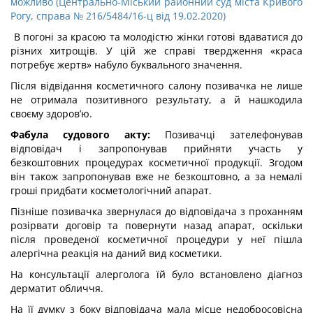
можливо (Центрально-Міський районний суд міста Кривого
Рогу, справа № 216/5484/16-ц від 19.02.2020)
В погоні за красою та молодістю жінки готові вдаватися до
різних хитрощів. У цій же справі твердження «краса
потребує жертв» набуло буквального значення.
Після відвідання косметичного салону позивачка не лише
не отримала позитивного результату, а й нашкодила
своєму здоров’ю.
Фабула судового акту:
Позивачці зателефонував
відповідач і запропонував прийняти участь у
безкоштовних процедурах косметичної продукції. Згодом
він також запропонував вже не безкоштовно, а за немалі
гроші придбати косметологічний апарат.
Пізніше позивачка звернулася до відповідача з проханням
розірвати договір та повернути назад апарат, оскільки
після проведеної косметичної процедури у неї пішла
алергічна реакція на даний вид косметики.
На консультації алерголога їй було встановлено діагноз
дерматит обличчя.
На її думку з боку відповідача мала місце недобросовісна