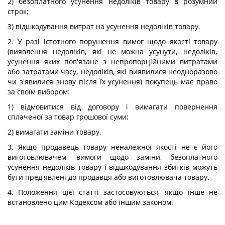
2) безоплатного усунення недоліків товару в розумний
строк;
3) відшкодування витрат на усунення недоліків товару.
2. У разі істотного порушення вимог щодо якості товару
(виявлення недоліків, які не можна усунути, недоліків,
усунення яких пов'язане з непропорційними витратами
або затратами часу, недоліків, які виявилися неодноразово
чи з'явилися знову після їх усунення) покупець має право
за своїм вибором:
1) відмовитися від договору і вимагати повернення
сплаченої за товар грошової суми;
2) вимагати заміни товару.
3. Якщо продавець товару неналежної якості не є його
виготовлювачем, вимоги щодо заміни, безоплатного
усунення недоліків товару і відшкодування збитків можуть
бути пред'явлені до продавця або виготовлювача товару.
4. Положення цієї статті застосовуються, якщо інше не
встановлено цим Кодексом або іншим законом.