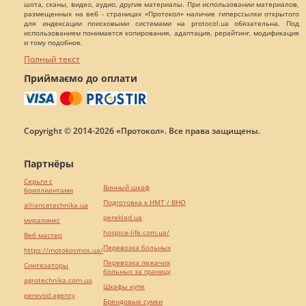
шота, сканы, видео, аудио, другие материалы. При использовании материалов,
размещенных на веб - страницах «Протокол» наличие гиперссылки открытого
для индексации поисковыми системами на protocol.ua обязательна. Под
использованием понимается копирования, адаптация, рерайтинг, модификация
и тому подобное.
Полный текст
Приймаємо до оплати
Copyright © 2014-2026 «Протокол». Все права защищены.
Партнёры
Серьги с
Винный шкаф
бриллиантами
Подготовка к НМТ / ВНО
alliancetechnika.ua
pereklad.ua
миралинкс
hospice-life.com.ua/
Веб мастер
Перевозка больных
https://motokosmos.ua/
Перевозка лежачих
Синтезаторы
больных за границу
agrotechnika.com.ua
Шкафы купе
perevod.agency
Брендовые сумки