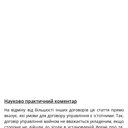
Науково практичний коментар
На відміну від більшості інших договорів ця стаття прямо
вказує, які умови для договору управління є істотними. Так,
договір управління майном не вважається укладеним, якщо
сторони не дійшли до згоди в установленій формі про те,