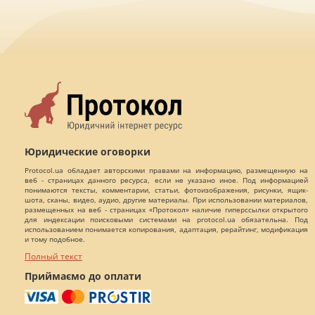
Юридические оговорки
Protocol.ua обладает авторскими правами на информацию, размещенную на
веб - страницах данного ресурса, если не указано иное. Под информацией
понимаются тексты, комментарии, статьи, фотоизображения, рисунки, ящик-
шота, сканы, видео, аудио, другие материалы. При использовании материалов,
размещенных на веб - страницах «Протокол» наличие гиперссылки открытого
для индексации поисковыми системами на protocol.ua обязательна. Под
использованием понимается копирования, адаптация, рерайтинг, модификация
и тому подобное.
Полный текст
Приймаємо до оплати