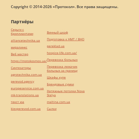
Copyright © 2014-2026 «Протокол». Все права защищены.
Партнёры
Серьги с
Винный шкаф
бриллиантами
Подготовка к НМТ / ВНО
alliancetechnika.ua
pereklad.ua
миралинкс
hospice-life.com.ua/
Веб мастер
Перевозка больных
https://motokosmos.ua/
Перевозка лежачих
Синтезаторы
больных за границу
agrotechnika.com.ua
Шкафы купе
perevod.agency
Брендовые сумки
europeservice.com.ua
Натяжные потолки Nova
mk-translations.ua
Stelya
текст юа
maltina.com.ua
kievperevod.com.ua
Cылки