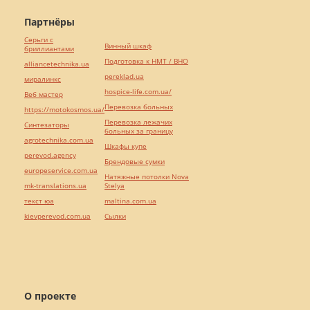
Партнёры
Серьги с
Винный шкаф
бриллиантами
Подготовка к НМТ / ВНО
alliancetechnika.ua
pereklad.ua
миралинкс
hospice-life.com.ua/
Веб мастер
Перевозка больных
https://motokosmos.ua/
Перевозка лежачих
Синтезаторы
больных за границу
agrotechnika.com.ua
Шкафы купе
perevod.agency
Брендовые сумки
europeservice.com.ua
Натяжные потолки Nova
mk-translations.ua
Stelya
текст юа
maltina.com.ua
kievperevod.com.ua
Cылки
О проекте