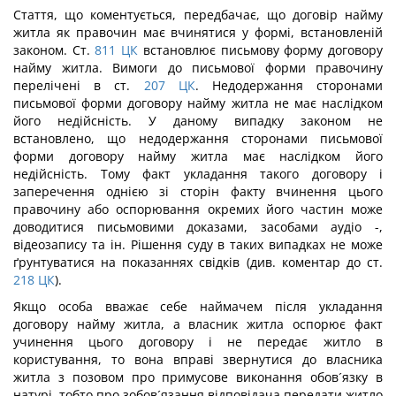
Стаття, що коментується, передбачає, що договір найму
житла як правочин має вчинятися у формі, встановленій
законом. Ст.
811
ЦК
встановлює письмову форму договору
найму житла. Вимоги до письмової форми правочину
перелічені в ст.
207
ЦК
. Недодержання сторонами
письмової форми договору найму житла не має наслідком
його недійсність. У даному випадку законом не
встановлено, що недодержання сторонами письмової
форми договору найму житла має наслідком його
недійсність. Тому факт укладання такого договору і
заперечення однією зі сторін факту вчинення цього
правочину або оспорювання окремих його частин може
доводитися письмовими доказами, засобами аудіо -,
відеозапису та ін. Рішення суду в таких випадках не може
ґрунтуватися на показаннях свідків (див. коментар до ст.
218
ЦК
).
Якщо особа вважає себе наймачем після укладання
договору найму житла, а власник житла оспорює факт
учинення цього договору і не передає житло в
користування, то вона вправі звернутися до власника
житла з позовом про примусове виконання обов´язку в
натурі, тобто про зобов´язання відповідача передати житло