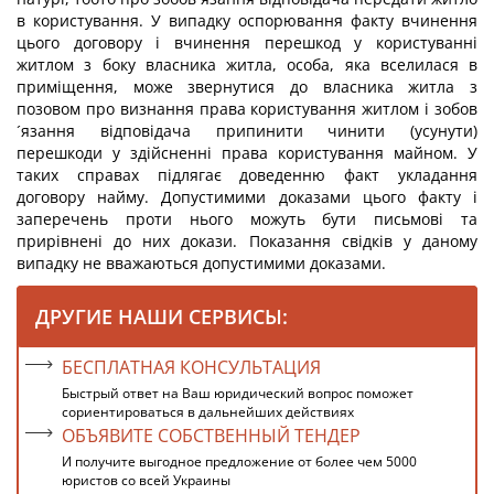
в користування. У випадку оспорювання факту вчинення
цього договору і вчинення перешкод у користуванні
житлом з боку власника житла, особа, яка вселилася в
приміщення, може звернутися до власника житла з
позовом про визнання права користування житлом і зобов
´язання відповідача припинити чинити (усунути)
перешкоди у здійсненні права користування майном. У
таких справах підлягає доведенню факт укладання
договору найму. Допустимими доказами цього факту і
заперечень проти нього можуть бути письмові та
прирівнені до них докази. Показання свідків у даному
випадку не вважаються допустимими доказами.
ДРУГИЕ НАШИ СЕРВИСЫ:
БЕСПЛАТНАЯ КОНСУЛЬТАЦИЯ
Быстрый ответ на Ваш юридический вопрос поможет
сориентироваться в дальнейших действиях
ОБЪЯВИТЕ СОБСТВЕННЫЙ ТЕНДЕР
И получите выгодное предложение от более чем 5000
юристов со всей Украины