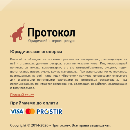
Юридические оговорки
Protocol.ua обладает авторскими правами на информацию, размещенную на
веб - страницах данного ресурса, если не указано иное. Под информацией
понимаются тексты, комментарии, статьи, фотоизображения, рисунки, ящик-
шота, сканы, видео, аудио, другие материалы. При использовании материалов,
размещенных на веб - страницах «Протокол» наличие гиперссылки открытого
для индексации поисковыми системами на protocol.ua обязательна. Под
использованием понимается копирования, адаптация, рерайтинг, модификация
и тому подобное.
Полный текст
Приймаємо до оплати
Copyright © 2014-2026 «Протокол». Все права защищены.