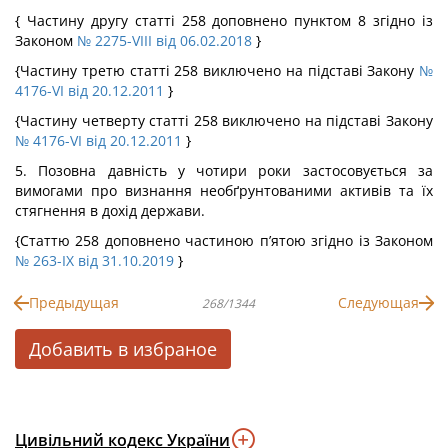
{ Частину другу статті 258 доповнено пунктом 8 згідно із
Законом
№ 2275-VIII від 06.02.2018
}
{Частину третю статті 258 виключено на підставі Закону
№
4176-VI від 20.12.2011
}
{Частину четверту статті 258 виключено на підставі Закону
№ 4176-VI від 20.12.2011
}
5. Позовна давність у чотири роки застосовується за
вимогами про визнання необґрунтованими активів та їх
стягнення в дохід держави.
{Статтю 258 доповнено частиною п’ятою згідно із Законом
№ 263-IX від 31.10.2019
}
Предыдущая
Следующая
268/1344
Добавить в избраное
Цивільний кодекс України