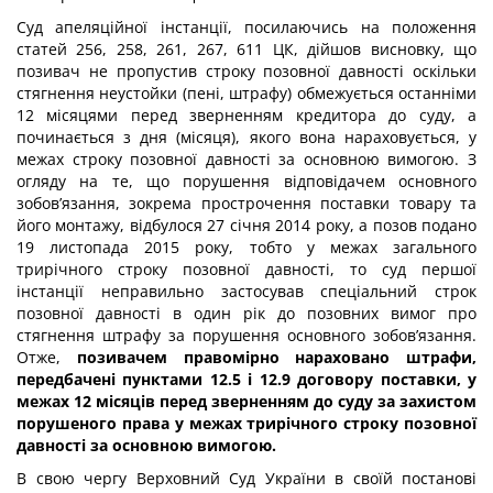
Суд апеляційної інстанції, посилаючись на положення
статей 256, 258, 261, 267, 611 ЦК, дійшов висновку, що
позивач не пропустив строку позовної давності оскільки
стягнення неустойки (пені, штрафу) обмежується останніми
12 місяцями перед зверненням кредитора до суду, а
починається з дня (місяця), якого вона нараховується, у
межах строку позовної давності за основною вимогою. З
огляду на те, що порушення відповідачем основного
зобов’язання, зокрема прострочення поставки товару та
його монтажу, відбулося 27 січня 2014 року, а позов подано
19 листопада 2015 року, тобто у межах загального
трирічного строку позовної давності, то суд першої
інстанції неправильно застосував спеціальний строк
позовної давності в один рік до позовних вимог про
стягнення штрафу за порушення основного зобов’язання.
Отже,
позивачем правомірно нараховано штрафи,
передбачені пунктами 12.5 і 12.9 договору поставки, у
межах 12 місяців перед зверненням до суду за захистом
порушеного права у межах трирічного строку позовної
давності за основною вимогою.
В свою чергу Верховний Суд України в своїй постанові