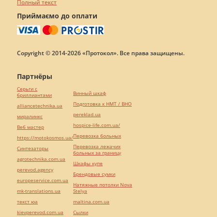
Полный текст
Приймаємо до оплати
Copyright © 2014-2026 «Протокол». Все права защищены.
Партнёры
Серьги с
Винный шкаф
бриллиантами
Подготовка к НМТ / ВНО
alliancetechnika.ua
pereklad.ua
миралинкс
hospice-life.com.ua/
Веб мастер
Перевозка больных
https://motokosmos.ua/
Перевозка лежачих
Синтезаторы
больных за границу
agrotechnika.com.ua
Шкафы купе
perevod.agency
Брендовые сумки
europeservice.com.ua
Натяжные потолки Nova
mk-translations.ua
Stelya
текст юа
maltina.com.ua
kievperevod.com.ua
Cылки