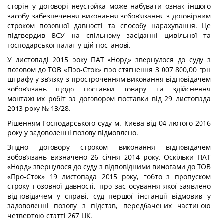
сторін у договорі неустойка може набувати ознак іншого
засобу забезпечення виконання зобов’язання з договірним
строком позовної давності та способу нарахування. Це
підтвердив ВСУ на спільному засіданні цивільної та
господарської палат у цій постанові.
У листопаді 2015 року ПАТ «Норд» звернулося до суду з
позовом до ТОВ «Про-Сток» про стягнення 3 007 800,00 грн
штрафу у зв’язку з простроченням виконання відповідачем
зобов’язань щодо поставки товару та здійснення
монтажних робіт за договором поставки від 29 листопада
2013 року № 13/28.
Рішенням Господарського суду м. Києва від 04 лютого 2016
року у задоволенні позову відмовлено.
Згідно договору строком виконання відповідачем
зобов’язань визначено 26 січня 2014 року. Оскільки ПАТ
«Норд» звернулося до суду з відповідними вимогами до ТОВ
«Про-Сток» 19 листопада 2015 року, тобто з пропуском
строку позовної давності, про застосування якої заявлено
відповідачем у справі, суд першої інстанції відмовив у
задоволенні позову з підстав, передбачених частиною
четвертою статті 267 ЦК.