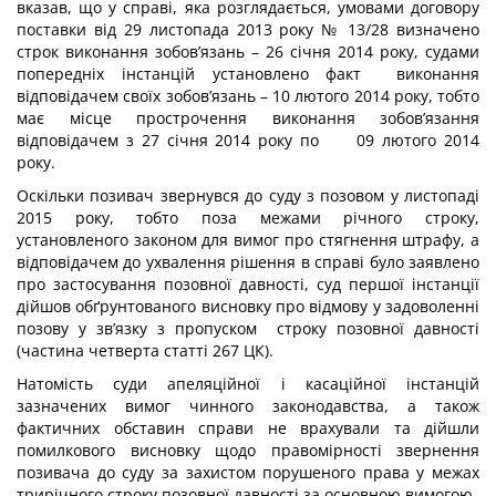
вказав, що у справі, яка розглядається, умовами договору
поставки від 29 листопада 2013 року № 13/28 визначено
строк виконання зобов’язань – 26 січня 2014 року, судами
попередніх інстанцій установлено факт виконання
відповідачем своїх зобов’язань – 10 лютого 2014 року, тобто
має місце прострочення виконання зобов’язання
відповідачем з 27 січня 2014 року по 09 лютого 2014
року.
Оскільки позивач звернувся до суду з позовом у листопаді
2015 року, тобто поза межами річного строку,
установленого законом для вимог про стягнення штрафу, а
відповідачем до ухвалення рішення в справі було заявлено
про застосування позовної давності, суд першої інстанції
дійшов обґрунтованого висновку про відмову у задоволенні
позову у зв’язку з пропуском строку позовної давності
(частина четверта статті 267 ЦК).
Натомість суди апеляційної і касаційної інстанцій
зазначених вимог чинного законодавства, а також
фактичних обставин справи не врахували та дійшли
помилкового висновку щодо правомірності звернення
позивача до суду за захистом порушеного права у межах
трирічного строку позовної давності за основною вимогою.