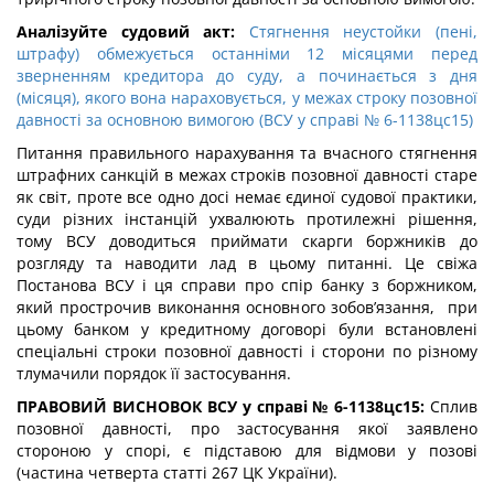
Аналізуйте судовий акт:
Стягнення неустойки (пені,
штрафу) обмежується останніми 12 місяцями перед
зверненням кредитора до суду, а починається з дня
(місяця), якого вона нараховується, у межах строку позовної
давності за основною вимогою (ВСУ у справі № 6-1138цс15)
Питання правильного нарахування та вчасного стягнення
штрафних санкцій в межах строків позовної давності старе
як світ, проте все одно досі немає єдиної судової практики,
суди різних інстанцій ухвалюють протилежні рішення,
тому ВСУ доводиться приймати скарги боржників до
розгляду та наводити лад в цьому питанні. Це свіжа
Постанова ВСУ і ця справи про спір банку з боржником,
який прострочив виконання основного зобов’язання, при
цьому банком у кредитному договорі були встановлені
спеціальні строки позовної давності і сторони по різному
тлумачили порядок її застосування.
ПРАВОВИЙ ВИСНОВОК ВСУ у справі № 6-1138цс15:
Сплив
позовної давності, про застосування якої заявлено
стороною у спорі, є підставою для відмови у позові
(частина четверта статті 267 ЦК України).