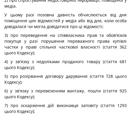
2) про спростування недостовірної інформації, поміщеної у
медіа.
У цьому разі позовна давність обчислюється від дня
поміщення цих відомостей у медіа або від дня, коли особа
довідалася чи могла довідатися про ці відомості;
3) про переведення на співвласника прав та обов'язків
покупця у разі порушення переважного права купівлі
частки у праві спільної часткової власності (стаття 362
цього Кодексу);
4) у зв'язку з недоліками проданого товару (стаття 681
цього Кодексу);
5) про розірвання договору дарування (стаття 728 цього
Кодексу);
6) у зв'язку з перевезенням вантажу, пошти (стаття 925
цього Кодексу);
7) про оскарження дій виконавця заповіту (стаття 1293
цього Кодексу);