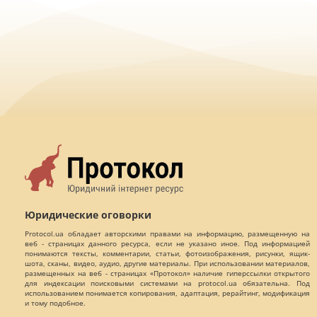
Юридические оговорки
Protocol.ua обладает авторскими правами на информацию, размещенную на
веб - страницах данного ресурса, если не указано иное. Под информацией
понимаются тексты, комментарии, статьи, фотоизображения, рисунки, ящик-
шота, сканы, видео, аудио, другие материалы. При использовании материалов,
размещенных на веб - страницах «Протокол» наличие гиперссылки открытого
для индексации поисковыми системами на protocol.ua обязательна. Под
использованием понимается копирования, адаптация, рерайтинг, модификация
и тому подобное.