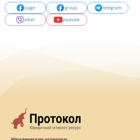
page
group
telegram
viber
youtube
Юридические оговорки