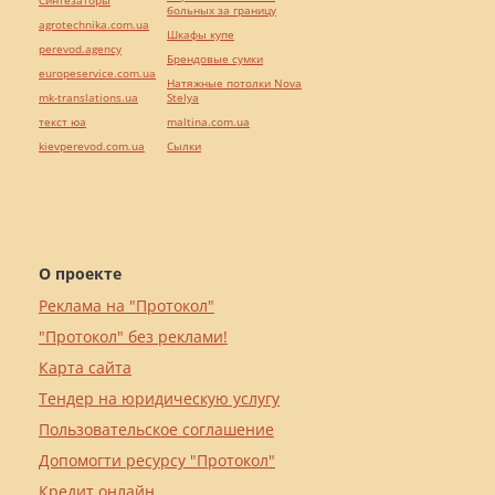
Синтезаторы
больных за границу
agrotechnika.com.ua
Шкафы купе
perevod.agency
Брендовые сумки
europeservice.com.ua
Натяжные потолки Nova
mk-translations.ua
Stelya
текст юа
maltina.com.ua
kievperevod.com.ua
Cылки
О проекте
Реклама на "Протокол"
"Протокол" без реклами!
Карта сайта
Тендер на юридическую услугу
Пользовательское соглашение
Допомогти ресурсу "Протокол"
Кредит онлайн