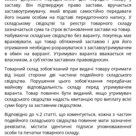
заставу. Він підтверджує право застави, вручається
заставоутримувачу, який вправі самостійно передавати
його іншим особам на підставі передаточного напису. У
складському свідоцтві та реєстрі товарного складу
зазначається сума та строк встановлення застави на товар.
Набуваючи складське свідоцтво без варанту, покупець має
враховувати, що товар обтяжений заставою і для його
отримання необхідно розрахуватися з заставоутримувачем
в обмін на варрант. Утримувач варанта вважається не
власником, а суб´єктом заставних правовідносин.
Товарний склад зобов´язаний при видачі товару отримати
від іншої сторони дві частини подвійного складського
свідоцтва. Порушення цього зобов´язання передбачає
майнову відповідальність складу перед утримувачем
варанта. Товар повинен бути виданий, якщо утримувач
складського свідоцтва надасть квитанцію про виплату всієї
суми боргу за заставним свідоцтвом.
Відповідно до ч.2 статті, що коментується, кожна з частин
подвійного складського свідоцтва повинне мати зазначені
реквізити, містити ідентичні підписи уповноваженної
особи та печатки товарного складу.