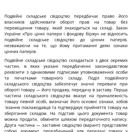
Подвійні складське свідоцтво передбачає право його
власників здійснювати оборот прав на товар без
переміщення товару, який знаходиться на складі. Закон
України «Про цінні папери і фондову біржу» не відносить
подвійне складське свідоцтво до цінних паперів,
незважаючи на те, що йому притаманні деякі ознаки
цінних паперів.
Подвійне складське свідоцтво складається з двох окремих
частин, в яких указані передбаченні законодавством
реквізити з однаковими підписами уповноваженної особи
та печатками товарного складу. Поділ подвійного
складського свідоцтва забезпечує значні переваги при
обороті товару — його продажу, передачу в заставу. Перша
частина складського свідоцтва вказує на приналежність
товару певній особі, визначає його основні ознаки, зобов
´язання поклажодавця та підтверджує прийняття товару на
зберігання складом. На підставі цього документа товар
можна продати, обміняти шляхом передаточного напису.
Друга частина — заставне свідоцтво (варант) представляє
собою документ, передбачений для передачі товару у