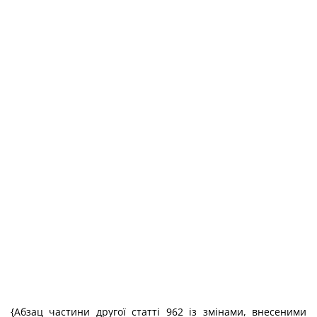
{Абзац частини другої статті 962 із змінами, внесеними