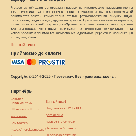
Protocol.ua обладает авторскими правами на информацию, размещенную на
веб - страницах данного ресурса, если не указано иное. Под информацией
понимаются тексты, комментарии, статьи, фотоизображения, рисунки, ящик-
шота, сканы, видео, аудио, другие материалы. При использовании материалов,
размещенных на веб - страницах «Протокол» наличие гиперссылки открытого
для индексации поисковыми системами на protocol.ua обязательна. Под
использованием понимается копирования, адаптация, рерайтинг, модификация
и тому подобное.
Полный текст
Приймаємо до оплати
Copyright © 2014-2026 «Протокол». Все права защищены.
Партнёры
Серьги с
Винный шкаф
бриллиантами
Подготовка к НМТ / ВНО
alliancetechnika.ua
pereklad.ua
миралинкс
hospice-life.com.ua/
Веб мастер
Перевозка больных
https://motokosmos.ua/
Перевозка лежачих