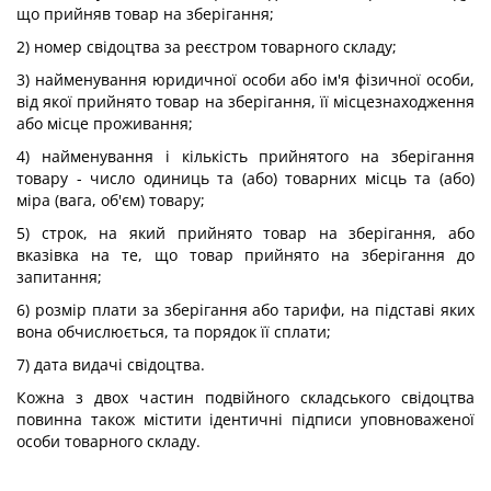
що прийняв товар на зберігання;
2) номер свідоцтва за реєстром товарного складу;
3) найменування юридичної особи або ім'я фізичної особи,
від якої прийнято товар на зберігання, її місцезнаходження
або місце проживання;
4) найменування і кількість прийнятого на зберігання
товару - число одиниць та (або) товарних місць та (або)
міра (вага, об'єм) товару;
5) строк, на який прийнято товар на зберігання, або
вказівка на те, що товар прийнято на зберігання до
запитання;
6) розмір плати за зберігання або тарифи, на підставі яких
вона обчислюється, та порядок її сплати;
7) дата видачі свідоцтва.
Кожна з двох частин подвійного складського свідоцтва
повинна також містити ідентичні підписи уповноваженої
особи товарного складу.