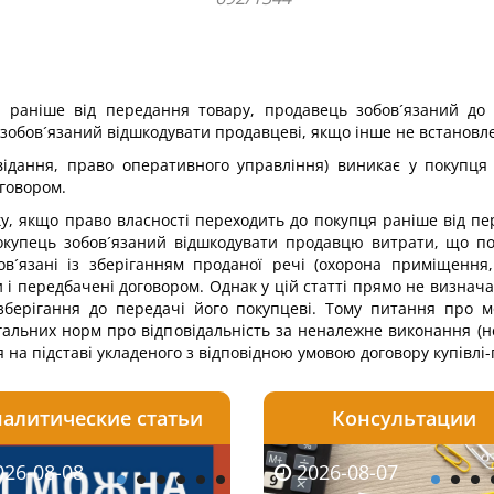
 раніше від передання товару, продавець зобов´язаний до
 зобов´язаний відшкодувати продавцеві, якщо інше не встановл
відання, право оперативного управління) виникає у покупця
оговором.
ку, якщо право власності переходить до покупця раніше від пе
окупець зобов´язаний відшкодувати продавцю витрати, що пов´
в´язані із зберіганням проданої речі (охорона приміщення
і передбачені договором. Однак у цій статті прямо не визнача
берігання до передачі його покупцеві. Тому питання про м
гальних норм про відповідальність за неналежне виконання (
на підставі укладеного з відповідною умовою договору купівлі
алитические статьи
Консультации
08-06
26-08-08
2026-08-05
2026-08-06
2026-08-07
2026-08-07
2026-07-30