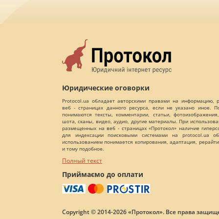
Юридические оговорки
Protocol.ua обладает авторскими правами на информацию,
веб - страницах данного ресурса, если не указано иное. 
понимаются тексты, комментарии, статьи, фотоизображения,
шота, сканы, видео, аудио, другие материалы. При использов
размещенных на веб - страницах «Протокол» наличие гиперс
для индексации поисковыми системами на protocol.ua об
использованием понимается копирования, адаптация, рерайти
и тому подобное.
Полный текст
Приймаємо до оплати
Copyright © 2014-2026 «Протокол». Все права защищ