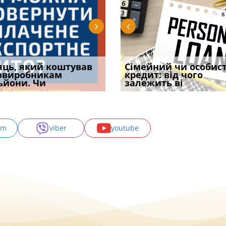
уд встановив для
яць, який коштував
Чи потрібна ФОП
Документи, на яких не
Огляд практики ВС від
Сімейний чи особис
Восьмий ААС фак
одування шкоди
овиробникам
печатка у 2026 році:
проставляється
Ростислава Кравця, що
кредит: від чого
підтвердив, що 
с
ьйони. Чи
правила засто
апостиль: пер
опублі
залежить ві
може скас
am
viber
youtube