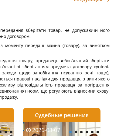
 передання зберігати товар, не допускаючи його
ено договором.
 з моменту передачі майна (товару), за винятком
редання товару, продавець зобов´язаний зберігати
язані зі зберіганням предмета договору купівлі-
, заходи щодо запобігання псуванню речі тощо),
ються правові наслідки для продавця, з вини якого
ожливу відповідальність продавця за погіршення
невиконання) норм, що регулюють відносини схову.
-продажу.
Судебные решения
2026-08-06
2026-08-04
2026-08-07
2026-08-07
2026-08-05
2026-08-04
2026-08-06
2026-08-0