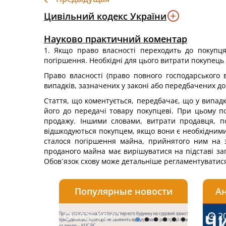
Цивільний кодекс України
Науково практичний коментар
1. Якщо право власності переходить до покупця
погіршення. Необхідні для цього витрати покупець
Право власності (право повного господарського 
випадків, зазначених у законі або передбачених д
Стаття, що коментується, передбачає, що у випад
його до передачі товару покупцеві. При цьому п
продажу. Іншими словами, витрати продавця, по
відшкодуються покупцем, якщо вони є необхідними 
сталося погіршення майна, прийнятого ним на з
проданого майна має вирішуватися на підставі за
Обов´язок схову може детальніше регламентуватися 
Популярные новости
Ан
2026-08-07
2026-08-03
2026-
20