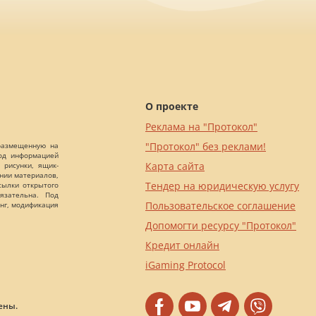
О проекте
Реклама на "Протокол"
"Протокол" без реклами!
 размещенную на
Под информацией
Карта сайта
 рисунки, ящик-
ании материалов,
Тендер на юридическую услугу
сылки открытого
язательна. Под
Пользовательское соглашение
нг, модификация
Допомогти ресурсу "Протокол"
Кредит онлайн
iGaming Protocol
ены.