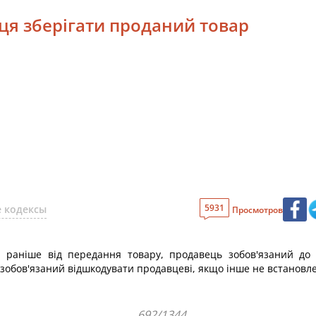
вця зберігати проданий товар
5931
 кодексы
Просмотров
 раніше від передання товару, продавець зобов'язаний до
 зобов'язаний відшкодувати продавцеві, якщо інше не встановл
692/1344