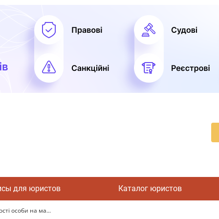
исы для юристов
Каталог юристов
ті особи на ма...