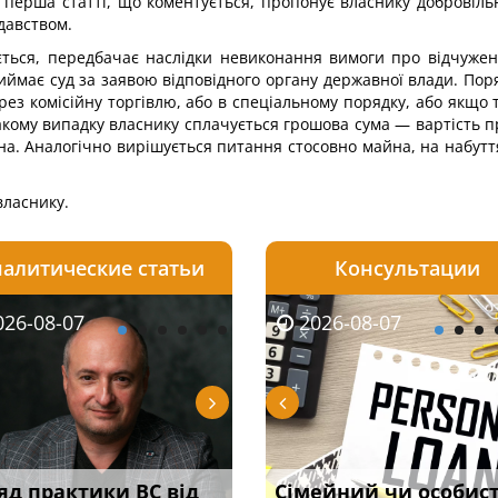
на перша статті, що коментується, пропонує власнику доброві
давством.
ється, передбачає наслідки невиконання вимоги про відчуже
ймає суд за заявою відповідного органу державної влади. Пор
ез комісійну торгівлю, або в спеціальному порядку, або якщо 
акому випадку власнику сплачується грошова сума — вартість п
на. Аналогічно вирішується питання стосовно майна, на набутт
власнику.
алитические статьи
Консультации
08-06
26-08-07
2026-08-05
2026-08-06
2026-08-04
2026-08-07
2026-07-30
уд встановив для
яд практики ВС від
Чи потрібна ФОП
Документи, на яких не
Зловживання впливом
Сімейний чи особис
Восьмий ААС фак