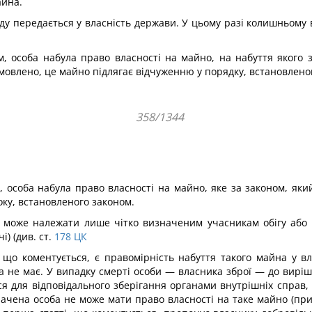
айна.
ду передається у власність держави. У цьому разі колишньому 
м, особа набула право власності на майно, на набуття якого 
відмовлено, це майно підлягає відчуженню у порядку, встановлен
358/1344
, особа набула право власності на майно, яке за законом, як
ку, встановленого законом.
ке може належати лише чітко визначеним учасникам обігу або 
) (див. ст.
178
ЦК
, що коментується, є правомірність набуття такого майна у 
оба не має. У випадку смерті особи — власника зброї — до вир
ься для відповідального зберігання органами внутрішніх справ,
начена особа не може мати право власності на таке майно (при