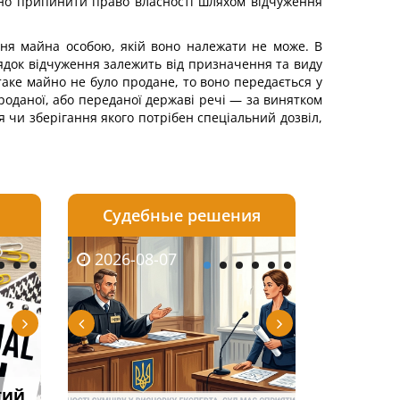
льно припинити право власності шляхом відчуження
ння майна особою, якій воно належати не може. В
ядок відчуження залежить від призначення та виду
таке майно не було продане, то воно передається у
роданої, або переданої державі речі — за винятком
я чи зберігання якого потрібен спеціальний дозвіл,
Судебные решения
2026-08-06
2026-08-04
2026-08-07
2026-08-07
2026-08-05
2026-08-03
2026-08-06
2026-08-0
тий
тично
НБУ змінив правила
Переоформлення
Протокол обшуку: як
Суд оштрафував
Огляд практики В
Виключення з
Якщо особа