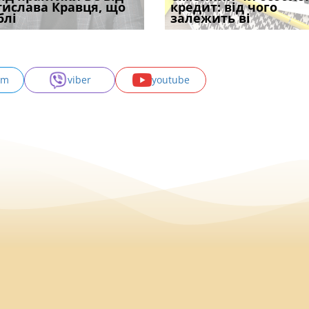
одування шкоди
тислава Кравця, що
печатка у 2026 році:
проставляється
за статтею 369-2
кредит: від чого
підтвердив, що 
с
блі
правила засто
апостиль: пер
Кримінального
залежить ві
може скас
am
viber
youtube