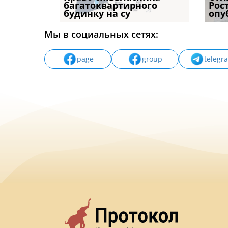
илася: як
багатоквартирного
де технології вже
відшк
Рос
будинку на су
замінюють
наявні
опу
Мы в социальных сетях:
page
group
telegr