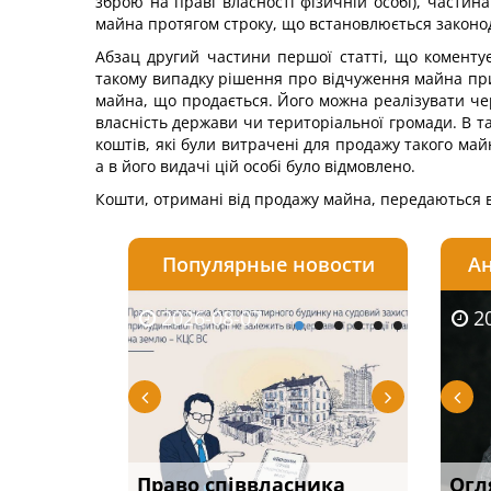
зброю на праві власності фізичній особі), части
майна протягом строку, що встановлюється законо
Абзац другий частини першої статті, що коменту
такому випадку рішення про відчуження майна при
майна, що продається. Його можна реалізувати чер
власність держави чи територіальної громади. В т
коштів, які були витрачені для продажу такого май
а в його видачі цій особі було відмовлено.
Кошти, отримані від продажу майна, передаються 
Популярные новости
Ан
2026-08-07
2026-08-03
2026-
20
р, але
Право співвласника
ШІ в юридичній фірмі:
Якщо с
Огл