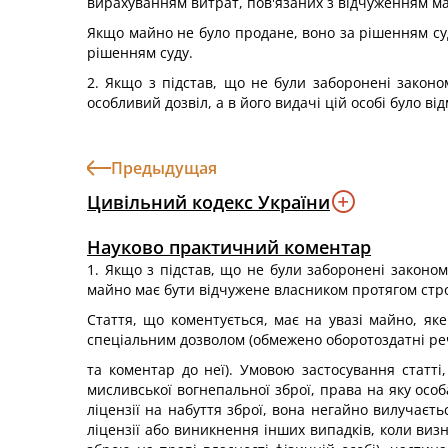
вирахуванням витрат, пов'язаних з відчуженням м
Якщо майно не було продане, воно за рішенням су
рішенням суду.
2. Якщо з підстав, що не були заборонені законо
особливий дозвіл, а в його видачі цій особі було 
Предыдущая
Цивільний кодекс України
Науково практичний коментар
1. Якщо з підстав, що не були заборонені законом
майно має бути відчужене власником протягом стро
Стаття, що коментується, має на увазі майно, я
спеціальним дозволом (обмежено оборотоздатні речі
та коментар до неї). Умовою застосування статті
мисливської вогнепальної зброї, права на яку ос
ліцензії на набуття зброї, вона негайно вилучаєт
ліцензії або виникнення інших випадків, коли виз