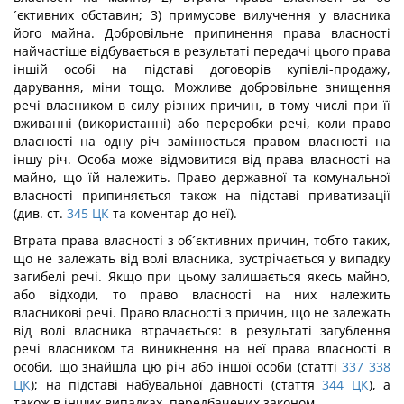
´єктивних обставин; 3) примусове вилучення у власника
його майна. Добровільне припинення права власності
найчастіше відбувається в результаті передачі цього права
іншій особі на підставі договорів купівлі-продажу,
дарування, міни тощо. Можливе добровільне знищення
речі власником в силу різних причин, в тому числі при її
вживанні (використанні) або переробки речі, коли право
власності на одну річ замінюється правом власності на
іншу річ. Особа може відмовитися від права власності на
майно, що їй належить. Право державної та комунальної
власності припиняється також на підставі приватизації
(див. ст.
345
ЦК
та коментар до неї).
Втрата права власності з об´єктивних причин, тобто таких,
що не залежать від волі власника, зустрічається у випадку
загибелі речі. Якщо при цьому залишається якесь майно,
або відходи, то право власності на них належить
власникові речі. Право власності з причин, що не залежать
від волі власника втрачається: в результаті загублення
речі власником та виникнення на неї права власності в
особи, що знайшла цю річ або іншої особи (статті
337
338
ЦК
); на підставі набувальної давності (стаття
344
ЦК
), а
також в інших випадках, передбачених законом.