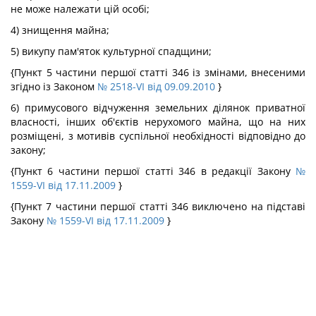
не може належати цій особі;
4) знищення майна;
5) викупу пам'яток культурної спадщини;
{Пункт 5 частини першої статті 346 із змінами, внесеними
згідно із Законом
№ 2518-VI від 09.09.2010
}
6) примусового відчуження земельних ділянок приватної
власності, інших об'єктів нерухомого майна, що на них
розміщені, з мотивів суспільної необхідності відповідно до
закону;
{Пункт 6 частини першої статті 346 в редакції Закону
№
1559-VI від 17.11.2009
}
{Пункт 7 частини першої статті 346 виключено на підставі
Закону
№ 1559-VI від 17.11.2009
}