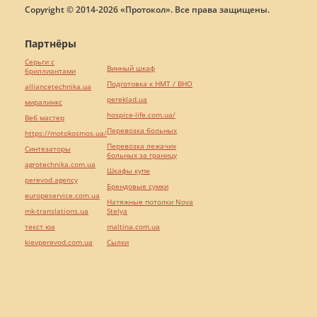
Copyright © 2014-2026 «Протокол». Все права защищены.
Партнёры
Серьги с
Винный шкаф
бриллиантами
Подготовка к НМТ / ВНО
alliancetechnika.ua
pereklad.ua
миралинкс
hospice-life.com.ua/
Веб мастер
Перевозка больных
https://motokosmos.ua/
Перевозка лежачих
Синтезаторы
больных за границу
agrotechnika.com.ua
Шкафы купе
perevod.agency
Брендовые сумки
europeservice.com.ua
Натяжные потолки Nova
mk-translations.ua
Stelya
текст юа
maltina.com.ua
kievperevod.com.ua
Cылки