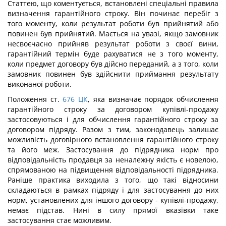
Статтею, що коментується, встановлені спеціальні правила
визначення гарантійного строку. Він починає перебіг з
того моменту, коли результат роботи був прийнятий або
повинен був прийнятий. Мається на увазі, якщо замовник
несвоєчасно прийняв результат роботи з своєї вини,
гарантійний термін буде рахуватися не з того моменту,
коли предмет договору був дійсно переданий, а з того, коли
замовник повинен був здійснити приймання результату
виконаної роботи.
Положення ст.
676
ЦК
, яка визначає порядок обчислення
гарантійного строку за договором купівлі-продажу
застосовуються і для обчислення гарантійного строку за
договором підряду. Разом з тим, законодавець залишає
можливість договірного встановлення гарантійного строку
та його меж. Застосування до підрядника норм про
відповідальність продавця за неналежну якість є новелою,
спрямованою на підвищення відповідальності підрядника.
Раніше практика виходила з того, що такі відносини
складаються в рамках підряду і для застосування до них
норм, установлених для іншого договору - купівлі-продажу,
немає підстав. Нині в силу прямої вказівки таке
застосування стає можливим.