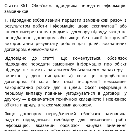
Стаття 861. Обов´язок підрядника передати інформацію
замовникові
1. Підрядник зобов´язаний передати замовникові разом з
результатом роботи інформацію щодо експлуатації або
іншого використання предмета договору підряду, якщо це
передбачено договором або якщо без такої інформації
використання результату роботи для цілей, визначених
договором, є неможливим.
Відповідно до статті, що коментується, обов´язок
підрядника передати замовнику інформацію про об´єкт
підряду не носить загальнозобов´язального характеру і
виникає у двох випадках: а) коли це передбачено
договором; б) коли без такої інформації неможливе
використання роботи для її цілей. Обсяг інформації в
першому випадку повинен узгоджуватися в договорі, у
другому — визначатися технічною складністю і новизною
об´єкта підряду, а також умовами договору.
Якщо договором передбачений обов´язок замовника
надати підрядникові необхідну для виконання робіт
інформацію, вказаний обов´язок набуває значення