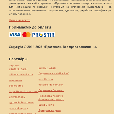
размещенных на веб - страницах «Протокол» наличие гиперссылки открытого
для индексации поисковыми системами на protocol.ua обязательна. Под
использованием понимается копирования, адаптация, рерайтинг, модификация
и тому подобное.
Полный текст
Приймаємо до оплати
Copyright © 2014-2026 «Протокол». Все права защищены.
Партнёры
Серьги с
Винный шкаф
бриллиантами
Подготовка к НМТ / ВНО
alliancetechnika.ua
pereklad.ua
миралинкс
hospice-life.com.ua/
Веб мастер
Перевозка больных
https://motokosmos.ua/
Перевозка лежачих
Синтезаторы
больных за границу
agrotechnika.com.ua
Шкафы купе
perevod.agency
Брендовые сумки
europeservice.com.ua