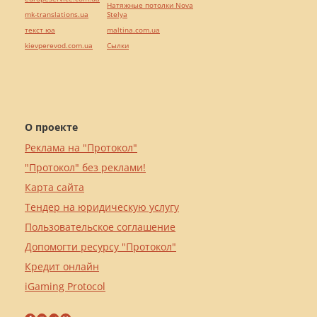
Натяжные потолки Nova
mk-translations.ua
Stelya
текст юа
maltina.com.ua
kievperevod.com.ua
Cылки
О проекте
Реклама на "Протокол"
"Протокол" без реклами!
Карта сайта
Тендер на юридическую услугу
Пользовательское соглашение
Допомогти ресурсу "Протокол"
Кредит онлайн
iGaming Protocol