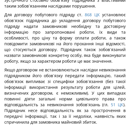
зустрічного стосовно обов´язку підрядника з властивими
таким зобов´язанням наслідками порушення.
Для договору побутового підряду ст.
868
ЦК
установлює
обов´язок підрядника до укладення договору побутового
підряду надати замовникові необхідну та достовірну
інформацію про запропоновані роботи, їх види та
особливості, про ціну та форму оплати роботи, а також
повідомити замовникові на його прохання інші відомості,
що стосуються договору. Підрядник також зобов´язаний
назвати замовникові конкретну особу, яка буде виконувати
роботу, якщо за характером роботи це має значення.
Якщо договором не встановлюються наслідки невиконання
підрядником його обов´язку передати інформацію, такий
обов´язок випливає зі специфіки зобов´язання (без такої
інформації використання результату роботи для цілей,
визначених договором, є неможливим). У цих випадках
повинні діяти загальні норми цивільного права про
відповідальність за невиконання зобов´язань (гл.
51
ЦК
).
Підрядник несе відповідальність як за прострочення в
передачі інформації, так і за її недоліки, наявність яких
спричинила для замовника майновий збиток.