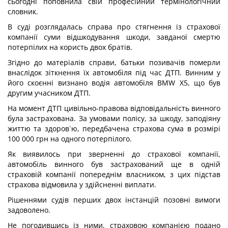
сьогодні поповнила свій професійний термінологічний
словник.
В суді розглядалась справа про стягнення із страхової
компанії суми відшкодування шкоди, завданої смертю
потерпілих на користь двох братів.
Згідно до матеріалів справи, батьки позивачів померли
внаслідок зіткнення їх автомобіля під час ДТП. Винним у
його скоєнні визнано водія автомобіля BMW X5, що був
другим учасником ДТП.
На момент ДТП цивільно-правова відповідальність винного
була застрахована. За умовами полісу, за шкоду, заподіяну
життю та здоров`ю, передбачена страхова сума в розмірі
100 000 грн на одного потерпілого.
Як виявилось при зверненні до страхової компанії,
автомобіль винного був застрахований ще в одній
страховій компанії попереднім власником, з цих підстав
страхова відмовила у здійсненні виплати.
Рішеннями судів перших двох інстанцій позовні вимоги
задоволено.
Не погодившись із ними, страховою компанією подано