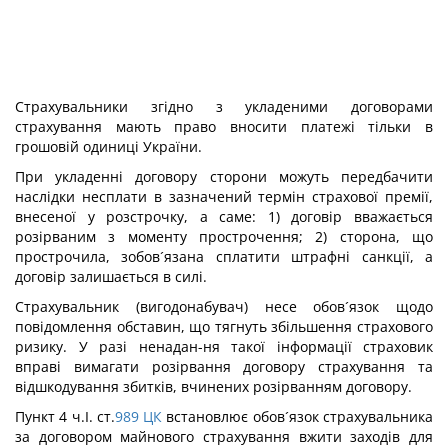
Страхувальники згідно з укладеними договорами
страхування мають право вносити платежі тільки в
грошовій одиниці України.
При укладенні договору сторони можуть передбачити
наслідки несплати в зазначений термін страхової премії,
внесеної у розстрочку, а саме: 1) договір вважається
розірваним з моменту прострочення; 2) сторона, що
прострочила, зобов´язана сплатити штрафні санкції, а
договір залишається в силі.
Страхувальник (вигодонабувач) несе обов´язок щодо
повідомлення обставин, що тягнуть збільшення страхового
ризику. У разі ненадан-ня такої інформації страховик
вправі вимагати розірвання договору страхування та
відшкодування збитків, вчинених розірванням договору.
Пункт 4 ч.І. ст.
989
ЦК
встановлює обов´язок страхувальника
за договором майнового страхування вжити заходів для