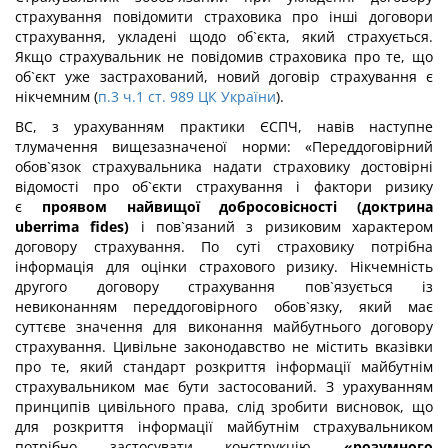
страхування повідомити страховика про інші договори
страхування, укладені щодо об`єкта, який страхується.
Якщо страхувальник не повідомив страховика про те, що
об`єкт уже застрахований, новий договір страхування є
нікчемним (
п.3 ч.1 ст. 989 ЦК України
).
ВС, з урахуванням практики ЄСПЧ, навів наступне
тлумачення вищезазначеної норми: «Переддоговірний
обов`язок страхувальника надати страховику достовірні
відомості про об`єкти страхування і фактори ризику
є
проявом найвищої добросовісності (доктрина
uberrima fides)
і пов`язаний з ризиковим характером
договору страхування. По суті страховику потрібна
інформація для оцінки страхового ризику. Нікчемність
другого договору страхування пов`язується із
невиконанням переддоговірного обов`язку, який має
суттєве значення для виконання майбутнього договору
страхування. Цивільне законодавство не містить вказівки
про те, який стандарт розкриття інформації майбутнім
страхувальником має бути застосований. З урахуванням
принципів цивільного права, слід зробити висновок, що
для розкриття інформації майбутнім страхувальником
потрібно застосувати конструкцію
«розумного