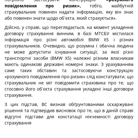
повідомлення про ризик»,
тобто, майбутній
страхувальник повинен надати інформацію, яку він знає
або повинен знати щодо об`єкта, який страхується».
Дійсно, у справі, що переглядається, на момент укладення
договору страхування винним, в базі МТСБУ містилася
інформація про різні автомобілі BMW X5 і різних
страхувальників. Очевидно, що розумна і обачна людина
не може допустити існування ситуації, за якої різні
транспортні засоби (BMW X5) належні різним власникам
мають одинакові державні номерні знаки. З урахуванням
саме таких обставин та застосовуючи конструкцію
«розумного повідомлення про ризик» слід констатувати, що
страхувальник не міг повідомити страховика про те, що
стосовно його об`єкта страхування укладені інші договори
страхування.
З цих підстав, ВС визнав обґрунтованими оскаржувані
рішення та підтвердив висновок про те, що в даній справі
відсутні підстави для констатації нікчемності договору
страхування