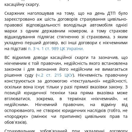
касаційну скаргу.
Скаржник наголошував на тому, що на день ДТП було
зареєстровано аж шість договорів страхування цивільно-
правової відповідальності володільця автомобіля однієї
марки з одним державним номером, а тому страхове
відшкодування підлягає стягненню зі страховика, з яким
укладено перший договір, всі інші договори є нікчемними
на підставі
п. 3 ч. 1 ст. 989 ЦК України.
ВС відхилив доводи касаційної скарги та зазначив, що
нікчемним є той правочин, недійсність якого встановлена
законом і для визнання його недійсним не вимагається
рішення суду (
ч.2 ст. 215 ЦКУ
). Нікчемність правочину
конструюється за допомогою «текстуальної» недійсності,
оскільки вона існує тільки у разі прямої вказівки закону. З
позицій юридичної техніки така пряма вказівка може
втілюватися, зокрема, в термінах «нікчемний», «є
недійсним». Нікчемний правочин, на відміну від
оспорюваного, не створює юридичних наслідків (тобто, не
«породжує» (змінює чи припиняє) цивільних прав та
обов`язків).
Страхувальник зобов`язаний при укладенні договору