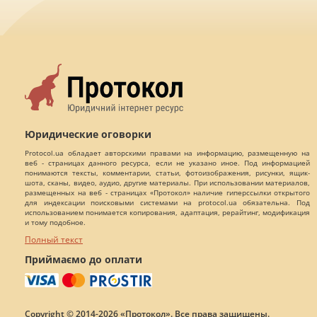
Юридические оговорки
Protocol.ua обладает авторскими правами на информацию, размещенную на
веб - страницах данного ресурса, если не указано иное. Под информацией
понимаются тексты, комментарии, статьи, фотоизображения, рисунки, ящик-
шота, сканы, видео, аудио, другие материалы. При использовании материалов,
размещенных на веб - страницах «Протокол» наличие гиперссылки открытого
для индексации поисковыми системами на protocol.ua обязательна. Под
использованием понимается копирования, адаптация, рерайтинг, модификация
и тому подобное.
Полный текст
Приймаємо до оплати
Copyright © 2014-2026 «Протокол». Все права защищены.