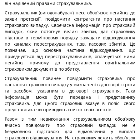
він наділений правами страхувальника.
Страхувальник (вигодонабувач) несе обов´язок негайно, до
заяви претензії, повідомити контрагента про настання
страхового випадку. Своєчасна інформація про страховий
випадок, який потягнув великі збитки, дає страховику
підстави в терміновому порядку зажадати відшкодування
по каналах перестрахування, т.зв. касових збитків. Це
позначає, що основна частина відшкодування, що
приєднується від перестрахувальників, оплачується ними
негайно, причому до представлення оригінальним
страховиком документів по збитку.
Страхувальник повинен повідомити страховика про
настання страхового випадку у визначені в договорі строки
та засобом, указаним в договорі страхування. Така
інформація може бути передана і представнику
страховика. Для цього страховик вказує в полісі свого
представника чи приводить список своїх агентів.
Разом з тим невиконання страхувальником обов´язку
вчасно повідомити про страховий випадок не є
безумовною підставою для відмовлення у виплаті
страхового відшкодування. На страховику лежить обов´язок