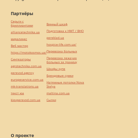
Партнёры
Серьги с
Винный шкаф
бриллиантами
Подготовка к НМТ / ВНО
alliancetechnika.ua
pereklad.ua
миралинкс
hospice-life.com.ua/
Веб мастер
Перевозка больных
https://motokosmos.ua/
Перевозка лежачих
Синтезаторы
больных за границу
agrotechnika.com.ua
Шкафы купе
perevod.agency
Брендовые сумки
europeservice.com.ua
Натяжные потолки Nova
mk-translations.ua
Stelya
текст юа
maltina.com.ua
kievperevod.com.ua
Cылки
О проекте