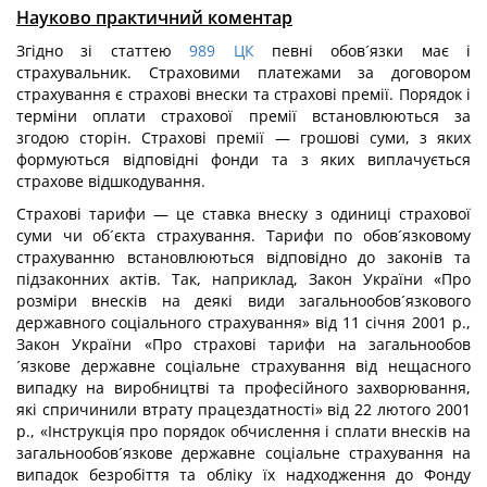
Науково практичний коментар
Згідно зі статтею
989
ЦК
певні обов´язки має і
страхувальник. Страховими платежами за договором
страхування є страхові внески та страхові премії. Порядок і
терміни оплати страхової премії встановлюються за
згодою сторін. Страхові премії — грошові суми, з яких
формуються відповідні фонди та з яких виплачується
страхове відшкодування.
Страхові тарифи — це ставка внеску з одиниці страхової
суми чи об´єкта страхування. Тарифи по обов´язковому
страхуванню встановлюються відповідно до законів та
підзаконних актів. Так, наприклад, Закон України «Про
розміри внесків на деякі види загальнообов´язкового
державного соціального страхування» від 11 січня 2001 р.,
Закон України «Про страхові тарифи на загальнообов
´язкове державне соціальне страхування від нещасного
випадку на виробництві та професійного захворювання,
які спричинили втрату працездатності» від 22 лютого 2001
р., «Інструкція про порядок обчислення і сплати внесків на
загальнообов´язкове державне соціальне страхування на
випадок безробіття та обліку їх надходження до Фонду