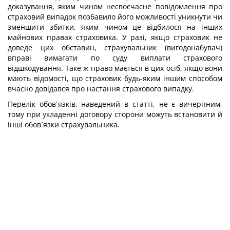
доказування, яким чином несвоєчасне повідомлення про
страховий випадок позбавило його можливості уникнути чи
зменшити збитки, яким чином це відбилося на інших
майнових правах страховика. У разі, якщо страховик не
доведе цих обставин, страхувальник (вигодонабувач)
вправі вимагати по суду виплати страхового
відшкодування. Таке ж право мається в цих осіб, якщо вони
мають відомості, що страховик будь-яким іншим способом
вчасно довідався про настання страхового випадку.
Перелік обов´язків, наведений в статті, не є вичерпним,
тому при укладенні договору сторони можуть встановити й
інші обов´язки страхувальника.