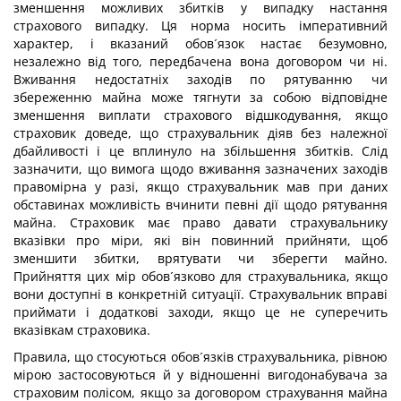
зменшення можливих збитків у випадку настання
страхового випадку. Ця норма носить імперативний
характер, і вказаний обов´язок настає безумовно,
незалежно від того, передбачена вона договором чи ні.
Вживання недостатніх заходів по рятуванню чи
збереженню майна може тягнути за собою відповідне
зменшення виплати страхового відшкодування, якщо
страховик доведе, що страхувальник діяв без належної
дбайливості і це вплинуло на збільшення збитків. Слід
зазначити, що вимога щодо вживання зазначених заходів
правомірна у разі, якщо страхувальник мав при даних
обставинах можливість вчинити певні дії щодо рятування
майна. Страховик має право давати страхувальнику
вказівки про міри, які він повинний прийняти, щоб
зменшити збитки, врятувати чи зберегти майно.
Прийняття цих мір обов´язково для страхувальника, якщо
вони доступні в конкретній ситуації. Страхувальник вправі
приймати і додаткові заходи, якщо це не суперечить
вказівкам страховика.
Правила, що стосуються обов´язків страхувальника, рівною
мірою застосовуються й у відношенні вигодонабувача за
страховим полісом, якщо за договором страхування майна