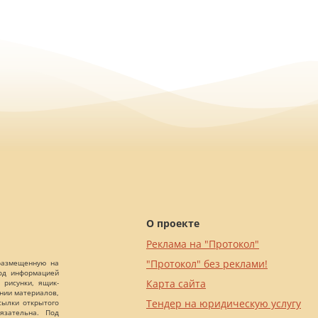
О проекте
Реклама на "Протокол"
"Протокол" без реклами!
 размещенную на
Под информацией
Карта сайта
 рисунки, ящик-
ании материалов,
Тендер на юридическую услугу
сылки открытого
язательна. Под