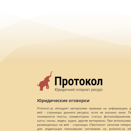
Юридические оговорки
Protocol.ua обладает авторскими правами на информацию,
веб - страницах данного ресурса, если не указано иное. 
понимаются тексты, комментарии, статьи, фотоизображения,
шота, сканы, видео, аудио, другие материалы. При использов
размещенных на веб - страницах «Протокол» наличие гиперс
для индексации поисковыми системами на protocol.ua об