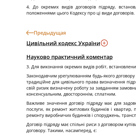
4. До окремих видів договорів підряду, встано
положеннями цього Кодексу про ці види договорів.
Предыдущая
Цивільний кодекс України
Науково практичний коментар
3. Для виконання окремих видів робіт, встановлени
Законодавчим урегулюванням будь-якого договору є
традиційне для цивільного права визначення підря
свій ризик визначену роботу за завданням замовник
консенсуальним, двостороннім, сплатним.
Важливе значення договір підряду має для задов
послуги, як ремонт житлових будинків і квартир, п
ремонту виробничих будинків і споруджень, трансп
Договір підряду має спільні риси з договором купі
договору. Такими, насамперед, є: