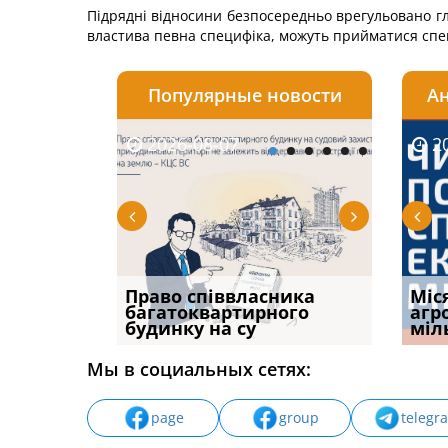
Підрядні відносини безпосередньо врегульовано гл
властива певна специфіка, можуть прийматися спец
Популярные новости
Ан
2026-08-07
2026-08-03
2026-
20
р, але
Право співвласника
ФУНДАМЕНТАЛЬНА
Якщо с
Міс
илася: як
багатоквартирного
ПРОБЛЕМА «СУДОВОЇ
відшк
агр
будинку на су
ПРАКТИКИ», АБО ПР
наявні
міл
Мы в социальных сетях:
page
group
telegr