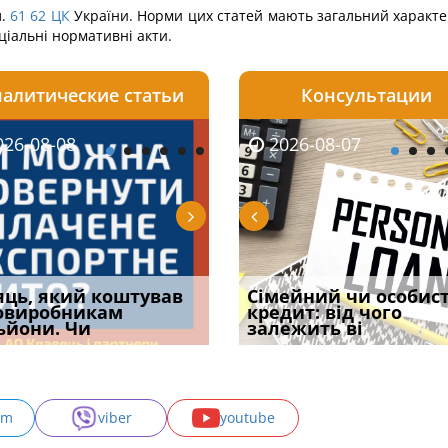
.
61
62
ЦК
України. Норми цих статей мають загальний характер
іальні нормативні акти.
алитические статьи
Консультации
08-06
26-08-08
2026-08-05
2026-08-06
2026-08-07
2026-08-07
2026-07-30
уд встановив для
яць, який коштував
Чи потрібна ФОП
Документи, на яких не
Огляд практики ВС від
Сімейний чи особис
Восьмий ААС фак
одування шкоди
овиробникам
печатка у 2026 році:
проставляється
Ростислава Кравця, що
кредит: від чого
підтвердив, що 
с
ьйони. Чи
правила засто
апостиль: пер
опублі
залежить ві
може скас
am
viber
youtube