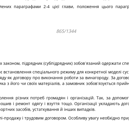
влених параграфами 2-4 цієї глави, положення цього пара
865/1344
х законом, підрядник (субпідрядник) зобов´язаний одержати спе
 встановлення спеціального режиму для конкретної моделі сусп
ду як договору про виконання роботи за винагороду. За догов
а з його чи своїх матеріалів, а замовник зобов´язується прий
олення різних потреб громадян і організацій. Так, за допомо
ошив і ремонт одягу і взуття тощо. Організації укладають дог
ортних засобів, устаткування й інших випадків.
влі-продажу і трудовим договором. Особливу увагу необхідно при