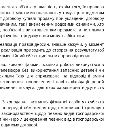
ченого об´єкта у власність, окрім того, їх правова
дмінності між ними полягають у тому, що предметом
т договору купівлі-продажу при укладенні договору
значеним, так і визначеним родовими ознаками. Хто
, пов´язані з виготовленням предмета, а не тільки з
рі купівлі-продажу вони можуть збігатися.
еалізації правовідносин. Інакше кажучи, у момент
х реалізація приводить до створення результату (об
к самостійний об´єкт цивільних правовідносин.
ріалізованої форми, оскільки робота виконується з
 телевізора без використання запасних деталей чи
кільки їхня дія спрямована на відповідні зміни
ретворення, поновлення і навіть ліквідації речей
исленні послуги, для яких характерна відсутність
. Законодавче визнання фізичної особи як суб´єкта
ло попередні обмеження щодо можливості громадян
и законодавством щодо певних видів господарської
раїни «Про ліцензування певних видів господарської
 в даному договорі.