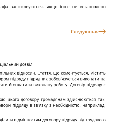
графа застосовуються, якщо інше не встановлено
Следующая
ціальний дозвіл.
ільних відносин. Стаття, що коментується, містить
ором підряду підрядник зобов´язується виконати на
няти й оплатити виконану роботу. Договір підряду є
гою цього договору громадянам здійснюються такі
овори підряду в зв´язку з необхідністю, наприклад,
ділити відмінностям договору підряду від трудового