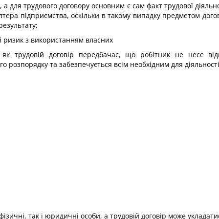
, а для трудового договору основним є сам факт трудової діяльно
тера підприємства, оскільки в такому випадку предметом дого
результату;
ій ризик з використанням власних
, як трудовій договір передбачає, що робітник не несе від
о розпорядку та забезпечується всім необхідним для діяльності
фізичні, так і юридичні особи, а трудовій договір може укладат