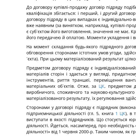
До договору купівлі-продажу договір підряду подіб
кваліфікація збігається: і перший, і другий дого
договору підряду в цих випадках є індивідуально-
вже наявним (за винятком, наприклад, купівлі-про
є суб´єктом його виготовлення, значення не має. Кр
його передачею й оплатою. Моменти укладення і вик
На момент складання будь-якого підрядного догов
обговорення сторонами істотних умов угоди, здійсн
´єкта). При цьому матеріалізований результат цілк
Предметом договору підряду є індивідуалізований 
матеріалів сторін і здається у вигляді, придатн
інструментів, риття траншеї, переміщення вант
матеріальних об´єктів. Отже, за
ЦК
, предметом д
виробничого, споживчого та науково-культурного 
матеріалізованого результату, їх регулювання здійс
Сторонами у договорі підряду є підрядник (викона
підприємницької діяльності (гл. 5, книга
1
ЦК
), в
виступати в якості підрядників. Що стосується ю
діяльності. Йдеться, насамперед, про необхідність
діяльності» від 1 червня 2000-р. Таким чином, як г