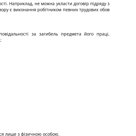
сті. Наприклад, не можна укласти договір підряду з
вору є виконання робітником певних трудових обов
повідальності за загибель предмета його праці,
;
ися лише з фізичною особою.