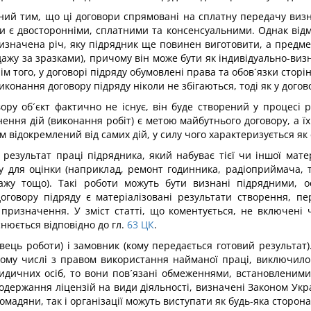
ний тим, що ці договори спрямовані на сплатну передачу визна
вори є двосторонніми, сплатними та консенсуальними. Однак ві
визначена річ, яку підрядник ще повинен виготовити, а предме
дажу за зразками), причому він може бути як індивідуально-ви
ім того, у договорі підряду обумовлені права та обов´язки сторін
онання договору підряду ніколи не збігаються, тоді як у догово
ору об´єкт фактично не існує, він буде створений у процесі р
ення дій (виконання робіт) є метою майбутнього договору, а ї
ом відокремлений від самих дій, у силу чого характеризується я
результат праці підрядника, який набуває тієї чи іншої мате
ому для оцінки (наприклад, ремонт годинника, радіоприймача,
ажу тощо). Такі роботи можуть бути визнані підрядними, ос
оговору підряду є матеріалізовані результати створення, пе
призначення. У зміст статті, що коментується, не включені ч
нюється відповідно до гл.
63
ЦК
.
вець роботи) і замовник (кому передається готовий результат)
 тому числі з правом використання найманої праці, виключи
ридичних осіб, то вони пов´язані обмеженнями, встановленим
 одержання ліцензій на види діяльності, визначені Законом Ук
ромадяни, так і організації можуть виступати як будь-яка сторона