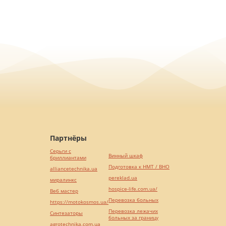
Партнёры
Серьги с
Винный шкаф
бриллиантами
Подготовка к НМТ / ВНО
alliancetechnika.ua
pereklad.ua
миралинкс
hospice-life.com.ua/
Веб мастер
Перевозка больных
https://motokosmos.ua/
Перевозка лежачих
Синтезаторы
больных за границу
agrotechnika.com.ua