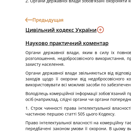
2. Органи державної влади зобов'язані охороняти 
Предыдущая
Цивільний кодекс України
Науково практичний коментар
Органи державної влади, яким в силу їх повнов
розголошення, недобросовісного використання, п
захисту населення.
Органи державної влади звільняються від відповід
заходів щодо її охорони від недобросовісного 
використовувати всі можливі засоби по забезпечен
Володілець комерційної інформації зобов´язаний п
осіб (наприклад, слідчі органи чи органи попереднь
1. Строк чинності права інтелектуальної власнос
частиною першою статті 505 цього Кодексу.
Право інтелектуальної власності на комерційну тає
передбачені законом умови її охорони. В цьому в