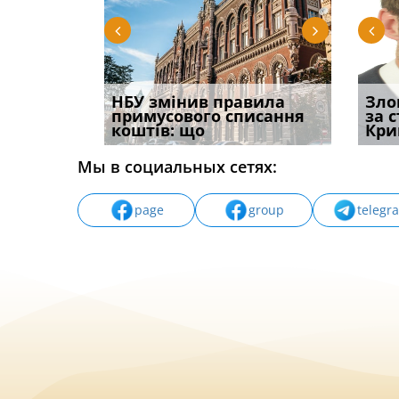
 імені та
НБУ змінив правила
Водії можуть отримати
Правом
Зло
ваного до
примусового списання
компенсацію за
ефект
за 
коштів: що
незаконні дії
захист
Кри
Мы в социальных сетях:
page
group
telegr