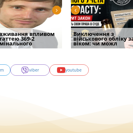
ірним і
вживання впливом
Бронирование отменят с
Чоловік помер, але
Переоформлення
Виключення з
Восьмий ААС фак
ивним способом
статтею 369-2
1 сентября? Что на
позика залишилася: як
відстрочки за іншою
військового обліку з
підтвердив, що 
у речових
мінального
самом де
фраза «на
підставою: нов
віком: чи можл
може скас
am
viber
youtube