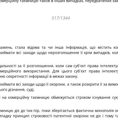
комерційну таємницю також в інших випадках, передбачених за
517/1344
ажень, стала відома та чи інша інформація, що містить ком
риймати всі заходи щодо нерозголошення її крім випадків, ко
альності за її розголошення, коли сам суб´єкт права інтелек
комерційного використання. Для цього суб´єкт права інтелек
ню секретності інформації в межах закону.
риймати всі заходи щодо її охорони, а також розкрити її за ви
ого дізнання, суд).
ті на комерційну таємницю обмежується строком існування сук
мницю діє до тих пір, поки зберігається фактична монополія ос
ипадку принцип строковості патентної охорони не діє і тому 