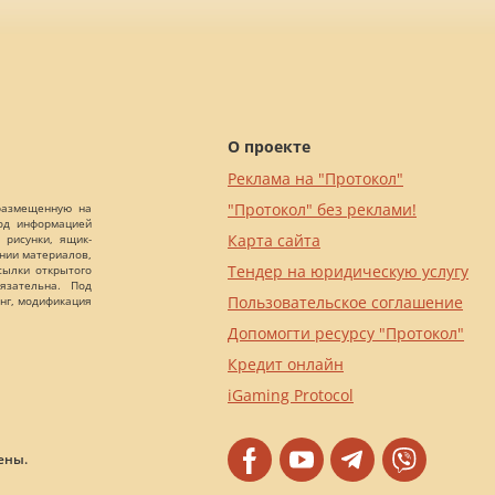
О проекте
Реклама на "Протокол"
"Протокол" без реклами!
 размещенную на
Под информацией
Карта сайта
 рисунки, ящик-
ании материалов,
Тендер на юридическую услугу
сылки открытого
язательна. Под
Пользовательское соглашение
нг, модификация
Допомогти ресурсу "Протокол"
Кредит онлайн
iGaming Protocol
ены.