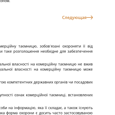
коном.
Следующая
ерційну таємницю, зобов´язані охороняти її від
ли таке розголошення необхідне для забезпечення
туальної власності на комерційну таємницю не вжив
туальної власності на комерційну таємницю може
могою компетентних державних органів чи посадових
упності ознак комерційної таємниці, встановлених
оби на інформацію, яка її складає, а також існують
така форма охорони є досить часто застосовуваною