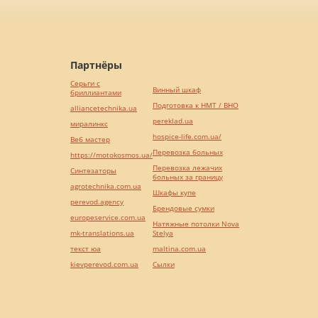
Партнёры
Серьги с
Винный шкаф
бриллиантами
Подготовка к НМТ / ВНО
alliancetechnika.ua
pereklad.ua
миралинкс
hospice-life.com.ua/
Веб мастер
Перевозка больных
https://motokosmos.ua/
Перевозка лежачих
Синтезаторы
больных за границу
agrotechnika.com.ua
Шкафы купе
perevod.agency
Брендовые сумки
europeservice.com.ua
Натяжные потолки Nova
mk-translations.ua
Stelya
текст юа
maltina.com.ua
kievperevod.com.ua
Cылки