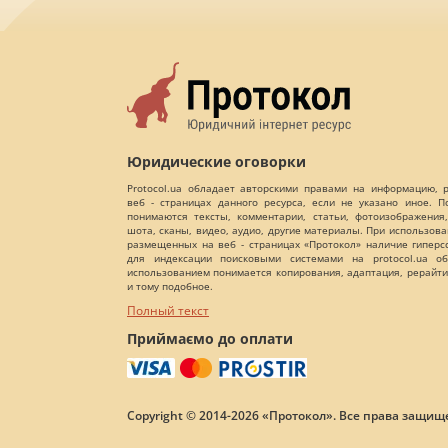
Юридические оговорки
Protocol.ua обладает авторскими правами на информацию,
веб - страницах данного ресурса, если не указано иное. 
понимаются тексты, комментарии, статьи, фотоизображения,
шота, сканы, видео, аудио, другие материалы. При использов
размещенных на веб - страницах «Протокол» наличие гиперс
для индексации поисковыми системами на protocol.ua об
использованием понимается копирования, адаптация, рерайти
и тому подобное.
Полный текст
Приймаємо до оплати
Copyright © 2014-2026 «Протокол». Все права защищ