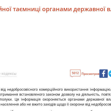
йної таємниці органами державної 
5012
 кодексы
Просмотров
и від недобросовісного комерційного використання інформацію
 отримання встановленого законом дозволу на діяльність, пов'
сполуки. Ця інформація охороняється органами державної вл
населення або не вжито заходів щодо її охорони від недобросо