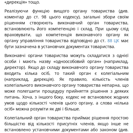
«дирекція» тощо.
Реалізуючи функцію вищого органу товариства (див.
коментар до ст. 98 цього кодексу), загальні збори своїм
рішенням створюють виконавчий орган товариства,
встановлюють його компетенцію і склад. При цьому слід
враховувати, що компетенція виконавчого органу як
органу управління товариства відповідно до ст.
88
ЦК
має
бути зазначена в установчих документах товариства.
Виконавчі органи товариства можуть складатися з однієї
особи і мають назву «одноособовий орган» (наприклад,
директор). Якщо до складу виконавчого органу товариства
входить кілька осіб, то такий орган є колегіальним
(наприклад, дирекція). Як правило, кількість членів
колегіального виконавчого органу товариства непарна, що
може полегшити процедуру прийняття рішення з деяких
питань. Хоча, з іншого боку, кодекс не встановлює жодних
умов щодо кількості членів цього органу, а слова «кілька
осіб» можна розуміти як дві і більше.
Колегіальний орган товариства приймає рішення простою
більшістю від кількості присутніх членів, якщо інше не
встановлено установчими документами або законом (див.