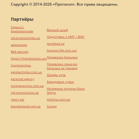
Copyright © 2014-2026 «Протокол». Все права защищены.
Партнёры
Серьги с
Винный шкаф
бриллиантами
Подготовка к НМТ / ВНО
alliancetechnika.ua
pereklad.ua
миралинкс
hospice-life.com.ua/
Веб мастер
Перевозка больных
https://motokosmos.ua/
Перевозка лежачих
Синтезаторы
больных за границу
agrotechnika.com.ua
Шкафы купе
perevod.agency
Брендовые сумки
europeservice.com.ua
Натяжные потолки Nova
mk-translations.ua
Stelya
текст юа
maltina.com.ua
kievperevod.com.ua
Cылки