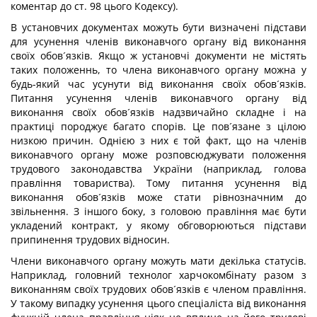
коментар до ст. 98 цього Кодексу).
В установчих документах можуть бути визначені підстави
для усунення членів виконавчого органу від виконання
своїх обов´язків. Якщо ж установчі документи не містять
таких положеннь, то члена виконавчого органу можна у
будь-який час усунути від виконання своїх обов´язків.
Питання усунення членів виконавчого органу від
виконання своїх обов´язків надзвичайно складне і на
практиці породжує багато спорів. Це пов´язане з цілою
низкою причин. Однією з них є той факт, що на членів
виконавчого органу може розповсюджувати положення
трудового законодавства України (наприклад, голова
правління товариства). Тому питання усунення від
виконання обов´язків може стати рівнозначним до
звільнення. З іншого боку, з головою правління має бути
укладений контракт, у якому обговорюються підстави
припинення трудових відносин.
Члени виконавчого органу можуть мати декілька статусів.
Наприклад, головний технолог харчокомбінату разом з
виконанням своїх трудових обов´язків є членом правління.
У такому випадку усунення цього спеціаліста від виконання