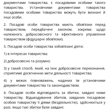
документами товариства, є посадовими особами такого
товариства. Установчими документами товариства
посадовими особами товариства можуть бути визнані й
інші особи.
2. Посадові особи товариства мають обов’язки перед
товариством, передбачені законом, зокрема щодо
належного, добросовісного та ефективного управління
товариством (фідуціарні обов’язки).
3. Посадові особи товариства зобов’язані діяти:
1) в інтересах товариства;
2) добросовісно та розумно;
3) у такий спосіб, який, на їхнє добросовісне переконання,
сприятиме досягненню мети діяльності товариства;
4) у межах повноважень, наданих їм установчими
документами товариства та законодавством.
4. Посадові особи відповідають за збитки, завдані ними
товариству. Відшкодування збитків, завданих посадовою
особою товариству її діями (бездіяльністю), здійснюється у
разі, якщо такі збитки були завдані: