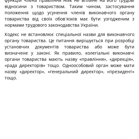
функцій члена правління ніяк не вплине на його трудові
відносини з товариством. Таким чином, застосування
положення щодо усунення членів виконавчого органу
товариства від своїх обов´язків має бути узгодженим з
нормами трудового законодавства України.
Кодекс не встановлює спеціальної назви для виконавчого
органу товариства. Це питання вирішується при розробці
установчих документів товариства або може бути
визначене у законі. Як правило, колегіальні виконавчі
органи товариства мають назву «правління», «дирекція»,
«рада директорів» тощо. Одноособовий орган може мати
назву «директор», «генеральний директор», «президент»
тощо.