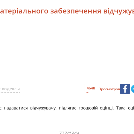
матеріального забезпечення відчужу
4648
 кодексы
Просмотров
надаватися відчужувачу, підлягає грошовій оцінці. Така оці
777/1344