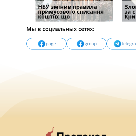
і
НБУ змінив правила
Водії можуть отримати
Якщо с
Зло
способом
примусового списання
компенсацію за
відшк
за 
вих
коштів: що
незаконні дії
наявні
Кри
Мы в социальных сетях:
page
group
telegr