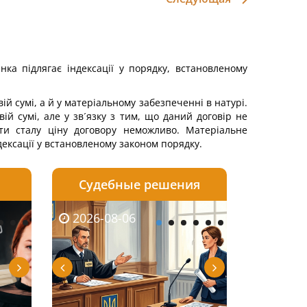
нка підлягає індексації у порядку, встановленому
й сумі, а й у матеріальному забезпеченні в натурі.
й сумі, але у зв´язку з тим, що даний договір не
ити сталу ціну договору неможливо. Матеріальне
дексації у встановленому законом порядку.
Судебные решения
2026-08-05
2026-08-03
2026-08-06
2026-08-06
2026-08-05
2026-08-03
2026-08-06
2026-08-0