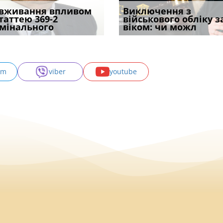
уд встановив для
вживання впливом
Особливості захисту у
Документи, на яких не
Переоформлення
Виключення з
Восьмий ААС фак
одування шкоди
статтею 369-2
кримінальному
проставляється
відстрочки за іншою
військового обліку з
підтвердив, що 
с
мінального
провадженні: я
апостиль: пер
підставою: нов
віком: чи можл
може скас
am
viber
youtube