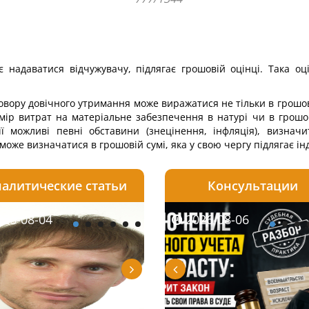
надаватися відчужувачу, підлягає грошовій оцінці. Така оці
оговору довічного утримання може виражатися не тільки в грошові
мір витрат на матеріальне забезпечення в натурі чи в грошові
 можливі певні обставини (знецінення, інфляція), визнач
оже визначатися в грошовій сумі, яка у свою чергу підлягає ін
алитические статьи
Консультации
08-06
26-08-04
2026-08-05
2026-08-06
2026-08-04
2026-08-06
2026-07-30