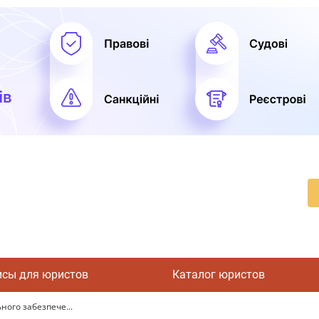
исы для юристов
Каталог юристов
ного забезпече...