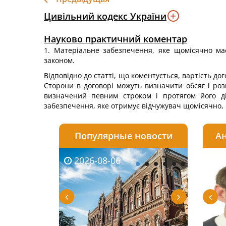
Цивільний кодекс України
Науково практичний коментар
1. Матеріальне забезпечення, яке щомісячно має 
законом.
Відповідно до статті, що коментується, вартість д
Сторони в договорі можуть визначити обсяг і роз
визначений певним строком і протягом його дії
забезпечення, яке отримує відчужувач щомісячно, м
Популярные новости
Ан
2026-08-06
2026-08-03
2026-
20