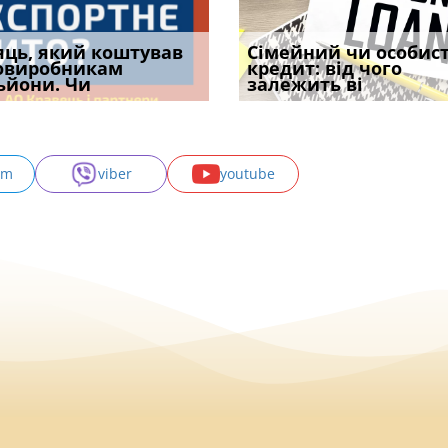
уд встановив для
яць, який коштував
Чи потрібна ФОП
Документи, на яких не
Огляд практики ВС від
Сімейний чи особис
Восьмий ААС фак
одування шкоди
овиробникам
печатка у 2026 році:
проставляється
Ростислава Кравця, що
кредит: від чого
підтвердив, що 
с
ьйони. Чи
правила засто
апостиль: пер
опублі
залежить ві
може скас
am
viber
youtube