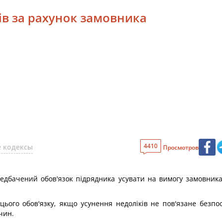
ів за рахунок замовника
4410
 кодексы
Просмотров
едбачений обов'язок підрядника усувати на вимогу замовника 
цього обов'язку, якщо усунення недоліків не пов'язане безп
чин.