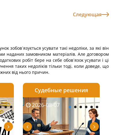
Следующая
ок зобов´язується усувати такі недоліки, за які він
ками наданих замовником матеріалів. Але договором
аткових робіт бере на себе обов´язок усувати і ці
ення таких недоліків тільки тоді, коли доведе, що
ежних від нього причин.
Судебные решения
2026-08-06
2026-08-04
2026-08-07
2026-08-07
2026-08-05
2026-08-04
2026-08-06
2026-08-0