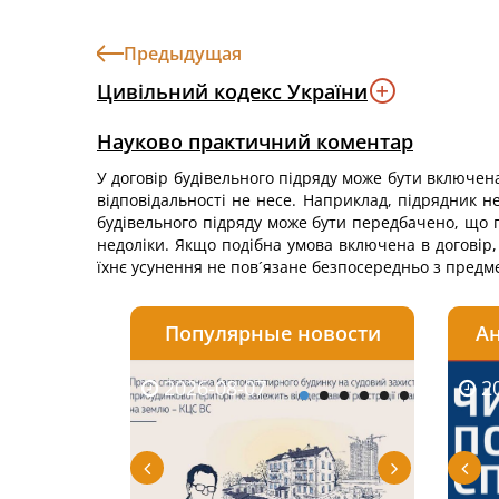
Предыдущая
Цивільний кодекс України
Науково практичний коментар
У договір будівельного підряду може бути включена 
відповідальності не несе. Наприклад, підрядник н
будівельного підряду може бути передбачено, що п
недоліки. Якщо подібна умова включена в договір,
їхнє усунення не пов´язане безпосередньо з предм
Популярные новости
Ан
2026-08-07
2026-08-03
2026-
20