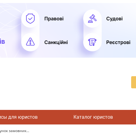
исы для юристов
Каталог юристов
унок замовник...