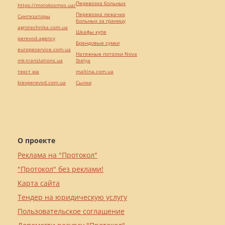
Перевозка больных
https://motokosmos.ua/
Перевозка лежачих
Синтезаторы
больных за границу
agrotechnika.com.ua
Шкафы купе
perevod.agency
Брендовые сумки
europeservice.com.ua
Натяжные потолки Nova
mk-translations.ua
Stelya
текст юа
maltina.com.ua
kievperevod.com.ua
Cылки
О проекте
Реклама на "Протокол"
"Протокол" без реклами!
Карта сайта
Тендер на юридическую услугу
Пользовательское соглашение