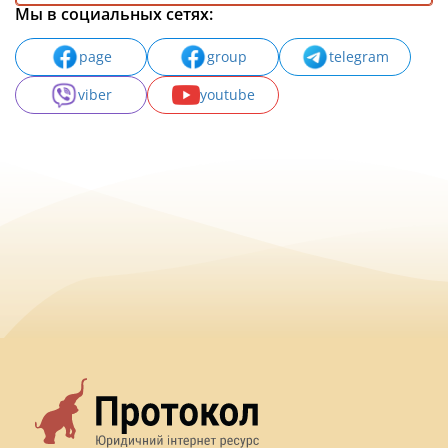
Мы в социальных сетях:
page
group
telegram
viber
youtube