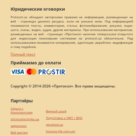
Юридические оговорки
Protocol.ua обладает авторскими правами на информацию, размещенную на
веб - страницах данного ресурса, если не указано иное. Под информацией
понимаются тексты, комментарии, статьи, фотоизображения, рисунки, ящик-
шота, сканы, видео, аудио, другие материалы. При использовании материалов,
размещенных на веб - страницах «Протокол» наличие гиперссылки открытого
для индексации поисковыми системами на protocol.ua обязательна. Под
использованием понимается копирования, адаптация, рерайтинг, модификация
и тому подобное.
Полный текст
Приймаємо до оплати
Copyright © 2014-2026 «Протокол». Все права защищены.
Партнёры
Серьги с
Винный шкаф
бриллиантами
Подготовка к НМТ / ВНО
alliancetechnika.ua
pereklad.ua
миралинкс
hospice-life.com.ua/
Веб мастер