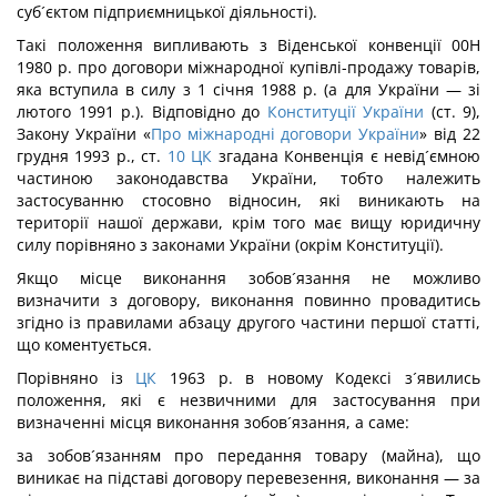
суб´єктом підприємницької діяльності).
Такі положення випливають з Віденської конвенції 00Н
1980 р. про договори міжнародної купівлі-продажу товарів,
яка вступила в силу з 1 січня 1988 р. (а для України — зі
лютого 1991 р.). Відповідно до
Конституції України
(ст. 9),
Закону України «
Про міжнародні договори України
» від 22
грудня 1993 р., ст.
10
ЦК
згадана Конвенція є невід´ємною
частиною законодавства України, тобто належить
застосуванню стосовно відносин, які виникають на
території нашої держави, крім того має вищу юридичну
силу порівняно з законами України (окрім Конституції).
Якщо місце виконання зобов´язання не можливо
визначити з договору, виконання повинно провадитись
згідно із правилами абзацу другого частини першої статті,
що коментується.
Порівняно із
ЦК
1963 р. в новому Кодексі з´явились
положення, які є незвичними для застосування при
визначенні місця виконання зобов´язання, а саме:
за зобов´язанням про передання товару (майна), що
виникає на підставі договору перевезення, виконання — за