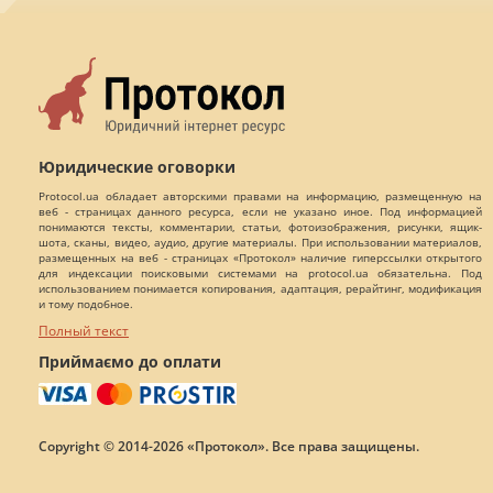
Юридические оговорки
Protocol.ua обладает авторскими правами на информацию, размещенную на
веб - страницах данного ресурса, если не указано иное. Под информацией
понимаются тексты, комментарии, статьи, фотоизображения, рисунки, ящик-
шота, сканы, видео, аудио, другие материалы. При использовании материалов,
размещенных на веб - страницах «Протокол» наличие гиперссылки открытого
для индексации поисковыми системами на protocol.ua обязательна. Под
использованием понимается копирования, адаптация, рерайтинг, модификация
и тому подобное.
Полный текст
Приймаємо до оплати
Copyright © 2014-2026 «Протокол». Все права защищены.