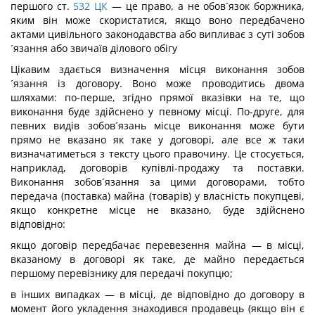
першого ст.
532
ЦК
— це право, а не обов´язок боржника,
яким він може скористатися, якщо воно передбачено
актами цивільного законодавства або випливає з суті зобов
´язання або звичаїв ділового обігу
Цікавим здається визначення місця виконання зобов
´язання із договору. Воно може проводитись двома
шляхами: по-перше, згідно прямої вказівки на те, що
виконання буде здійснено у певному місці. По-друге, для
певних видів зобов´язань місце виконання може бути
прямо не вказано як таке у договорі, але все ж таки
визначатиметься з тексту цього правочину. Це стосується,
наприклад, договорів купівлі-продажу та поставки.
Виконання зобов´язання за цими договорами, тобто
передача (поставка) майна (товарів) у власність покупцеві,
якщо конкретне місце не вказано, буде здійснено
відповідно:
якщо договір передбачає перевезення майна — в місці,
вказаному в договорі як таке, де майно передається
першому перевізнику для передачі покупцю;
в інших випадках — в місці, де відповідно до договору в
момент його укладення знаходився продавець (якщо він є