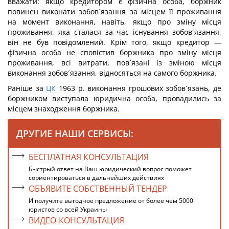
вважати: якщо кредитором є фізична особа, боржник
повинен виконати зобов´язання за місцем її проживання
на момент виконання, навіть, якщо про зміну місця
проживання, яка сталася за час існування зобов´язання,
він не був повідомлений. Крім того, якщо кредитор —
фізична особа не сповістив боржника про зміну місця
проживання, всі витрати, пов´язані із зміною місця
виконання зобов´язання, відносяться на самого боржника.
Раніше за
ЦК
1963 р. виконання грошових зобов´язань, де
боржником виступала юридична особа, провадились за
місцем знаходження боржника.
ДРУГИЕ НАШИ СЕРВИСЫ:
БЕСПЛАТНАЯ КОНСУЛЬТАЦИЯ
Быстрый ответ на Ваш юридический вопрос поможет
сориентироваться в дальнейших действиях
ОБЪЯВИТЕ СОБСТВЕННЫЙ ТЕНДЕР
И получите выгодное предложение от более чем 5000
юристов со всей Украины
ВИДЕО-КОНСУЛЬТАЦИЯ