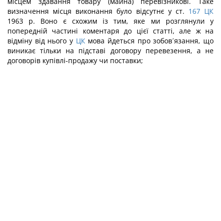
місцем здавання товару (майна) перевізникові. Таке
визначення місця виконання було відсутнє у ст.
167
ЦК
1963 р. Воно є схожим із тим, яке ми розглянули у
попередній частині коментаря до цієї статті, але ж на
відміну від нього у
ЦК
мова йдеться про зобов´язання, що
виникає тільки на підставі договору перевезення, а не
договорів купівлі-продажу чи поставки;