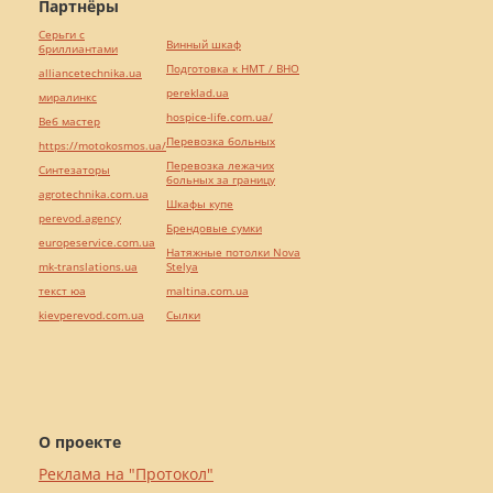
Партнёры
Серьги с
Винный шкаф
бриллиантами
Подготовка к НМТ / ВНО
alliancetechnika.ua
pereklad.ua
миралинкс
hospice-life.com.ua/
Веб мастер
Перевозка больных
https://motokosmos.ua/
Перевозка лежачих
Синтезаторы
больных за границу
agrotechnika.com.ua
Шкафы купе
perevod.agency
Брендовые сумки
europeservice.com.ua
Натяжные потолки Nova
mk-translations.ua
Stelya
текст юа
maltina.com.ua
kievperevod.com.ua
Cылки
О проекте
Реклама на "Протокол"