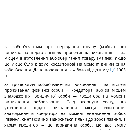
за зобов´язанням про передання товару (майна), що
виникає на підставі інших правочинів, виконання — за
місцем виготовлення або зберігання товару (майна), якщо
це місце було відоме кредиторові на момент виникнення
зобов´язання. Дане положення теж було відсутнім у
ЦК
1963
р.;
за грошовими зобов´язаннями, виконання - за місцем
проживання фізичної особи — кредитора, або за місцем
знаходження юридичної особи — кредитора на момент
виникнення зобов´язання. Слід звернути увагу, що
уточнення щодо визначення місця виконання
знаходженням кредитора на момент виникнення зобов
´язання, синтаксично відноситься тільки до зобов´язання, в
якому кредитор -- це юридична особа. Це дає змогу