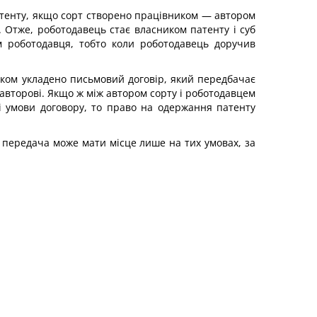
патенту, якщо сорт створено працівником — автором
 Отже, роботодавець стає власником патенту і суб
м роботодавця, тобто коли роботодавець доручив
ком укладено письмовий договір, який передбачає
авторові. Якщо ж між автором сорту і роботодавцем
 умови договору, то право на одержання патенту
а передача може мати місце лише на тих умовах, за