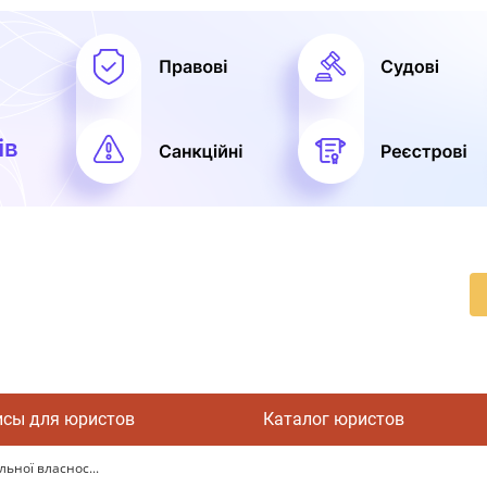
исы для юристов
Каталог юристов
льної власнос...