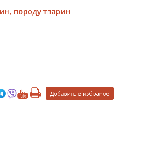
лин, породу тварин
Добавить в избраное