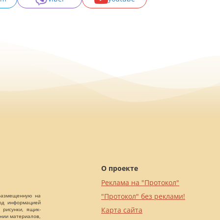
О проекте
Реклама на "Протокол"
"Протокол" без реклами!
 размещенную на
Под информацией
Карта сайта
 рисунки, ящик-
ании материалов,