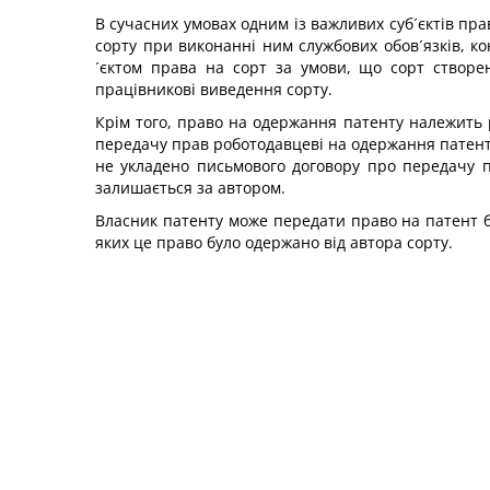
В сучасних умовах одним із важливих суб´єктів пр
сорту при виконанні ним службових обов´язків, к
´єктом права на сорт за умови, що сорт створе
працівникові виведення сорту.
Крім того, право на одержання патенту належить
передачу прав роботодавцеві на одержання патенту
не укладено письмового договору про передачу 
залишається за автором.
Власник патенту може передати право на патент бу
яких це право було одержано від автора сорту.