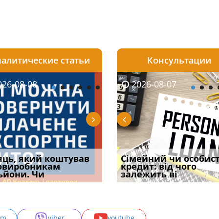
алитические статьи
Консультации
08-06
26-08-08
2026-08-05
2026-08-06
2026-08-07
2026-08-07
2026-07-30
уд встановив для
яць, який коштував
Чи потрібна ФОП
Документи, на яких не
Огляд практики ВС від
Сімейний чи особис
Восьмий ААС фак
одування шкоди
овиробникам
печатка у 2026 році:
проставляється
Ростислава Кравця, що
кредит: від чого
підтвердив, що 
с
ьйони. Чи
правила засто
апостиль: пер
опублі
залежить ві
може скас
am
viber
youtube