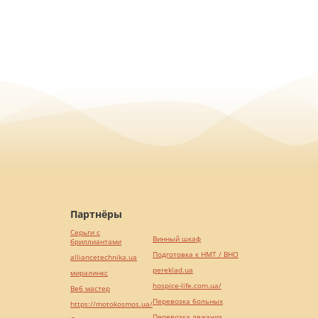
Партнёры
Серьги с
Винный шкаф
бриллиантами
Подготовка к НМТ / ВНО
alliancetechnika.ua
pereklad.ua
миралинкс
hospice-life.com.ua/
Веб мастер
Перевозка больных
https://motokosmos.ua/
Перевозка лежачих