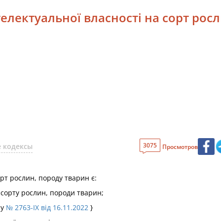
нтелектуальної власності на сорт рос
3075
 кодексы
Просмотров
орт рослин, породу тварин є:
 сорту рослин, породи тварин;
ну
№ 2763-IX від 16.11.2022
}