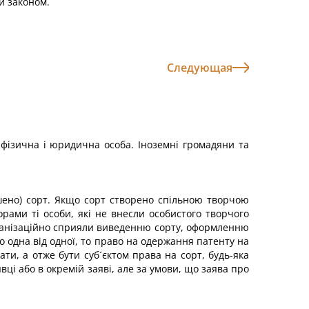
и законом.
Следующая
 фізична і юридична особа. Іноземні громадяни та
шено) сорт. Якщо сорт створено спільною творчою
рами ті особи, які не внесли особистого творчого
організаційно сприяли виведенню сорту, оформленню
о одна від одної, то право на одержання патенту на
ти, а отже бути суб´єктом права на сорт, будь-яка
ці або в окремій заяві, але за умови, що заява про