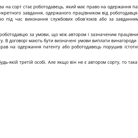
ава на сорт стає роботодавець, який має право на одержання 
онкретного завдання, одержаного працівником від роботодавця.
но під час виконання службових обов´язків або за завдання
 роботодавцю за умови, що між автором і зазначеним працівни
. В договорі мають бути визначені умови виплати винагороди 
прав на одержання патенту або роботодавець порушив істотні
дь-якій третій особі. Але якщо він не є автором сорту, то так