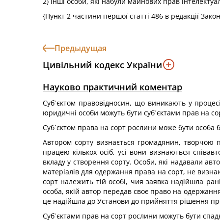
2) інші особи, які набули майнових прав інтелекту
{Пункт 2 частини першої статті 486 в редакції Зако
Предыдущая
Цивільний кодекс України
Науково практичний коментар
Суб´єктом правовідносин, що виникають у процесі
юридичні особи можуть бути суб´єктами прав на со
Суб´єктом права на сорт рослини може бути особа б
Автором сорту визнається громадянин, творчою п
працею кількох осіб, усі вони визнаються співав
вкладу у створення сорту. Особи, які надавали ав
матеріалів для одержання права на сорт, не визнаю
сорт належить тій особі, чия заявка надійшла ран
особа, якій автор передав своє право на одержання
це надійшла до Установи до прийняття рішення пр
Суб´єктами прав на сорт рослини можуть бути спадк