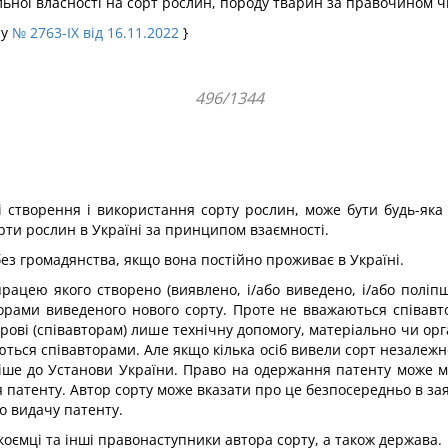
альної власності на сорт рослин, породу тварин за правочином ч
ну
№ 2763-IX від 16.11.2022
}
496/1344
 створення і використання сорту рослин, може бути будь-яка
рти рослин в Україні за принципом взаємності.
ез громадянства, якщо вона постійно проживає в Україні.
рацею якого створено (виявлено, і/або виведено, і/або поліп
торами виведеного нового сорту. Проте не вважаються співавто
торові (співавторам) лише технічну допомогу, матеріально чи 
ться співавторами. Але якщо кілька осіб вивели сорт незалежн
іше до Установи України. Право на одержання патенту може ма
 патенту. Автор сорту може вказати про це безпосередньо в заяв
о видачу патенту.
оємці та інші правонаступники автора сорту, а також держава.