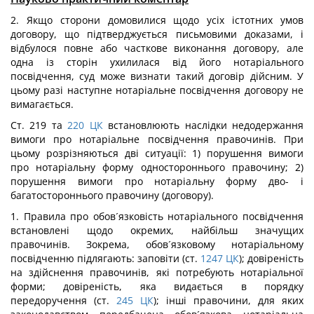
2. Якщо сторони домовилися щодо усіх істотних умов
договору, що підтверджується письмовими доказами, і
відбулося повне або часткове виконання договору, але
одна із сторін ухилилася від його нотаріального
посвідчення, суд може визнати такий договір дійсним. У
цьому разі наступне нотаріальне посвідчення договору не
вимагається.
Ст. 219 та
220
ЦК
встановлюють наслідки недодержання
вимоги про нотаріальне посвідчення правочинів. При
цьому розрізняються дві ситуації: 1) порушення вимоги
про нотаріальну форму одностороннього правочину; 2)
порушення вимоги про нотаріальну форму дво- і
багатостороннього правочину (договору).
1. Правила про обов´язковість нотаріального посвідчення
встановлені щодо окремих, найбільш значущих
правочинів. Зокрема, обов´язковому нотаріальному
посвідченню підлягають: заповіти (ст.
1247
ЦК
); довіреність
на здійснення правочинів, які потребують нотаріальної
форми; довіреність, яка видається в порядку
передоручення (ст.
245
ЦК
); інші правочини, для яких