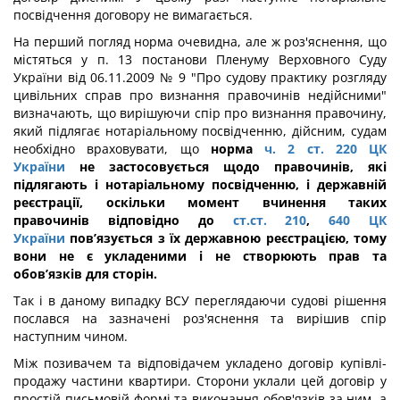
посвідчення договору не вимагається.
На перший погляд норма очевидна, але ж роз'яснення, що
містяться у п. 13 постанови Пленуму Верховного Суду
України від 06.11.2009 № 9 "Про судову практику розгляду
цивільних справ про визнання правочинів недійсними"
визначають, що вирішуючи спір про визнання правочину,
який підлягає нотаріальному посвідченню, дійсним, судам
необхідно враховувати, що
норма
ч. 2 ст. 220 ЦК
України
не застосовується щодо правочинів, які
підлягають і нотаріальному посвідченню, і державній
реєстрації, оскільки момент вчинення таких
правочинів відповідно до
ст.ст. 210
,
640 ЦК
України
пов’язується з їх державною реєстрацією, тому
вони не є укладеними і не створюють прав та
обов’язків для сторін.
Так і в даному випадку ВСУ переглядаючи судові рішення
послався на зазначені роз'яснення та вирішив спір
наступним чином.
Між позивачем та відповідачем укладено договір купівлі-
продажу частини квартири. Сторони уклали цей договір у
простій письмовій формі та виконання обов'язків за ним, а