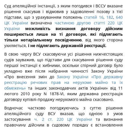
Суд апеляційної інстанції, з яким погодився і ВССУ вказане
рішення скасував і відмовив у задоволенні позову з тієї
підстави, що з урахуванням положень
статей 16
,
182
,
640
ЦК України
визначена
частиною другою статті 220 ЦК
України
можливість визнання договору дійсним
поширюється лише на ті договори, які підлягають
тільки нотаріальному посвідченню
, від якого сторона
ухиляється,
і не підлягають державній реєстрації.
В свою чергу ВСУ скасовуючи усі рішення нижчестоящих
судів зауважив, що підстави для скасування рішення суду
першої інстанції є хибними, оскільки спірний договір було
укладено вже після набрання чинності Закону України
«Про внесення змін до
Закону України «Про державну
реєстрацію речових прав на нерухоме майно та їх
обмежень»
та інших законодавчих актів України» від 11
лютого 2010 року N 1878-VI, яким державна реєстрація
договору купівлі-продажу нерухомого майна скасовано.
Водночас частково погоджуючись з суттю рішення
апеляційного суду ВСУ вказав, що однією з умов
застосування
ч. 2 ст. 220 ЦК України
та визнання
правочину дійсним в судовому порядку є встановлення