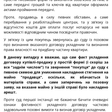
саме передачі грошей та ключів від квартири оформила
актами-проймання-передачі.
Проте, продавець в силу певних обставин, а саме
перебування у реабілітаційних центрах, та у зв'язку із
відсутністю коштів для оплати послуг нотаріуса не мав
можливості відповідним чином посвідчити правочин.
У зв'язку із цим покупець звернулась до суду із позовом
про визнання вказаного договору укладеним та визнання
права власності на придбану частину квартири.
В даному випадку я вважаю, що сам факт укладення
договору купівлі-продажу у простій формі (і скоріш за
все "заднім числом") та звернення "покупця" до суду є
певною схемою для уникнення накладення стягнення на
майно "продавця", оскільки, як вбачається із
матеріалів справи, а саме заперечень на позовну
заяву, на вказане майно у іншій справі було накладено
арешт.
Проте суд першої інстанції не бажаючи бачити очевидні
ознаки фіктивності укладеного договору частково
задовольнив позовні вимоги та визнав договір укладеним.