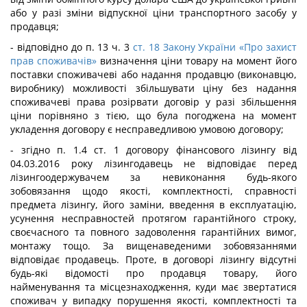
або у разі зміни відпускної ціни транспортного засобу у
продавця;
- відповідно до п. 13 ч. 3
ст. 18 Закону України «Про захист
прав споживачів»
визначення ціни товару на момент його
поставки споживачеві або надання продавцю (виконавцю,
виробнику) можливості збільшувати ціну без надання
споживачеві права розірвати договір у разі збільшення
ціни порівняно з тією, що була погоджена на момент
укладення договору є несправедливою умовою договору;
- згідно п. 1.4 ст. 1 договору фінансового лізингу від
04.03.2016 року лізингодавець не відповідає перед
лізингоодержувачем за невиконання будь-якого
зобовязання щодо якості, комплектності, справності
предмета лізингу, його заміни, введення в експлуатацію,
усунення несправностей протягом гарантійного строку,
своєчасного та повного задоволення гарантійних вимог,
монтажу тощо. За вищенаведеними зобовязаннями
відповідає продавець. Проте, в договорі лізингу відсутні
будь-які відомості про продавця товару, його
найменування та місцезнаходження, куди має звертатися
споживач у випадку порушення якості, комплектності та