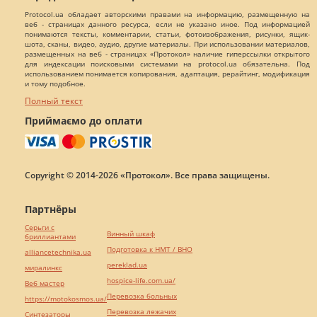
Protocol.ua обладает авторскими правами на информацию, размещенную на
веб - страницах данного ресурса, если не указано иное. Под информацией
понимаются тексты, комментарии, статьи, фотоизображения, рисунки, ящик-
шота, сканы, видео, аудио, другие материалы. При использовании материалов,
размещенных на веб - страницах «Протокол» наличие гиперссылки открытого
для индексации поисковыми системами на protocol.ua обязательна. Под
использованием понимается копирования, адаптация, рерайтинг, модификация
и тому подобное.
Полный текст
Приймаємо до оплати
Copyright © 2014-2026 «Протокол». Все права защищены.
Партнёры
Серьги с
Винный шкаф
бриллиантами
Подготовка к НМТ / ВНО
alliancetechnika.ua
pereklad.ua
миралинкс
hospice-life.com.ua/
Веб мастер
Перевозка больных
https://motokosmos.ua/
Перевозка лежачих
Синтезаторы