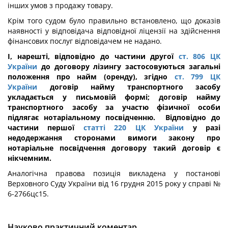
інших умов з продажу товару.
Крім того судом було правильно встановлено, що доказів
наявності у відповідача відповідної ліцензії на здійснення
фінансових послуг відповідачем не надано.
І, нарешті, відповідно до частини другої
ст. 806 ЦК
України
до договору лізингу застосовуються загальні
положення про найм (оренду), згідно
ст. 799 ЦК
України
договір найму транспортного засобу
укладається у письмовій формі; договір найму
транспортного засобу за участю фізичної особи
підлягає нотаріальному посвідченню. Відповідно до
частини першої
статті 220 ЦК України
у разі
недодержання сторонами вимоги закону про
нотаріальне посвідчення договору такий договір є
нікчемним.
Аналогічна правова позиція викладена у постанові
Верховного Суду України від 16 грудня 2015 року у справі №
6-2766цс15.
Науково практичний коментар