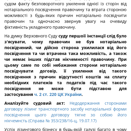
судом факту безповоротного ухилення однієї із сторін від
нотаріального посвідчення правочину та втрата стороною
можливості з будь-яких причин нотаріально посвідчити
правочин та одночасно звернув увагу на очевиду
фіктивність укладеного правочину.
На думку Верховного Суду
суду першоії інстанції слід було
з'ясувати, чому правочин не був нотаріально
посвідчений, чи дійсно сторона ухилилася від його
посвідчення та чи втрачена така можливість, а також
чи немає інших підстав нікчемності правочину. При
цьому саме по собі небажання сторони нотаріально
посвідчувати договір, її ухилення від такого
посвідчення з причин відсутності коштів на сплату
необхідних платежів та податків під час такого
посвідчення не може бути підставою для
застосування
ч. 2 ст. 220 ЦК України
.
Аналізуйте судовий акт:
Недодержання сторонами
договору лізинг транспортного засобу нотаріальної форми
посвідчення цього договору тягне зо собою його
нікчемнсть (Справа № 353/238/16-ц, 19.07.17)
Успіх лізингового бізнесу в будь-якій галузі багато в чому