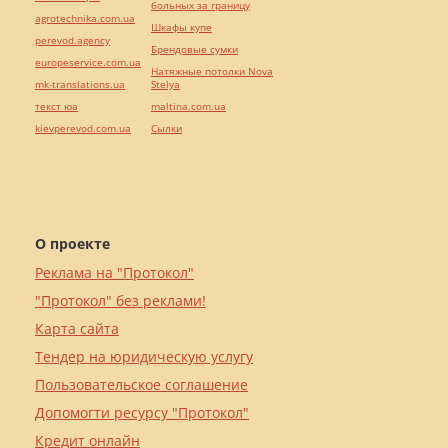
больных за границу
agrotechnika.com.ua
Шкафы купе
perevod.agency
Брендовые сумки
europeservice.com.ua
Натяжные потолки Nova
mk-translations.ua
Stelya
текст юа
maltina.com.ua
kievperevod.com.ua
Cылки
О проекте
Реклама на "Протокол"
"Протокол" без реклами!
Карта сайта
Тендер на юридическую услугу
Пользовательское соглашение
Допомогти ресурсу "Протокол"
Кредит онлайн