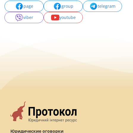
page
group
telegram
viber
youtube
Юридические оговорки