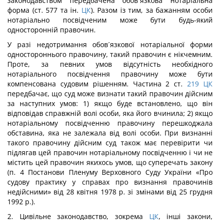
законодавством передбачена обов´язкова нотаріальна
форма (ст. 577 та ін.
ЦК
). Разом із тим, за бажанням особи
нотаріально посвідченим може бути будь-який
односторонній правочин.
У разі недотримання обов´язкової нотаріальної форми
одностороннього правочину, такий правочин є нікчемним.
Проте, за певних умов відсутність необхідного
нотаріального посвідчення правочину може бути
компенсована судовим рішенням. Частина 2 ст.
219
ЦК
передбачає, що суд може визнати такий правочин дійсним
за наступних умов: 1) якщо буде встановлено, що він
відповідав справжній волі особи, яка його вчинила; 2) якщо
нотаріальному посвідченню правочину перешкоджала
обставина, яка не залежала від волі особи. При визнанні
такого правочину дійсним суд також має перевірити чи
підлягав цей правочин нотаріальному посвідченню і чи не
містить цей правочин якихось умов, що суперечать закону
(п. 4 Постанови Пленуму Верховного Суду України «Про
судову практику у справах про визнання правочинів
недійсними» від 28 квітня 1978 р. зі змінами від 25 грудня
1992 р.).
2. Цивільне законодавство, зокрема
ЦК
, інші закони,