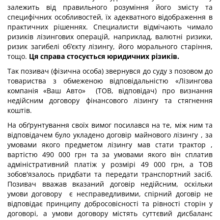
залежить від правильного розуміння його змісту та
специфічних особливостей, їх адекватного відображення в
практичних рішеннях. Специалисти відмічають чимало
ризиків лізингових операцій, наприклад, валютні ризики,
ризик загибелі об’єкту лізингу, його морального старіння,
тощо.
Ця справа стосується юридичних різиків.
Так позивач (фізична особа) звернувся до суду з позовом до
товариства з обмеженою відповідальністю «Лізингова
компанія «Ваш Авто» (ТОВ, відповідач) про визнання
недійсним договору фінансового лізингу та стягнення
коштів.
На обґрунтування своїх вимог посилався на те, між ним та
відповідачем було укладено договір майнового лізингу , за
умовами якого предметом лізингу мав стати трактор ,
вартістю 490 000 грн та за умовами якого він сплатив
адміністративний платіж у розмірі 49 000 грн, а ТОВ
зобов'язалось придбати та передати транспортний засіб.
Позивач вважав вказаний договір недійсним, оскільки
умови договору є несправедливими, спірний договір не
відповідає принципу добросовісності та рівності сторін у
договорі, а умови договору містять суттєвий дисбаланс