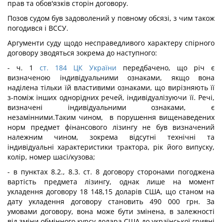
прав та обов'язків сторін договору.
Позов судом був задоволений у повному обсязі, з чим також
погодився і ВССУ.
Аргументи суду щодо несправедливого характеру спірного
договору зводяться зокрема до наступного:
- ч. 1
ст. 184 ЦК України
передбачено, що річ є
визначеною індивідуальними ознаками, якщо вона
наділена тільки їй властивими ознаками, що вирізняють її
з-поміж інших однорідних речей, індивідуалізуючи її. Речі,
визначені індивідуальними ознаками, є
незамінними.Таким чином, в порушення вищенаведених
норм предмет фінансового лізингу не був визначений
належним чином, зокрема відсутні технічні та
індивідуальні характеристики трактора, рік його випуску,
колір, номер шасі/кузова;
- в пунктах 8.2., 8.3. ст. 8 договору сторонами погоджена
вартість предмета лізингу, однак лише на момент
укладення договору 18 148,15 доларів США, що станом на
дату укладення договору становить 490 000 грн. За
умовами договору, вона може бути змінена, в залежності
від зміни обмінного курсу долара США до української гривні