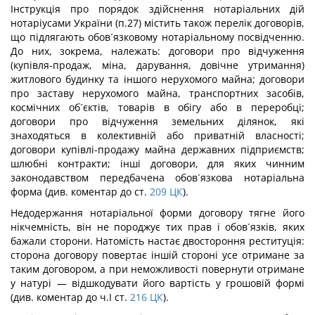
Інструкція про порядок здійснення нотаріальних дій
нотаріусами України (п.27) містить також перелік договорів,
що підлягають обов´язковому нотаріальному посвідченню.
До них, зокрема, належать: договори про відчуження
(купівля-продаж, міна, дарування, довічне утримання)
житлового будинку та іншого нерухомого майна; договори
про заставу нерухомого майна, транспортних засобів,
космічних об´єктів, товарів в обігу або в переробці;
договори про відчуження земельних ділянок, які
знаходяться в колективній або приватній власності;
договори купівлі-продажу майна державних підприємств;
шлюбні контракти; інші договори, для яких чинним
законодавством передбачена обов´язкова нотаріальна
форма (див. коментар до ст.
209
ЦК
).
Недодержання нотаріальної форми договору тягне його
нікчемність, він не породжує тих прав і обов´язків, яких
бажали сторони. Натомість настає двостороння реституція:
сторона договору повертає іншій стороні усе отримане за
таким договором, а при неможливості повернути отримане
у натурі — відшкодувати його вартість у грошовій формі
(див. коментар до ч.І ст.
216
ЦК
).