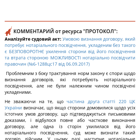
КОММЕНТАРИЙ от ресурса "ПРОТОКОЛ":
Аналізуйте судовий акт:
Умовою визнання договору, який
потребує нотаріального посвідчення, укладеним без такого
є БЕЗПОВОРОТНЄ ухилення сторони від його посвідчення
та втрата стороною МОЖЛИВОСТІ нотаріально посвідчити
правочин (№6-1288цс17 від 06.09.2017)
Проблемним з боку трактування норм закону є спори щодо
визнання договорів, які потребують нотаріального
посвідчення, але не були належним чином посвідчені
укладеними.
Не зважаючи на те, що
частина друга статті 220 ЦК
України
визначає, що якщо сторони домовилися щодо усіх
істотних умов договору, що підтверджується письмовими
доказами, і відбулося повне або часткове виконання
договору, але одна із сторін ухилилася від його
нотаріального посвідчення, суд може визнати такий
договір дійсним. У цьому разі наступне нотаріальне