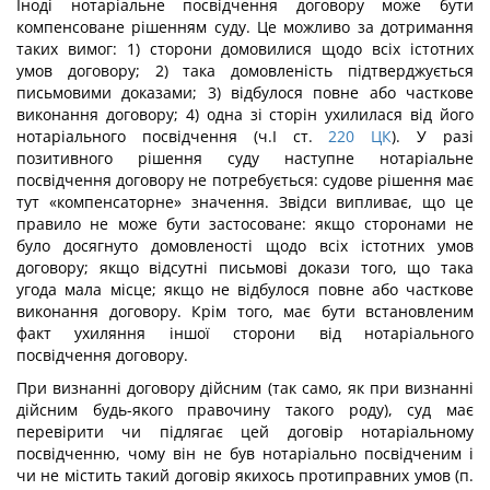
Іноді нотаріальне посвідчення договору може бути
компенсоване рішенням суду. Це можливо за дотримання
таких вимог: 1) сторони домовилися щодо всіх істотних
умов договору; 2) така домовленість підтверджується
письмовими доказами; 3) відбулося повне або часткове
виконання договору; 4) одна зі сторін ухилилася від його
нотаріального посвідчення (ч.І ст.
220
ЦК
). У разі
позитивного рішення суду наступне нотаріальне
посвідчення договору не потребується: судове рішення має
тут «компенсаторне» значення. Звідси випливає, що це
правило не може бути застосоване: якщо сторонами не
було досягнуто домовленості щодо всіх істотних умов
договору; якщо відсутні письмові докази того, що така
угода мала місце; якщо не відбулося повне або часткове
виконання договору. Крім того, має бути встановленим
факт ухиляння іншої сторони від нотаріального
посвідчення договору.
При визнанні договору дійсним (так само, як при визнанні
дійсним будь-якого правочину такого роду), суд має
перевірити чи підлягає цей договір нотаріальному
посвідченню, чому він не був нотаріально посвідченим і
чи не містить такий договір якихось протиправних умов (п.