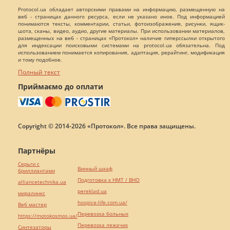
Protocol.ua обладает авторскими правами на информацию, размещенную на
веб - страницах данного ресурса, если не указано иное. Под информацией
понимаются тексты, комментарии, статьи, фотоизображения, рисунки, ящик-
шота, сканы, видео, аудио, другие материалы. При использовании материалов,
размещенных на веб - страницах «Протокол» наличие гиперссылки открытого
для индексации поисковыми системами на protocol.ua обязательна. Под
использованием понимается копирования, адаптация, рерайтинг, модификация
и тому подобное.
Полный текст
Приймаємо до оплати
Copyright © 2014-2026 «Протокол». Все права защищены.
Партнёры
Серьги с
Винный шкаф
бриллиантами
Подготовка к НМТ / ВНО
alliancetechnika.ua
pereklad.ua
миралинкс
hospice-life.com.ua/
Веб мастер
Перевозка больных
https://motokosmos.ua/
Перевозка лежачих
Синтезаторы