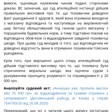
вимоги, оцінивши належним чином подані сторонами
докази, ВС зазначив, що суд апеляційної інстанції дійшов
правильних висновків про те, що позивачем доведено
факт ушкодження її здоров`я, який вона отримала виходячи
з магазину відповідача та наступивши на вирівнюючий
шар бетону облаштований під ганком цього магазину з
порушенням будівельних норм, а тому підставно поклав на
відповідача обов`язок із відшкодування завданої позивачці
шкоди. При цьому суд виходив із того, що відповідачем не
доведено відсутність вини в отриманні позивачем тілесних
ушкоджень.
Крім того, при вирішенні цього спору апеляційний суд
дійшов підставного висновку про те, що позивачу була
спричинена моральна шкода, яка оцінена судом з
урахуванням принципу розумності та справедливості у 20
000 грн.
Аналізуйте судовий акт:
«Аннушка уже пролила масло»
або 76 000 грн. як відшкодування за травми отримані у
супермаркеті (Деснянський райсуд м. Києва у справі
754/183/20 від 26.08.2020)
Переконаний, що усі з читачів цього допису зустрічали