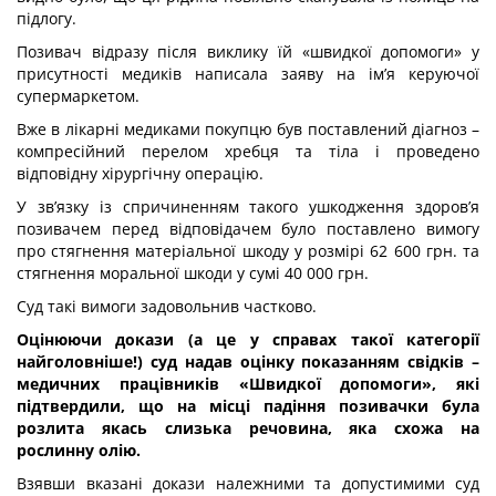
підлогу.
Позивач відразу після виклику їй «швидкої допомоги» у
присутності медиків написала заяву на ім’я керуючої
супермаркетом.
Вже в лікарні медиками покупцю був поставлений діагноз –
компресійний перелом хребця та тіла і проведено
відповідну хірургічну операцію.
У зв’язку із спричиненням такого ушкодження здоров’я
позивачем перед відповідачем було поставлено вимогу
про стягнення матеріальної шкоду у розмірі 62 600 грн. та
стягнення моральної шкоди у сумі 40 000 грн.
Суд такі вимоги задовольнив частково.
Оцінюючи докази (а це у справах такої категорії
найголовніше!) суд надав оцінку показанням свідків –
медичних працівників «Швидкої допомоги», які
підтвердили, що на місці падіння позивачки була
розлита якась слизька речовина, яка схожа на
рослинну олію.
Взявши вказані докази належними та допустимими суд