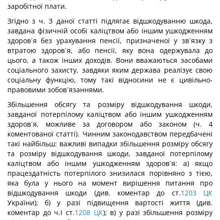
заробітної плати.
Згідно з ч. З даної статті підлягає відшкодуванню шкода,
завдана фізичній особі каліцтвом або іншим ушкодженням
здоров´я без урахування пенсії, призначеної у зв´язку з
втратою здоров´я, або пенсії, яку вона одержувала до
цього, а також інших доходів. Вони вважаються засобами
соціального захисту, завдяки яким держава реалізує свою
соціальну функцію, тому такі відносини не є цивільно-
правовими зобов´язаннями.
Збільшення обсягу та розміру відшкодування шкоди,
завданої потерпілому каліцтвом або іншим ушкодженням
здоров´я, можливе за договором або законом (ч. 4
коментованої статті). Чинним законодавством передбачені
такі найбільш: важливі випадки збільшення розміру обсягу
та розміру відшкодування шкоди, завданої потерпілому
каліцтвом або іншим ушкодженням здоров´я: а) якщо
працездатність потерпілого знизилася порівняно з тією,
яка була у нього на момент вирішення питання про
відшкодування шкоди (див. коментар до ст.
1203
ЦК
України); б) у разі підвищення вартості життя (див.
коментар до ч.І ст.
1208
ЦК
); в) у разі збільшення розміру