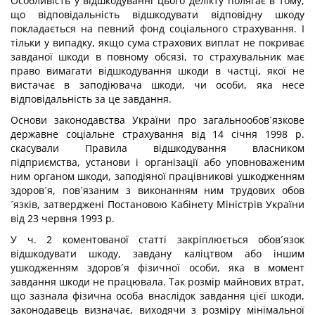
Особливість у відшкодуванні цього делікту полягає в тому,
що відповідальність відшкодувати відповідну шкоду
покладається на певний фонд соціального страхування. І
тільки у випадку, якщо сума страхових виплат не покриває
завданої шкоди в повному обсязі, то страхувальник має
право вимагати відшкодування шкоди в частці, якої не
вистачає в заподіювача шкоди, чи особи, яка несе
відповідальність за це завдання.
Основи законодавства України про загальнообов´язкове
державне соціальне страхування від 14 січня 1998 р.
скасували Правила відшкодування власником
підприємства, установи і організації або уповноваженим
ним органом шкоди, заподіяної працівникові ушкодженням
здоров´я, пов´язаним з виконанням ним трудових обов
´язків, затверджені Постановою Кабінету Міністрів України
від 23 червня 1993 р.
У ч. 2 коментованої статті закріплюється обов´язок
відшкодувати шкоду, завдану каліцтвом або іншим
ушкодженням здоров´я фізичної особи, яка в момент
завдання шкоди не працювала. Так розмір майнових втрат,
що зазнала фізична особа внаслідок завдання цієї шкоди,
законодавець визначає, виходячи з розміру мінімальної