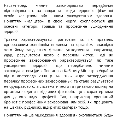
Насамперед, чинне законодавство передбачає
відповідальність за завдання шкоди здоров´ю фізичної
особи каліцтвом або іншим ушкодженням здоров´я.
Поняттям «каліцтво», в свою чергу, охоплюються дві
основні категорії: травма та професійне ушкодження
здоров´я.
Травма характеризується раптовим та, як правило,
одноразовим зовнішнім впливом на організм, внаслідок
чого йому завдається фізичне ушкодження, наприклад,
удар, результатом якого є перелом кісток. Тоді як
професійне захворювання характеризується як таке
ушкодження здоров´я, що передбачено чинним
законодавством (див. Постанова Кабінету Міністрів України
від 8 листопада 2000 р. № 1662 «Про затвердження
переліку професійних захворювань») та стало результатом
не одноразового, а систематичного та тривалого впливу на
організм людини шкідливих факторів, що є характерними
для даного виду професії. Так, наприклад, хронічний
бронхіт є професійним захворюванням осіб, які працюють
на шахтах, рудниках, відкритих кар´єрах тощо.
Поняттям «інше ушкодження здоров´я» охоплюється будь-