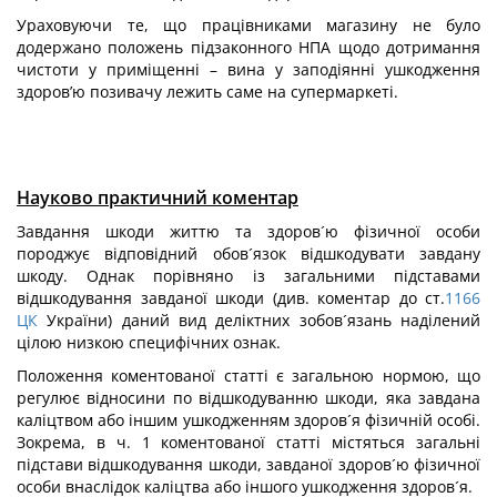
Ураховуючи те, що працівниками магазину не було
додержано положень підзаконного НПА щодо дотримання
чистоти у приміщенні – вина у заподіянні ушкодження
здоров’ю позивачу лежить саме на супермаркеті.
Науково практичний коментар
Завдання шкоди життю та здоров´ю фізичної особи
породжує відповідний обов´язок відшкодувати завдану
шкоду. Однак порівняно із загальними підставами
відшкодування завданої шкоди (див. коментар до ст.
1166
ЦК
України) даний вид деліктних зобов´язань наділений
цілою низкою специфічних ознак.
Положення коментованої статті є загальною нормою, що
регулює відносини по відшкодуванню шкоди, яка завдана
каліцтвом або іншим ушкодженням здоров´я фізичній особі.
Зокрема, в ч. 1 коментованої статті містяться загальні
підстави відшкодування шкоди, завданої здоров´ю фізичної
особи внаслідок каліцтва або іншого ушкодження здоров´я.