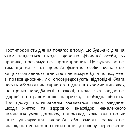
Протиправність діяння полягає в тому, що будь-яке діяння,
яким завдається шкода здоров´ю фізичної особи, як
правило, презюмується протиправним. Це зумовлюється
тим, що життя та здоров´я фізичної особи визнаються
вищою соціальною цінністю і не можуть бути пошкоджені,
а правовідносини, які опосередковують відповідні блага,
носять абсолютний характер. Однак в окремих випадках,
що прямо передбачені в законі, шкода, яка завдається
здоров´ю, є правомірною, наприклад, необхідна оборона.
При цьому протиправним вважається також завдання
шкоди життю та здоров´ю внаслідок неналежного
виконання умов договору, наприклад, коли каліцтво чи
інше ушкодження здоров´я або смерть завдаються
внаслідок неналежного виконання договору перевезення