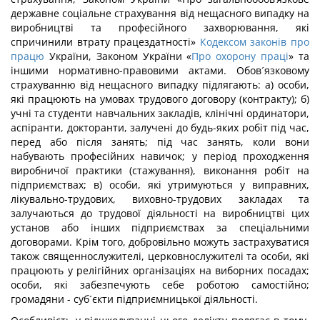
державне соціальне страхування від нещасного випадку на
виробництві та професійного захворювання, які
спричинили втрату працездатності»
Кодексом законів про
працю
України, Законом України «
Про охорону праці
» та
іншими нормативно-правовими актами. Обов´язковому
страхуванню від нещасного випадку підлягають: а) особи,
які працюють на умовах трудового договору (контракту); б)
учні та студенти навчальних закладів, клінічні ординатори,
аспіранти, докторанти, залучені до будь-яких робіт під час,
перед або після занять; під час занять, коли вони
набувають професійних навичок; у період проходження
виробничої практики (стажування), виконання робіт на
підприємствах; в) особи, які утримуються у виправних,
лікувально-трудових, виховно-трудових закладах та
залучаються до трудової діяльності на виробництві цих
установ або інших підприємствах за спеціальними
договорами. Крім того, добровільно можуть застрахуватися
також священнослужителі, церковнослужителі та особи, які
працюють у релігійних організаціях на виборних посадах;
особи, які забезпечують себе роботою самостійно;
громадяни - суб´єкти підприємницької діяльності.