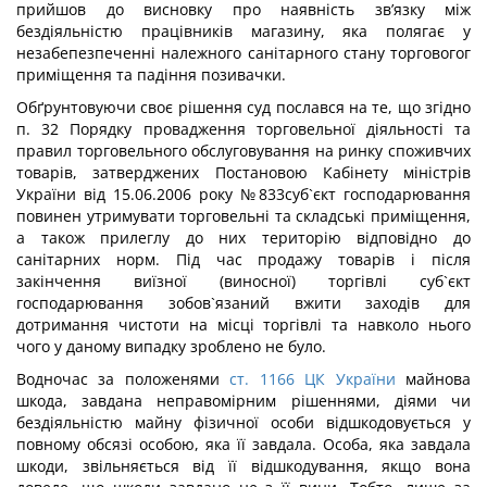
прийшов до висновку про наявність зв’язку між
бездіяльністю працівників магазину, яка полягає у
незабепезпеченні належного санітарного стану торговогог
приміщення та падіння позивачки.
Обґрунтовуючи своє рішення суд послався на те, що згідно
п. 32 Порядку провадження торговельної діяльності та
правил торговельного обслуговування на ринку споживчих
товарів, затверджених Постановою Кабінету міністрів
України від 15.06.2006 року №833суб`єкт господарювання
повинен утримувати торговельні та складські приміщення,
а також прилеглу до них територію відповідно до
санітарних норм. Під час продажу товарів і після
закінчення виїзної (виносної) торгівлі суб`єкт
господарювання зобов`язаний вжити заходів для
дотримання чистоти на місці торгівлі та навколо нього
чого у даному випадку зроблено не було.
Водночас за положенями
ст. 1166 ЦК України
майнова
шкода, завдана неправомірним рішеннями, діями чи
бездіяльністю майну фізичної особи відшкодовується у
повному обсязі особою, яка її завдала. Особа, яка завдала
шкоди, звільняється від її відшкодування, якщо вона