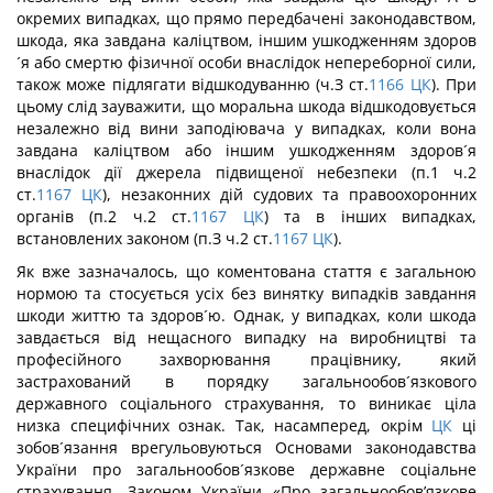
окремих випадках, що прямо передбачені законодавством,
шкода, яка завдана каліцтвом, іншим ушкодженням здоров
´я або смертю фізичної особи внаслідок непереборної сили,
також може підлягати відшкодуванню (ч.З ст.
1166
ЦК
). При
цьому слід зауважити, що моральна шкода відшкодовується
незалежно від вини заподіювача у випадках, коли вона
завдана каліцтвом або іншим ушкодженням здоров´я
внаслідок дії джерела підвищеної небезпеки (п.1 ч.2
ст.
1167
ЦК
), незаконних дій судових та правоохоронних
органів (п.2 ч.2 ст.
1167
ЦК
) та в інших випадках,
встановлених законом (п.З ч.2 ст.
1167
ЦК
).
Як вже зазначалось, що коментована стаття є загальною
нормою та стосується усіх без винятку випадків завдання
шкоди життю та здоров´ю. Однак, у випадках, коли шкода
завдається від нещасного випадку на виробництві та
професійного захворювання працівнику, який
застрахований в порядку загальнообов´язкового
державного соціального страхування, то виникає ціла
низка специфічних ознак. Так, насамперед, окрім
ЦК
ці
зобов´язання врегульовуються Основами законодавства
України про загальнообов´язкове державне соціальне
страхування, Законом України «Про загальнообов’язкове