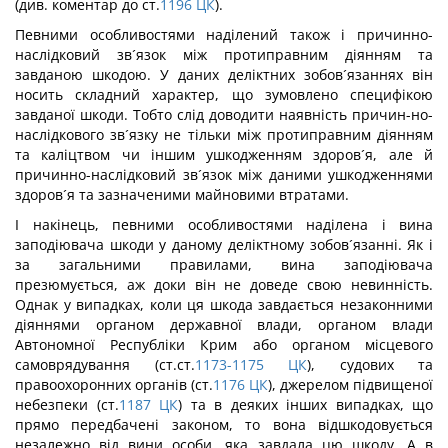
(див. коментар до ст.
1196
ЦК
).
Певними особливостями наділений також і причинно-
наслідковий зв´язок між протиправним діянням та
завданою шкодою. У даних деліктних зобов´язаннях він
носить складний характер, що зумовлено специфікою
завданої шкоди. Тобто слід доводити наявність причин-но-
наслідкового зв´язку не тільки між протиправним діянням
та каліцтвом чи іншим ушкодженням здоров´я, але й
причинно-наслідковий зв´язок між даними ушкодженнями
здоров´я та зазначеними майновими втратами.
І накінець, певними особливостями наділена і вина
заподіювача шкоди у даному деліктному зобов´язанні. Як і
за загальними правилами, вина заподіювача
презюмується, аж доки він не доведе свою невинність.
Однак у випадках, коли ця шкода завдається незаконними
діяннями органом державної влади, органом влади
Автономної Республіки Крим або органом місцевого
самоврядування (ст.ст.
1173-1175
ЦК
), судових та
правоохоронних органів (ст.
1176
ЦК
), джерелом підвищеної
небезпеки (ст.
1187
ЦК
) та в деяких інших випадках, що
прямо передбачені законом, то вона відшкодовується
незалежно від вини особи, яка завдала цю шкоду. А в