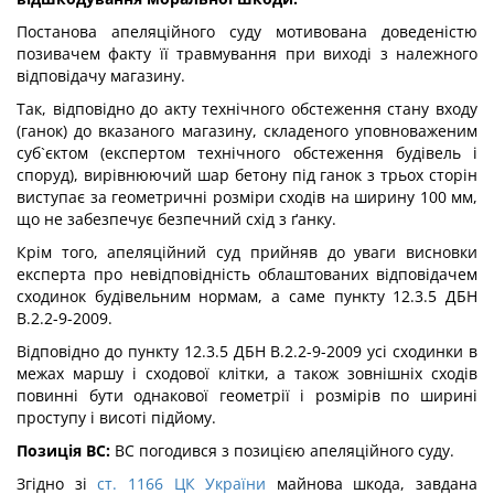
Постанова апеляційного суду мотивована доведеністю
позивачем факту її травмування при виході з належного
відповідачу магазину.
Так, відповідно до акту технічного обстеження стану входу
(ганок) до вказаного магазину, складеного уповноваженим
суб`єктом (експертом технічного обстеження будівель і
споруд), вирівнюючий шар бетону під ганок з трьох сторін
виступає за геометричні розміри сходів на ширину 100 мм,
що не забезпечує безпечний схід з ґанку.
Крім того, апеляційний суд прийняв до уваги висновки
експерта про невідповідність облаштованих відповідачем
сходинок будівельним нормам, а саме пункту 12.3.5 ДБН
В.2.2-9-2009.
Відповідно до пункту 12.3.5 ДБН В.2.2-9-2009 усі сходинки в
межах маршу і сходової клітки, а також зовнішніх сходів
повинні бути однакової геометрії і розмірів по ширині
проступу і висоті підйому.
Позиція ВС:
ВС погодився з позицією апеляційного суду.
Згідно зі
ст. 1166 ЦК України
майнова шкода, завдана