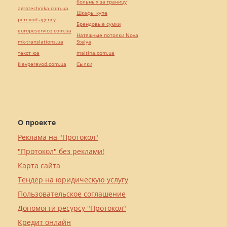
больных за границу
agrotechnika.com.ua
Шкафы купе
perevod.agency
Брендовые сумки
europeservice.com.ua
Натяжные потолки Nova
mk-translations.ua
Stelya
текст юа
maltina.com.ua
kievperevod.com.ua
Cылки
О проекте
Реклама на "Протокол"
"Протокол" без реклами!
Карта сайта
Тендер на юридическую услугу
Пользовательское соглашение
Допомогти ресурсу "Протокол"
Кредит онлайн