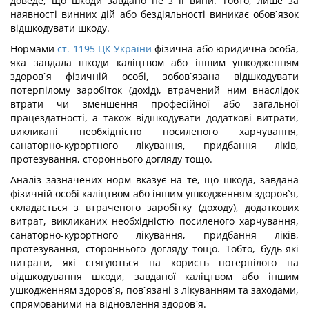
доведе, що шкоди завдано не з її вини. Тобто, лише за
наявності винних дій або бездіяльності виникає обов`язок
відшкодувати шкоду.
Нормами
ст. 1195 ЦК України
фізична або юридична особа,
яка завдала шкоди каліцтвом або іншим ушкодженням
здоров`я фізичній особі, зобов`язана відшкодувати
потерпілому заробіток (дохід), втрачений ним внаслідок
втрати чи зменшення професійної або загальної
працездатності, а також відшкодувати додаткові витрати,
викликані необхідністю посиленого харчування,
санаторно-курортного лікування, придбання ліків,
протезування, стороннього догляду тощо.
Аналіз зазначених норм вказує на те, що шкода, завдана
фізичній особі каліцтвом або іншим ушкодженням здоров`я,
складається з втраченого заробітку (доходу), додаткових
витрат, викликаних необхідністю посиленого харчування,
санаторно-курортного лікування, придбання ліків,
протезування, стороннього догляду тощо. Тобто, будь-які
витрати, які стягуються на користь потерпілого на
відшкодування шкоди, завданої каліцтвом або іншим
ушкодженням здоров`я, пов`язані з лікуванням та заходами,
спрямованими на відновлення здоров`я.