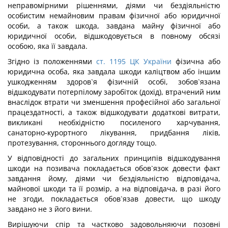
неправомірними рішеннями, діями чи бездіяльністю
особистим немайновим правам фізичної або юридичної
особи, а також шкода, завдана майну фізичної або
юридичної особи, відшкодовується в повному обсязі
особою, яка її завдала.
Згідно із положеннями
ст. 1195 ЦК України
фізична або
юридична особа, яка завдала шкоди каліцтвом або іншим
ушкодженням здоров`я фізичній особі, зобов`язана
відшкодувати потерпілому заробіток (дохід), втрачений ним
внаслідок втрати чи зменшення професійної або загальної
працездатності, а також відшкодувати додаткові витрати,
викликані необхідністю посиленого харчування,
санаторно-курортного лікування, придбання ліків,
протезування, стороннього догляду тощо.
У відповідності до загальних принципів відшкодування
шкоди на позивача покладається обов`язок довести факт
завдання йому, діями чи бездіяльністю відповідача,
майнової шкоди та її розмір, а на відповідача, в разі його
не згоди, покладається обов`язав довести, що шкоду
завдано не з його вини.
Вирішуючи спір та частково задовольняючи позовні