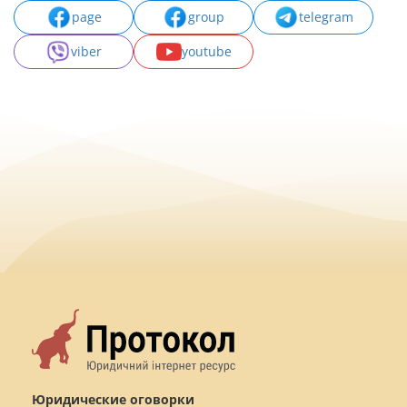
page
group
telegram
viber
youtube
Юридические оговорки