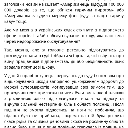
заголовки новин на кшталт «Американець відсудив 100 000
000 доларів за те, що обпікся гарячим пирогом» або
«Американка засудила мережу фаст-фуду за надто гарячу
каву» тощо.
Але чи можна в українських судах стягнути з підприємств
сфери торгівлі та/або обслуговування шкоду, яка нанесена
через недоброякісне обслуговування?
Так, можна, але ж головне ретельно підготуватись до
розгляду справи в суді і зібрати усі докази, які свідчать про
вину працівників підприємства, дії або бездіяльність, яких
завдала покупцеві шкоду.
У даній справі покупець звернулась до суду із позовом про
відшкодування шкоди заподіяної ушкодженням здоров’я до
мережі супермаркетів мотивувавши свої вимоги тим, що
проходячи повз прилавки на яких були виставлені пляшки
з рослинною олією підсковзнулась, впала на підлогу та
відчула сильний нестерпний біль в області поясниці. Після
падіння не змогла підвестись на ноги та побачила, що
підлога була не прибрана, зокрема на ній була розлита
якась рідка та слизька речовина схожа на рослинну олію та
видно було, що ця рідина повільно скапувала із полиць на