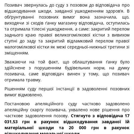
Позивач звернулась до суду з позовом до відповідача про
відшкодування шкоди, завданої ушкодженням здоров’я. В
обґрунтуванні позовних вимог вона зазначила, що,
виходячи зі сходів ґанку магазину відповідача, оступилась
та отримала тілесні ушкодження, а саме: закритий перелом
заднього краю правої великогомілкової кістки з вивихом
ступні до заду та закритий відламковий перелом правої
малогомілкової кістки як межі середньої-нижньої третини зі
зміщенням.
Зважаючи на той факт, що облаштування ґанку було
здійснене з порушенням будівельних норм, на думку
позивача, саме відповідач винен у тому, що позивач
отримала травму.
Рішенням суду першої інстанції в задоволенні позовних
вимог відмовлено.
Постановою апеляційного суду частково задоволено
апеляційну скаргу позивача, ухвалено нове рішення про
часткове задоволення позову.
Стягнуто з відповідача
17
031,53 грн в рахунок відшкодування завданої їй
матеріальної шкоди та 20 000 грн в рахунок
відшкодування моральної шкоди.