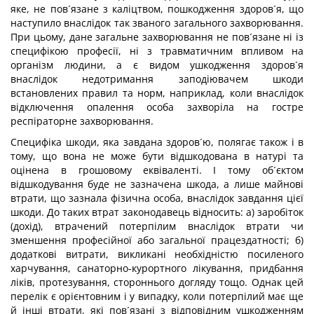
яке, не пов´язане з каліцтвом, пошкодження здоров´я, що
наступило внаслідок так званого загального захворювання.
При цьому, дане загальне захворювання не пов´язане ні із
специфікою професії, ні з травматичним впливом на
організм людини, а є видом ушкодження здоров´я
внаслідок недотримання заподіювачем шкоди
встановлених правил та норм, наприклад, коли внаслідок
відключення опалення особа захворіла на гостре
респіраторне захворювання.
Специфіка шкоди, яка завдана здоров´ю, полягає також і в
тому, що вона не може бути відшкодована в натурі та
оцінена в грошовому еквіваленті. І тому об´єктом
відшкодування буде не зазначена шкода, а лише майнові
втрати, що зазнала фізична особа, внаслідок завдання цієї
шкоди. До таких втрат законодавець відносить: а) заробіток
(дохід), втрачений потерпілим внаслідок втрати чи
зменшення професійної або загальної працездатності; б)
додаткові витрати, викликані необхідністю посиленого
харчування, санаторно-курортного лікування, придбання
ліків, протезування, стороннього догляду тощо. Однак цей
перелік є орієнтовним і у випадку, коли потерпілий має ще
й інші втрати, які пов´язані з відповідним ушкодженням