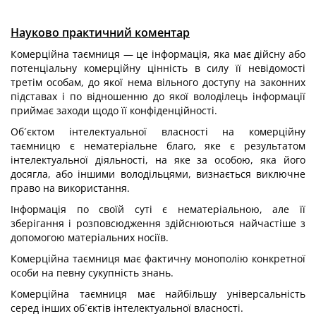
Науково практичний коментар
Комерційна таємниця — це інформація, яка має дійсну або
потенціальну комерційну цінність в силу її невідомості
третім особам, до якої нема вільного доступу на законних
підставах і по відношенню до якої володілець інформації
приймає заходи щодо її конфіденційності.
Об´єктом інтелектуальної власності на комерційну
таємницю є нематеріальне благо, яке є результатом
інтелектуальної діяльності, на яке за особою, яка його
досягла, або іншими володільцями, визнається виключне
право на використання.
Інформація по своїй суті є нематеріальною, але її
зберігання і розповсюдження здійснюються найчастіше з
допомогою матеріальних носіїв.
Комерційна таємниця має фактичну монополію конкретної
особи на певну сукупність знань.
Комерційна таємниця має найбільшу універсальність
серед інших об´єктів інтелектуальної власності.