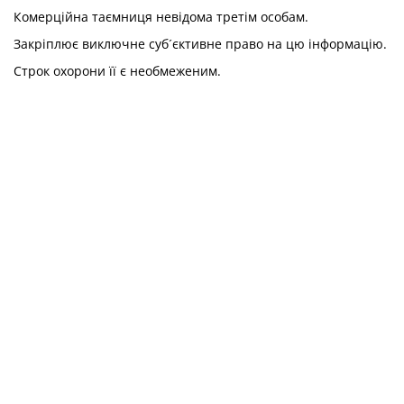
Комерційна таємниця невідома третім особам.
Закріплює виключне суб´єктивне право на цю інформацію.
Строк охорони її є необмеженим.