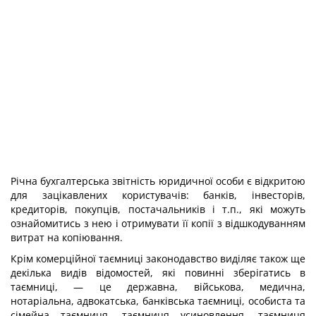
Річна бухгалтерська звітність юридичної особи є відкритою
для зацікавлених користувачів: банків, інвесторів,
кредиторів, покупців, постачальників і т.п., які можуть
ознайомитись з нею і отримувати її копії з відшкодуванням
витрат на копіювання.
Крім комерційної таємниці законодавство виділяє також ще
декілька видів відомостей, які повинні зберігатись в
таємниці, — це державна, військова, медична,
нотаріальна, адвокатська, банківська таємниці, особиста та
сімейна таємниця, таємниця усиновлення, таємниця