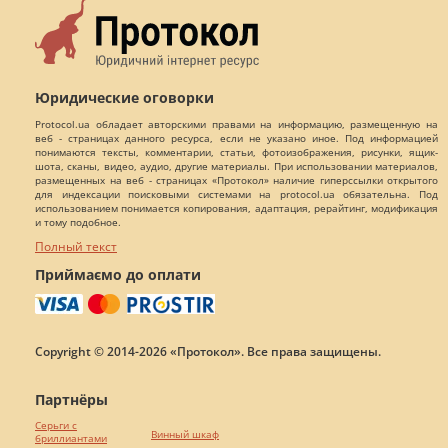
Юридические оговорки
Protocol.ua обладает авторскими правами на информацию, размещенную на
веб - страницах данного ресурса, если не указано иное. Под информацией
понимаются тексты, комментарии, статьи, фотоизображения, рисунки, ящик-
шота, сканы, видео, аудио, другие материалы. При использовании материалов,
размещенных на веб - страницах «Протокол» наличие гиперссылки открытого
для индексации поисковыми системами на protocol.ua обязательна. Под
использованием понимается копирования, адаптация, рерайтинг, модификация
и тому подобное.
Полный текст
Приймаємо до оплати
Copyright © 2014-2026 «Протокол». Все права защищены.
Партнёры
Серьги с
Винный шкаф
бриллиантами