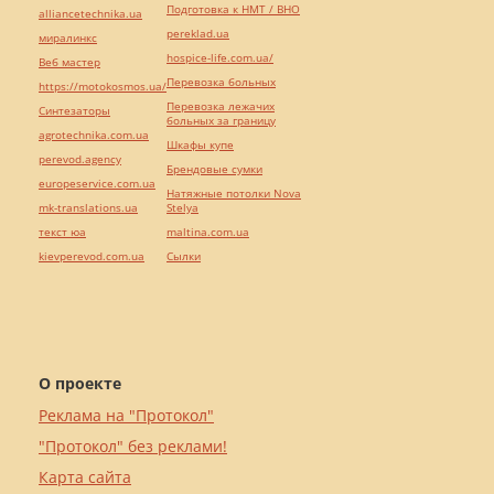
Подготовка к НМТ / ВНО
alliancetechnika.ua
pereklad.ua
миралинкс
hospice-life.com.ua/
Веб мастер
Перевозка больных
https://motokosmos.ua/
Перевозка лежачих
Синтезаторы
больных за границу
agrotechnika.com.ua
Шкафы купе
perevod.agency
Брендовые сумки
europeservice.com.ua
Натяжные потолки Nova
mk-translations.ua
Stelya
текст юа
maltina.com.ua
kievperevod.com.ua
Cылки
О проекте
Реклама на "Протокол"
"Протокол" без реклами!
Карта сайта