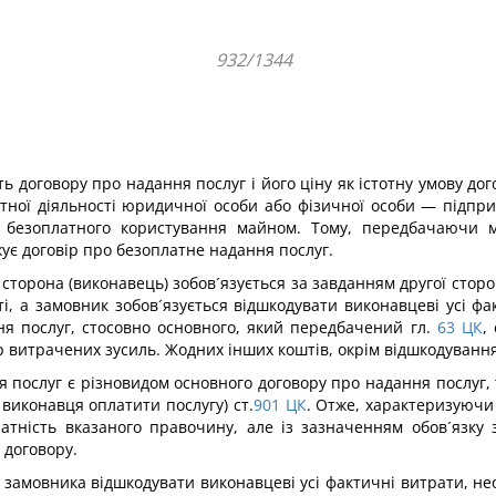
932/1344
ь договору про надання послуг і його ціну як істотну умову до
утної діяльності юридичної особи або фізичної особи — підп
ір безоплатного користування майном. Тому, передбачаючи
є договір про безоплатне надання послуг.
торона (виконавець) зобов´язується за завданням другої сторо
ті, а замовник зобов´язується відшкодувати виконавцеві усі ф
я послуг, стосовно основного, який передбачений гл.
63
ЦК
,
 витрачених зусиль. Жодних інших коштів, окрім відшкодуванн
ня послуг є різновидом основного договору про надання послуг
 виконавця оплатити послугу) ст.
901
ЦК
. Отже, характеризуючи 
латність вказаного правочину, але із зазначенням обов´язку 
 договору.
амовника відшкодувати виконавцеві усі фактичні витрати, нео