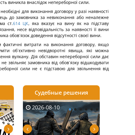
ість виникла внаслідок непереборної сили.
необхідні для виконання договору у разі наявності
авець до замовника за невиконання або неналежне
ма ст.
614
ЦК
, яка вказує на вину як на підставу
зання, несе відповідальність за наявності її вини
ика обов´язок доведення відсутності своєї вини.
 фактичні витрати на виконання договору, якщо
міти об´єктивно невідворотні явища, які можна
ження вулкану. Дія обставин непереборної сили дає
не звільняє замовника від обов´язку відшкодувати
реборної сили не є підставою для звільнення від
Судебные решения
2026-08-07
2026-08-07
2026-08-07
2026-08-10
2026-08-07
2026-08-04
2026-08-06
2026-08-0