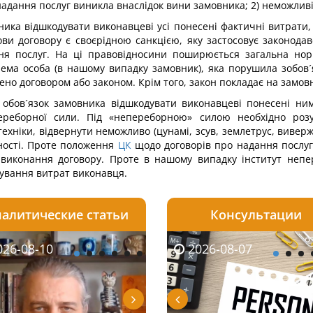
надання послуг виникла внаслідок вини замовника; 2) неможлив
ика відшкодувати виконавцеві усі понесені фактичні витрати, 
ови договору є своєрідною санкцією, яку застосовує законод
ня послуг. На ці правовідносини поширюється загальна нор
ема особа (в нашому випадку замовник), яка порушила зобов´я
ено договором або законом. Крім того, закон покладає на замовн
бов´язок замовника відшкодувати виконавцеві понесені ним
ереборної сили. Під «непереборною» силою необхідно розу
хніки, відвернути неможливо (цунамі, зсув, землетрус, вивер
ьності. Проте положення
ЦК
щодо договорів про надання послуг 
я виконання договору. Проте в нашому випадку інститут непе
дування витрат виконавця.
алитические статьи
Консультации
08-09
26-08-10
2026-08-05
2026-08-07
2026-08-08
2026-08-07
2026-08-02