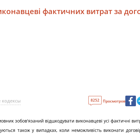
иконавцеві фактичних витрат за до
8252
 кодексы
Просмотров
овник зобов'язаний відшкодувати виконавцеві усі фактичні вит
овуються також у випадках, коли неможливість виконати догов