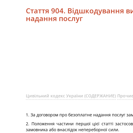
Стаття 904. Відшкодування в
надання послуг
Цивільний кодекс України (СОДЕРЖАНИЕ)
Прочие
1. За договором про безоплатне надання послуг зам
2. Положення частини першої цієї статті застос
замовника або внаслідок непереборної сили.