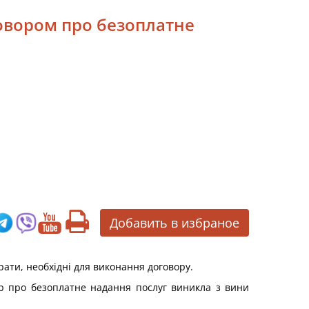
говором про безоплатне
Добавить в избраное
рати, необхідні для виконання договору.
ір про безоплатне надання послуг виникла з вини