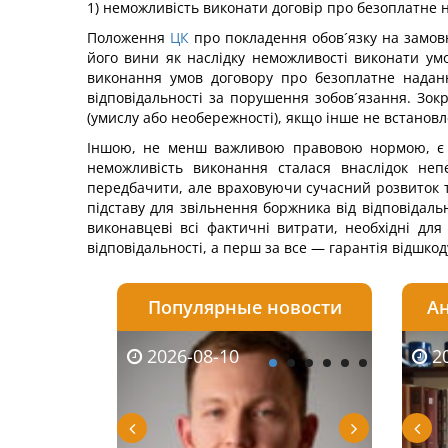
1) неможливість виконати договір про безоплатне 
Положення
ЦК
про покладення обов´язку на замовн
його вини як наслідку неможливості виконати ум
виконання умов договору про безоплатне надан
відповідальності за порушення зобов´язання. Зокр
(умислу або необережності), якщо інше не встановл
Іншою, не менш важливою правовою нормою, є о
неможливість виконання сталася внаслідок неп
передбачити, але враховуючи сучасний розвиток те
підставу для звільнення боржника від відповідал
виконавцеві всі фактичні витрати, необхідні дл
відповідальності, а перш за все — гарантія відшко
Популярные новости
Ан
2026-08-10
2026-08-03
2026-
20