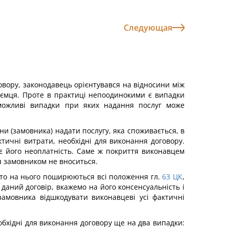
Следующая
говору, законодавець орієнтувався на відносини між
риємця. Проте в практиці непоодинокими є випадки
 можливі випадки при яких надання послуг може
ни (замовника) надати послугу, яка споживається, в
актичні витрати, необхідні для виконання договору.
 є його неоплатність. Саме ж покриття виконавцем
я замовником не вноситься.
, то на нього поширюються всі положення гл.
63
ЦК
,
даний договір, вкажемо на його консенсуальність і
замовника відшкодувати виконавцеві усі фактичні
бхідні для виконання договору ще на два випадки: