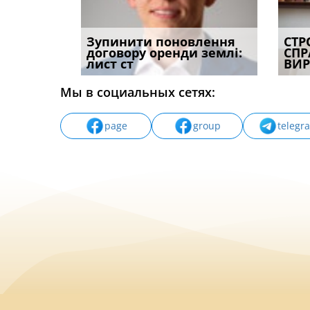
равила
Зупинити поновлення
Огляд практики ВС від
Пассив
СТР
 списання
договору оренди землі:
Ростислава Кравця, що
Днепро
СПР
лист ст
опублі
област
ВИР
Мы в социальных сетях:
page
group
telegr