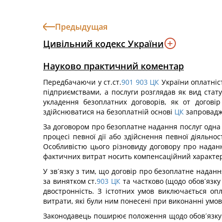
Предыдущая
Цивільний кодекс України
Науково практичний коментар
Передбачаючи у ст.ст.
901
903
ЦК
України оплатніст
підприємствами, а послуги розглядав як вид стат
укладення безоплатних договорів, як от догов
здійснюватися на безоплатній основі
ЦК
запроваджу
За договором про безоплатне надання послуг одна с
процесі певної дії або здійснення певної діяльнос
Особливістю цього різновиду договору про наданн
фактичних витрат носить компенсаційний характер
У зв´язку з тим, що договір про безоплатне надан
за винятком ст.
903
ЦК
та частково (щодо обов´язку
двостронність. З істотних умов виключається оп
витрати, які були ним понесені при виконанні умов
Законодавець поширює положення щодо обов´язку з