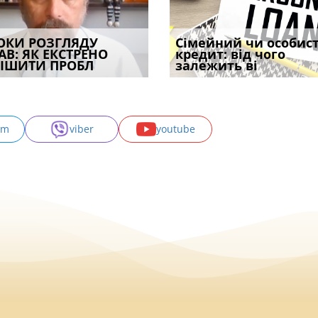
ность
ОКИ РОЗГЛЯДУ
Чи потрібна ФОП
Сума безпідставно
Місяць, який коштував
Сімейний чи особис
Особа, якій не по
петровской
АВ: ЯК ЕКСТРЕНО
печатка у 2026 році:
збережених коштів, що
агровиробникам
кредит: від чого
вилучені під час
ной государстве
ІШИТИ ПРОБЛ
правила засто
стягується
мільйони. Чи
залежить ві
г
am
viber
youtube