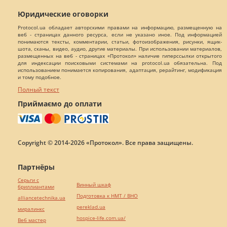
Юридические оговорки
Protocol.ua обладает авторскими правами на информацию, размещенную на
веб - страницах данного ресурса, если не указано иное. Под информацией
понимаются тексты, комментарии, статьи, фотоизображения, рисунки, ящик-
шота, сканы, видео, аудио, другие материалы. При использовании материалов,
размещенных на веб - страницах «Протокол» наличие гиперссылки открытого
для индексации поисковыми системами на protocol.ua обязательна. Под
использованием понимается копирования, адаптация, рерайтинг, модификация
и тому подобное.
Полный текст
Приймаємо до оплати
Copyright © 2014-2026 «Протокол». Все права защищены.
Партнёры
Серьги с
Винный шкаф
бриллиантами
Подготовка к НМТ / ВНО
alliancetechnika.ua
pereklad.ua
миралинкс
hospice-life.com.ua/
Веб мастер