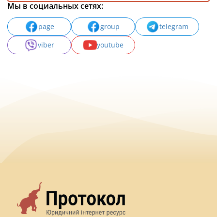
Мы в социальных сетях:
page
group
telegram
viber
youtube