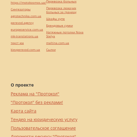
Перевозка больных
https://motokosmos.ua/
Перевозка лежачих
Синтезаторы
больных за границу
agrotechnika.com.ua
Шкафы купе
perevod.agency
Брендовые сумки
europeservice.com.ua
Натяжные потолки Nova
mk-translations.ua
Stelya
текст юа
maltina.com.ua
kievperevod.com.ua
Cылки
О проекте
Реклама на "Протокол"
"Протокол" без реклами!
Карта сайта
Тендер на юридическую услугу
Пользовательское соглашение
Допомогти ресурсу "Протокол"