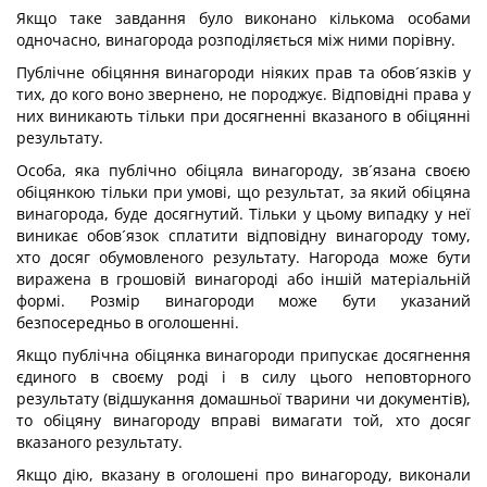
Якщо таке завдання було виконано кількома особами
одночасно, винагорода розподіляється між ними порівну.
Публічне обіцяння винагороди ніяких прав та обов´язків у
тих, до кого воно звернено, не породжує. Відповідні права у
них виникають тільки при досягненні вказаного в обіцянні
результату.
Особа, яка публічно обіцяла винагороду, зв´язана своєю
обіцянкою тільки при умові, що результат, за який обіцяна
винагорода, буде досягнутий. Тільки у цьому випадку у неї
виникає обов´язок сплатити відповідну винагороду тому,
хто досяг обумовленого результату. Нагорода може бути
виражена в грошовій винагороді або іншій матеріальній
формі. Розмір винагороди може бути указаний
безпосередньо в оголошенні.
Якщо публічна обіцянка винагороди припускає досягнення
єдиного в своєму роді і в силу цього неповторного
результату (відшукання домашньої тварини чи документів),
то обіцяну винагороду вправі вимагати той, хто досяг
вказаного результату.
Якщо дію, вказану в оголошені про винагороду, виконали