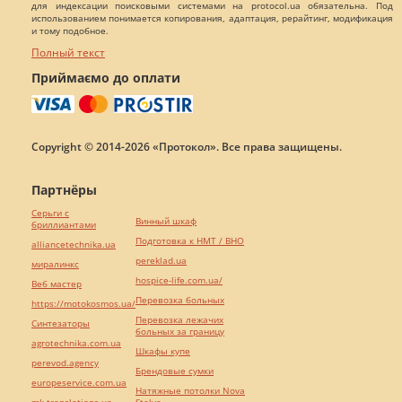
для индексации поисковыми системами на protocol.ua обязательна. Под
использованием понимается копирования, адаптация, рерайтинг, модификация
и тому подобное.
Полный текст
Приймаємо до оплати
Copyright © 2014-2026 «Протокол». Все права защищены.
Партнёры
Серьги с
Винный шкаф
бриллиантами
Подготовка к НМТ / ВНО
alliancetechnika.ua
pereklad.ua
миралинкс
hospice-life.com.ua/
Веб мастер
Перевозка больных
https://motokosmos.ua/
Перевозка лежачих
Синтезаторы
больных за границу
agrotechnika.com.ua
Шкафы купе
perevod.agency
Брендовые сумки
europeservice.com.ua
Натяжные потолки Nova