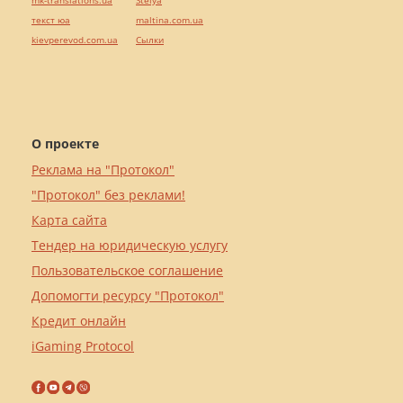
mk-translations.ua
Stelya
текст юа
maltina.com.ua
kievperevod.com.ua
Cылки
О проекте
Реклама на "Протокол"
"Протокол" без реклами!
Карта сайта
Тендер на юридическую услугу
Пользовательское соглашение
Допомогти ресурсу "Протокол"
Кредит онлайн
iGaming Protocol