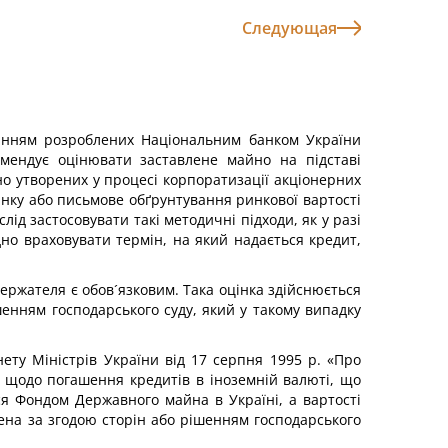
Следующая
ванням розроблених Національним банком України
мендує оцінювати заставлене майно на підставі
но утворених у процесі корпоратизації акціонерних
інку або письмове обґрунтування ринкової вартості
лід застосовувати такі методичні підходи, як у разі
дно враховувати термін, на який надається кредит,
держателя є обов´язковим. Така оцінка здійснюється
шенням господарського суду, який у такому випадку
ету Міністрів України від 17 серпня 1995 р. «Про
 щодо погашення кредитів в іноземній валюті, що
я Фондом Державного майна в Україні, а вартості
нена за згодою сторін або рішенням господарського