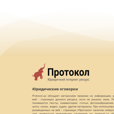
Юридические оговорки
Protocol.ua обладает авторскими правами на информацию,
веб - страницах данного ресурса, если не указано иное. 
понимаются тексты, комментарии, статьи, фотоизображения,
шота, сканы, видео, аудио, другие материалы. При использов
размещенных на веб - страницах «Протокол» наличие гиперс
для индексации поисковыми системами на protocol.ua об