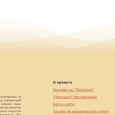
О проекте
Реклама на "Протокол"
"Протокол" без реклами!
 размещенную на
Под информацией
Карта сайта
 рисунки, ящик-
ании материалов,
Тендер на юридическую услугу
сылки открытого
язательна. Под