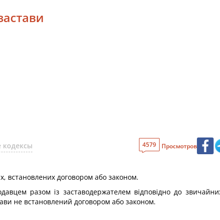
застави
4579
 кодексы
Просмотров
ах, встановлених договором або законом.
водавцем разом із заставодержателем відповідно до звичайн
тави не встановлений договором або законом.