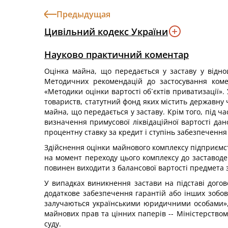
Предыдущая
Цивільний кодекс України
Науково практичний коментар
Оцінка майна, що передається у заставу у відн
Методичних рекомендацій до застосування ком
«Методики оцінки вартості об´єктів приватизації»
товариств, статутний фонд яких містить державну 
майна, що передається у заставу. Крім того, під ча
визначення примусової ліквідаційної вартості дан
процентну ставку за кредит і ступінь забезпечення
Здійснення оцінки майнового комплексу підприємств
на момент переходу цього комплексу до заставодер
повинен виходити з балансової вартості предмета 
У випадках виникнення застави на підставі догов
додаткове забезпечення гарантій або інших зобо
залучаються українськими юридичними особами», 
майнових прав та цінних паперів -- Міністерством
суду.