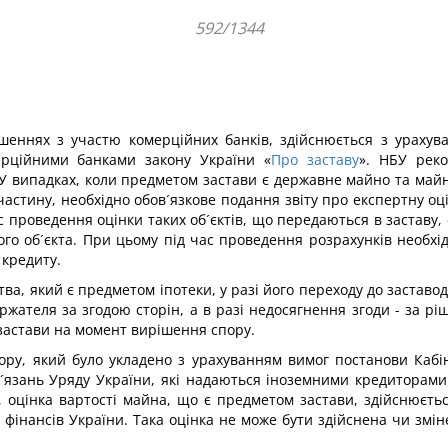
592/1344
ошеннях з участю комерційних банків, здійснюється з ураху
ерційними банками закону України «
Про заставу
». НБУ реко
. У випадках, коли предметом застави є державне майно та май
частину, необхідно обов´язкове подання звіту про експертну оц
с проведення оцінки таких об´єктів, що передаються в заставу, с
ого об´єкта. При цьому під час проведення розрахунків необхі
 кредиту.
а, який є предметом іпотеки, у разі його переходу до заставо
жателя за згодою сторін, а в разі недосягнення згоди - за рі
застави на момент вирішення спору.
ору, який було укладено з урахуванням вимог постанови Кабін
в´язань Уряду України, які надаються іноземними кредиторами
оцінка вартості майна, що є предметом застави, здійснюєтьс
 фінансів України. Така оцінка не може бути здійснена чи змі