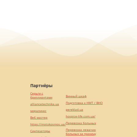
Партнёры
Серьги с
Винный шкаф
бриллиантами
Подготовка к НМТ / ВНО
alliancetechnika.ua
pereklad.ua
миралинкс
hospice-life.com.ua/
Веб мастер
Перевозка больных
https://motokosmos.ua/
Перевозка лежачих
Синтезаторы
больных за границу