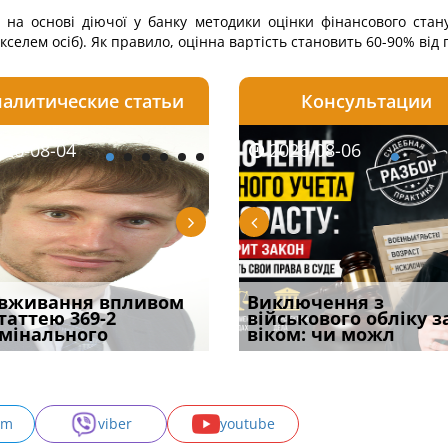
м на основі діючої у банку методики оцінки фінансового ста
екселем осіб). Як правило, оцінна вартість становить 60-90% від 
алитические статьи
Консультации
08-06
26-08-04
2026-08-05
2026-08-06
2026-08-04
2026-08-06
2026-07-30
уд встановив для
вживання впливом
Особливості захисту у
Документи, на яких не
Переоформлення
Виключення з
Восьмий ААС фак
одування шкоди
статтею 369-2
кримінальному
проставляється
відстрочки за іншою
військового обліку з
підтвердив, що 
с
мінального
провадженні: я
апостиль: пер
підставою: нов
віком: чи можл
може скас
am
viber
youtube