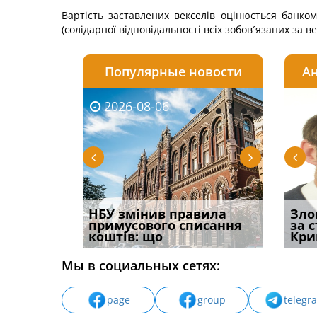
Вартість заставлених векселів оцінюється банко
(солідарної відповідальності всіх зобов´язаних за в
Популярные новости
Ан
2026-08-06
2026-08-03
2026-
20
і
НБУ змінив правила
Водії можуть отримати
Якщо с
Зло
способом
примусового списання
компенсацію за
відшк
за 
вих
коштів: що
незаконні дії
наявні
Кри
Мы в социальных сетях:
page
group
telegr