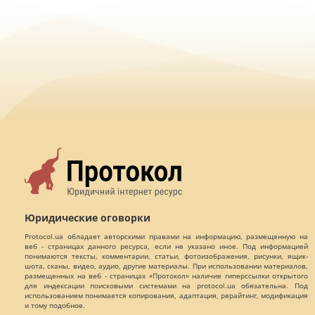
Юридические оговорки
Protocol.ua обладает авторскими правами на информацию, размещенную на
веб - страницах данного ресурса, если не указано иное. Под информацией
понимаются тексты, комментарии, статьи, фотоизображения, рисунки, ящик-
шота, сканы, видео, аудио, другие материалы. При использовании материалов,
размещенных на веб - страницах «Протокол» наличие гиперссылки открытого
для индексации поисковыми системами на protocol.ua обязательна. Под
использованием понимается копирования, адаптация, рерайтинг, модификация
и тому подобное.