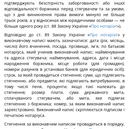
підтверджують безспірність заборгованості або іншої
відповідальності боржника перед стягувачем та за умови,
що з дня виникнення права вимоги минуло не більше
трьох років, а у відносинах між юридичними особами — не
більше одного року (ст. 88 Закону України «
Про нотаріат
»).
Відповідно до ст. 89 Закону України «
Про нотаріат
» у
виконавчому написі мають зазначатися: дата (рік, місяць,
число) його вчинення, посада, прізвище, ім´я, по батькові
нотаріуса, який учинив виконавчий напис; найменування
та адреса стягувача; найменування, адреса, дата і місце
народження боржника, місце роботи (для громадян),
номери рахунків в установах банків (для юридичних осіб);
строк, за який провадиться стягнення; суми, що підлягають
стягненню, або предмети, які підлягають витребуванню, в
тому числі пеня, проценти, якщо такі належать до
стягнення; розмір плати, сума державного мита,
сплачуваного стягувачем, або мита, яке підлягає
стягненню з боржника; номер, за яким виконавчий напис
зареєстровано. Виконавчий напис скріплюється підписом і
печаткою нотаріуса.
Стягнення за виконавчим написом провадиться в порядку,