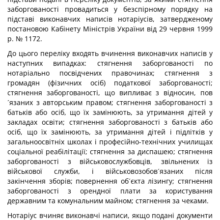
заборгованості провадиться у безспірному порядку на
підставі виконавчих написів нотаріусів, затвердженому
постановою Кабінету Міністрів України від 29 червня 1999
р. № 1172.
До цього переліку входять вчинення виконавчих написів у
наступних випадках: стягнення заборгованості по
нотаріально посвідчених правочинах; стягнення з
громадян (фізичних осіб) податкової заборгованості;
стягнення заборгованості, що випливає з відносин, пов
´язаних з авторським правом; стягнення заборгованості з
батьків або осіб, що їх замінюють, за утримання дітей у
закладах освіти; стягнення заборгованості з батьків або
осіб, що їх замінюють, за утримання дітей і підлітків у
загальноосвітніх школах і професійно-технічних училищах
соціальної реабілітації; стягнення за диспашею; стягнення
заборгованості з військовослужбовців, звільнених із
військової служби, і військовозобов´язаних після
закінчення зборів; повернення об´єкта лізингу; стягнення
заборгованості з орендної плати за користування
державним та комунальним майном; стягнення за чеками.
Нотаріус вчиняє виконавчі написи, якщо подані документи