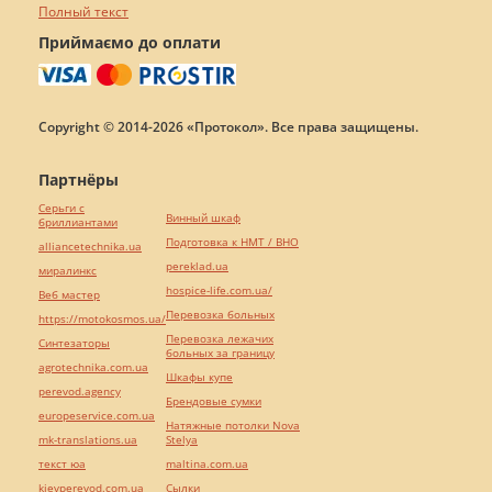
Полный текст
Приймаємо до оплати
Copyright © 2014-2026 «Протокол». Все права защищены.
Партнёры
Серьги с
Винный шкаф
бриллиантами
Подготовка к НМТ / ВНО
alliancetechnika.ua
pereklad.ua
миралинкс
hospice-life.com.ua/
Веб мастер
Перевозка больных
https://motokosmos.ua/
Перевозка лежачих
Синтезаторы
больных за границу
agrotechnika.com.ua
Шкафы купе
perevod.agency
Брендовые сумки
europeservice.com.ua
Натяжные потолки Nova
mk-translations.ua
Stelya
текст юа
maltina.com.ua
kievperevod.com.ua
Cылки