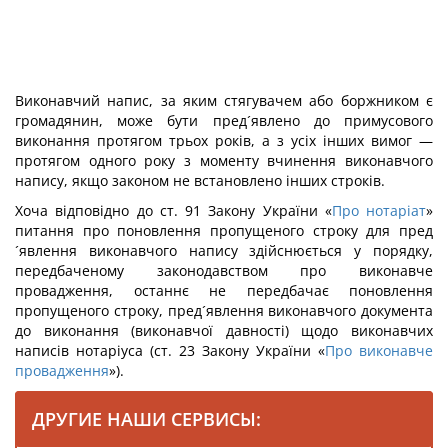
Виконавчий напис, за яким стягувачем або боржником є
громадянин, може бути пред´явлено до примусового
виконання протягом трьох років, а з усіх інших вимог —
протягом одного року з моменту вчинення виконавчого
напису, якщо законом не встановлено інших строків.
Хоча відповідно до ст. 91 Закону України «
Про нотаріат
»
питання про поновлення пропущеного строку для пред
´явлення виконавчого напису здійснюється у порядку,
передбаченому законодавством про виконавче
провадження, останнє не передбачає поновлення
пропущеного строку, пред´явлення виконавчого документа
до виконання (виконавчої давності) щодо виконавчих
написів нотаріуса (ст. 23 Закону України «
Про виконавче
провадження
»).
ДРУГИЕ НАШИ СЕРВИСЫ: