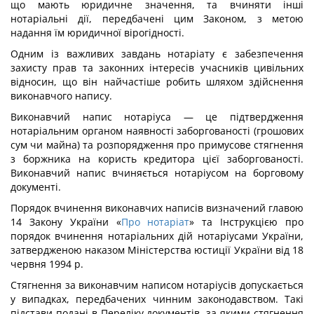
що мають юридичне значення, та вчиняти інші
нотаріальні дії, передбачені цим Законом, з метою
надання їм юридичної вірогідності.
Одним із важливих завдань нотаріату є забезпечення
захисту прав та законних інтересів учасників цивільних
відносин, що він найчастіше робить шляхом здійснення
виконавчого напису.
Виконавчий напис нотаріуса — це підтвердження
нотаріальним органом наявності заборгованості (грошових
сум чи майна) та розпорядження про примусове стягнення
з боржника на користь кредитора цієї заборгованості.
Виконавчий напис вчиняється нотаріусом на борговому
документі.
Порядок вчинення виконавчих написів визначений главою
14 Закону України «
Про нотаріат
» та Інструкцією про
порядок вчинення нотаріальних дій нотаріусами України,
затвердженою наказом Міністерства юстиції України від 18
червня 1994 р.
Стягнення за виконавчим написом нотаріусів допускається
у випадках, передбачених чинним законодавством. Такі
підстави подані в Переліку документів, за якими стягнення