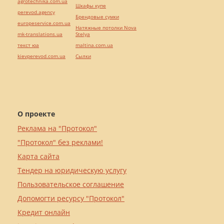
agrotechnika.com.ua
Шкафы купе
perevod.agency
Брендовые сумки
europeservice.com.ua
Натяжные потолки Nova
mk-translations.ua
Stelya
текст юа
maltina.com.ua
kievperevod.com.ua
Cылки
О проекте
Реклама на "Протокол"
"Протокол" без реклами!
Карта сайта
Тендер на юридическую услугу
Пользовательское соглашение
Допомогти ресурсу "Протокол"
Кредит онлайн