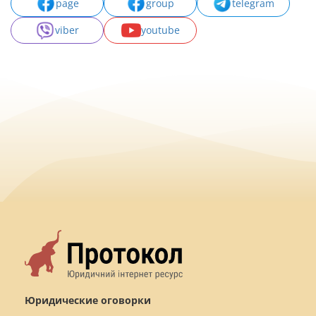
page
group
telegram
viber
youtube
Юридические оговорки