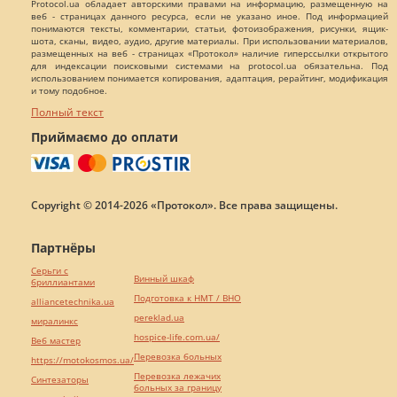
Protocol.ua обладает авторскими правами на информацию, размещенную на
веб - страницах данного ресурса, если не указано иное. Под информацией
понимаются тексты, комментарии, статьи, фотоизображения, рисунки, ящик-
шота, сканы, видео, аудио, другие материалы. При использовании материалов,
размещенных на веб - страницах «Протокол» наличие гиперссылки открытого
для индексации поисковыми системами на protocol.ua обязательна. Под
использованием понимается копирования, адаптация, рерайтинг, модификация
и тому подобное.
Полный текст
Приймаємо до оплати
Copyright © 2014-2026 «Протокол». Все права защищены.
Партнёры
Серьги с
Винный шкаф
бриллиантами
Подготовка к НМТ / ВНО
alliancetechnika.ua
pereklad.ua
миралинкс
hospice-life.com.ua/
Веб мастер
Перевозка больных
https://motokosmos.ua/
Перевозка лежачих
Синтезаторы
больных за границу