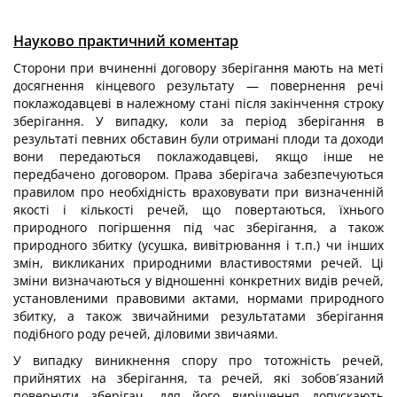
Науково практичний коментар
Сторони при вчиненні договору зберігання мають на меті
досягнення кінцевого результату — повернення речі
поклажодавцеві в належному стані після закінчення строку
зберігання. У випадку, коли за період зберігання в
результаті певних обставин були отримані плоди та доходи
вони передаються поклажодавцеві, якщо інше не
передбачено договором. Права зберігача забезпечуються
правилом про необхідність враховувати при визначенній
якості і кількості речей, що повертаються, їхнього
природного погіршення під час зберігання, а також
природного збитку (усушка, вивітрювання і т.п.) чи інших
змін, викликаних природними властивостями речей. Ці
зміни визначаються у відношенні конкретних видів речей,
установленими правовими актами, нормами природного
збитку, а також звичайними результатами зберігання
подібного роду речей, діловими звичаями.
У випадку виникнення спору про тотожність речей,
прийнятих на зберігання, та речей, які зобов´язаний
повернути зберігач, для його вирішення допускають