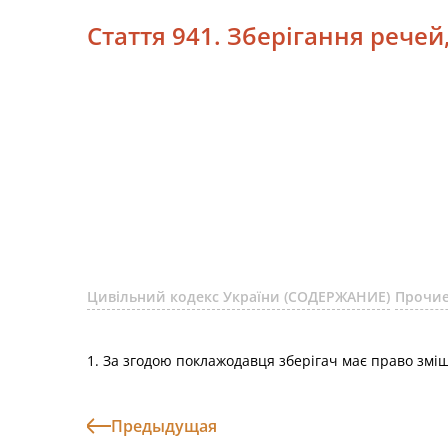
Стаття 941. Зберігання рече
Цивільний кодекс України (СОДЕРЖАНИЕ)
Прочие
1. За згодою поклажодавця зберігач має право зміша
Предыдущая