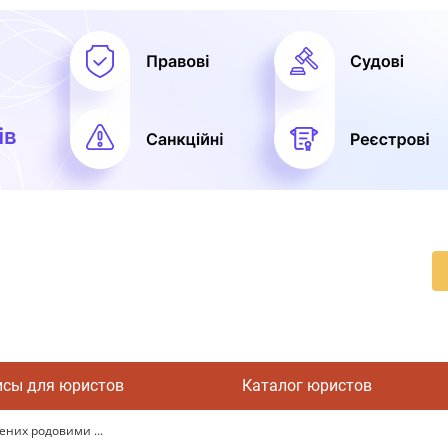
исы для юристов
Каталог юристов
ених родовими ...