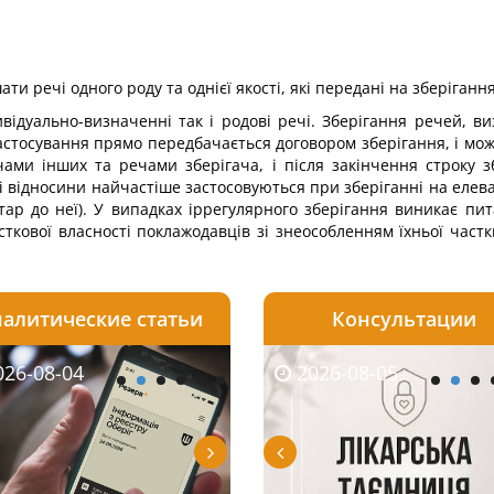
ти речі одного роду та однієї якості, які передані на зберігання
ивідуально-визначенні так і родові речі. Зберігання речей,
астосування прямо передбачається договором зберігання, і мож
ами інших та речами зберігача, і після закінчення строку 
акі відносини найчастіше застосовуються при зберіганні на еле
нтар до неї). У випадках іррегулярного зберігання виникає пи
сткової власності поклажодавців зі знеособленням їхньої час
алитические статьи
Консультации
08-05
26-08-04
2026-08-05
2026-07-30
2026-08-04
2026-08-03
2026-08-05
2026-08-05