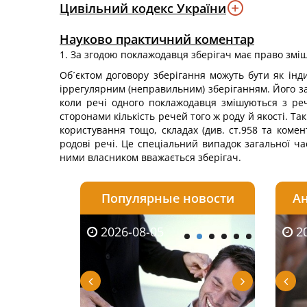
Цивільний кодекс України
Науково практичний коментар
1. За згодою поклажодавця зберігач має право зміша
Об´єктом договору зберігання можуть бути як інд
іррегулярним (неправильним) зберіганням. Його з
коли речі одного поклажодавця змішуються з реч
сторонами кількість речей того ж роду й якості. Т
користування тощо, складах (див. ст.958 та коме
родові речі. Це спеціальний випадок загальної ча
ними власником вважається зберігач.
Популярные новости
Ан
03
2026-08-05
2026-08-04
2026-07-23
2026-
20