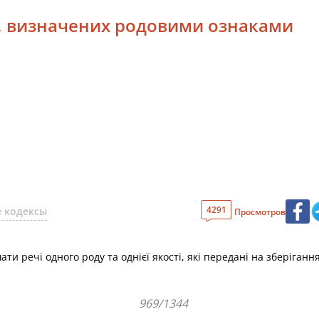
й, визначених родовими ознаками
4291
 кодексы
Просмотров
ти речі одного роду та однієї якості, які передані на зберігання
969/1344