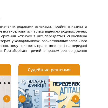
.
 визначених родовими ознаками, прийнято називати
е встановлюватися тільки відносно родових речей,
зберігання кожному з них передається обумовлена
ваторах, у холодильниках, овочесховищах загального
тання, кому належить право власності на передані
тки. При зберіганні речей із правом розпорядження
Судебные решения
2026-08-04
2026-08-03
2026-08-05
2026-08-04
2026-08-04
2026-08-03
2026-07-27
2026-08-0