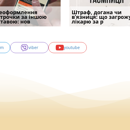
к помер, але
еоформлення
Чи потрібна ФОП
При зарахуванні в строк
Використання імені та
Огляд практики ВС від
Штраф, догана чи
Якщо особа не на
 залишилася: як
строчки за іншою
печатка у 2026 році:
покарання днів
фото підозрюваного до
Ростислава Кравця, що
в’язниця: що загрож
права власності н
«на
ставою: нов
правила засто
тримання пі
вироку
опублі
лікарю за р
вказане ма
am
viber
youtube