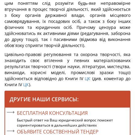
цим поняттям слід розуміти будь-яке неправомірне
втручання в процес творчої діяльності, який здійснюється
з боку органів державної влади, органів місцевого
самоврядування, їх посадових осіб, а також з боку інших
фізичних та юридичних осіб. Причому цензура може
здійснюватись як активними діями (редагування, заборона
до друку тощо), так і пасивними (відмова від виконання
обов´язку сприяти творчій діяльності).
Цивільно-правові регулювання та охорона творчості, яка
знаходить своє втілення у певних матеріалізованих
результатах творчості (твори науки, літератури, мистецтва,
винаходи, корисні моделі, промислові зразки тощо)
здійснюється відповідно до Книги IV
ЦК
(див. коментар до
Книги IV
ЦК
).
ДРУГИЕ НАШИ СЕРВИСЫ:
БЕСПЛАТНАЯ КОНСУЛЬТАЦИЯ
Быстрый ответ на Ваш юридический вопрос поможет
сориентироваться в дальнейших действиях
ОБЪЯВИТЕ СОБСТВЕННЫЙ ТЕНДЕР