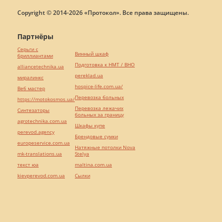
Copyright © 2014-2026 «Протокол». Все права защищены.
Партнёры
Серьги с
Винный шкаф
бриллиантами
Подготовка к НМТ / ВНО
alliancetechnika.ua
pereklad.ua
миралинкс
hospice-life.com.ua/
Веб мастер
Перевозка больных
https://motokosmos.ua/
Перевозка лежачих
Синтезаторы
больных за границу
agrotechnika.com.ua
Шкафы купе
perevod.agency
Брендовые сумки
europeservice.com.ua
Натяжные потолки Nova
mk-translations.ua
Stelya
текст юа
maltina.com.ua
kievperevod.com.ua
Cылки