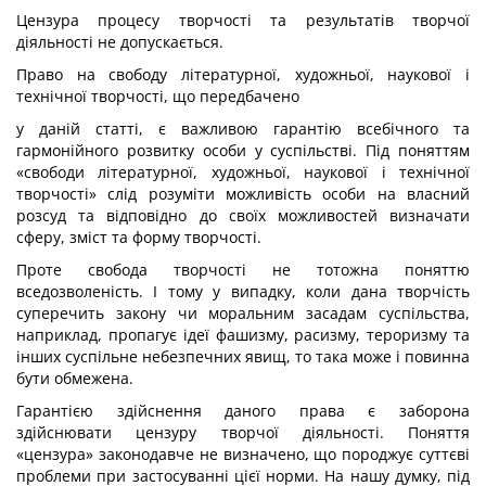
Цензура процесу творчості та результатів творчої
діяльності не допускається.
Право на свободу літературної, художньої, наукової і
технічної творчості, що передбачено
у даній статті, є важливою гарантію всебічного та
гармонійного розвитку особи у суспільстві. Під поняттям
«свободи літературної, художньої, наукової і технічної
творчості» слід розуміти можливість особи на власний
розсуд та відповідно до своїх можливостей визначати
сферу, зміст та форму творчості.
Проте свобода творчості не тотожна поняттю
вседозволеність. І тому у випадку, коли дана творчість
суперечить закону чи моральним засадам суспільства,
наприклад, пропагує ідеї фашизму, расизму, тероризму та
інших суспільне небезпечних явищ, то така може і повинна
бути обмежена.
Гарантією здійснення даного права є заборона
здійснювати цензуру творчої діяльності. Поняття
«цензура» законодавче не визначено, що породжує суттєві
проблеми при застосуванні цієї норми. На нашу думку, під