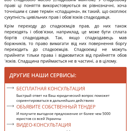
праві ці поняття використовуються як рівнозначні, хоча
точнішим є саме термін «спадщина», як такий, що охоплює
сукупність цивільних прав і обов´язків спадкодавця.
Крім переходу до спадкоємців прав, до них також
переходять і обов´язки, наприклад, це може бути сплата
боргів спадкодавця. Так, якщо спадкодавець мав
боржників, то право вимагати від них повернення боргу
переходить до спадкоємців. Спадкоємці не можуть
прийняти тільки права і відмовитися від прийняття обов
´язків. Спадщина приймається не в частині, а в цілому.
ДРУГИЕ НАШИ СЕРВИСЫ:
БЕСПЛАТНАЯ КОНСУЛЬТАЦИЯ
Быстрый ответ на Ваш юридический вопрос поможет
сориентироваться в дальнейших действиях
ОБЪЯВИТЕ СОБСТВЕННЫЙ ТЕНДЕР
И получите выгодное предложение от более чем 5000
юристов со всей Украины
ВИДЕО-КОНСУЛЬТАЦИЯ