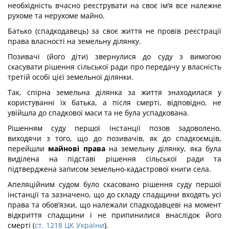
необхідність вчасно реєструвати на своє ім’я все належне
рухоме та нерухоме майно.
Батько (спадкодавець) за своє життя не провів реєстрації
права власності на земельну ділянку.
Позивачі (його діти) звернулися до суду з вимогою
скасувати рішення сільської ради про передачу у власність
третій особі цієї земельної ділянки.
Так, спірна земельна ділянка за життя знаходилася у
користуванні їх батька, а після смерті, відповідно, не
увійшла до спадкової маси та не була успадкована.
Рішенням суду першої інстанції позов задоволено,
виходячи з того, що до позивачів, як до спадкоємців,
перейшли
майнові права
на земельну ділянку, яка була
виділена на підставі рішення сільської ради та
підтверджена записом земельно-кадастрової книги села.
Апеляційним судом було скасовано рішення суду першої
інстанції та зазначено, що до складу спадщини входять усі
права та обов’язки, що належали спадкодавцеві на момент
відкриття спадщини і не припинилися внаслідок його
смерті (
ст. 1218 ЦК України
).