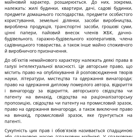
майновий характер, розширюється. До них, зокрема,
належать: жилі будинки, квартири, дачі, садові будинки,
предмети домашнього господарства, предмети особистого
користування, земельні ділянки, засоби виробництва,
вироблена продукція, транспортні засоби, грошові суми,
цінні папери, пайовий внесок членів ЖБК, дачно-
будівельного, гаражно-будівельного кооперативів, члена
садівницького товариства, а також інше майно споживчого
й виробничого призначення.
До об´єктів немайнового характеру належать деякі права в
галузі інтелектуальної власності. Це авторське право, що
містить право на опублікування й розповсюдження творів
науки, літератури, мистецтва та одержання винагороди;
право на одержання диплому померлого автора, відкриття
і винагороду за відкриття, авторського свідоцтва чи
патенту на винахід, свідоцтва на раціоналізаторську
пропозицію, свідоцтва чи патенту на промисловий зразок,
право на одержання винагороди, а також виключне право
на винахід, промисловий зразок, яке ґрунтується на
патенті.
Сукупність цих прав і обов´язків називається спадщиною
або спадковою масою (спадковим майном). У спадковому