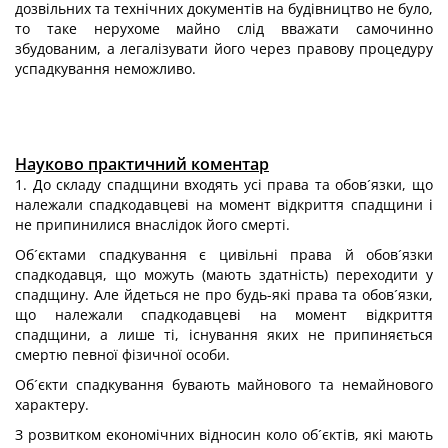
дозвільних та технічних документів на будівництво не було,
то таке нерухоме майно слід вважати самочинно
збудованим, а легалізувати його через правову процедуру
успадкування неможливо.
Науково практичний коментар
1. До складу спадщини входять усі права та обов´язки, що
належали спадкодавцеві на момент відкриття спадщини і
не припинилися внаслідок його смерті.
Об´єктами спадкування є цивільні права й обов´язки
спадкодавця, що можуть (мають здатність) переходити у
спадщину. Але йдеться не про будь-які права та обов´язки,
що належали спадкодавцеві на момент відкриття
спадщини, а лише ті, існування яких не припиняється
смертю певної фізичної особи.
Об´єкти спадкування бувають майнового та немайнового
характеру.
З розвитком економічних відносин коло об´єктів, які мають