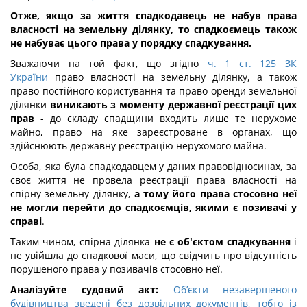
Отже, якщо за життя спадкодавець не набув права
власності на земельну ділянку, то спадкоємець також
не набуває цього права у порядку спадкування.
Зважаючи на той факт, що згідно
ч. 1 ст. 125 ЗК
України
право власності на земельну ділянку, а також
право постійного користування та право оренди земельної
ділянки
виникають з моменту державної реєстрації цих
прав
- до складу спадщини входить лише те нерухоме
майно, право на яке зареєстроване в органах, що
здійснюють державну реєстрацію нерухомого майна.
Особа, яка була спадкодавцем у даних правовідносинах, за
своє життя не провела реєстрації права власності на
спірну земельну ділянку,
а тому його права стосовно неї
не могли перейти до спадкоємців, якими є позивачі у
справі
.
Таким чином, спірна ділянка
не є об'єктом спадкування
і
не увійшла до спадкової маси, що свідчить про відсутність
порушеного права у позивачів стосовно неї.
Аналізуйте судовий акт:
Об’єкти незавершеного
будівництва зведені без дозвільних документів, тобто із