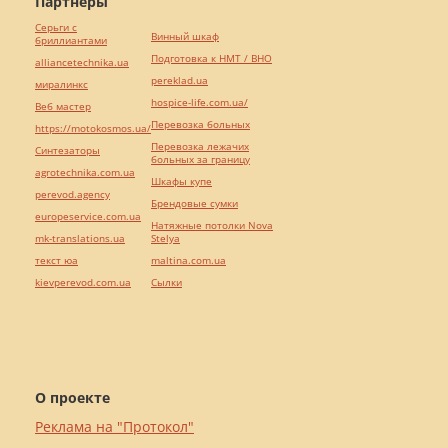
Партнёры
Серьги с
Винный шкаф
бриллиантами
Подготовка к НМТ / ВНО
alliancetechnika.ua
pereklad.ua
миралинкс
hospice-life.com.ua/
Веб мастер
Перевозка больных
https://motokosmos.ua/
Перевозка лежачих
Синтезаторы
больных за границу
agrotechnika.com.ua
Шкафы купе
perevod.agency
Брендовые сумки
europeservice.com.ua
Натяжные потолки Nova
mk-translations.ua
Stelya
текст юа
maltina.com.ua
kievperevod.com.ua
Cылки
О проекте
Реклама на "Протокол"