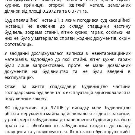
курник, криниця), огорожі (світлий метал), земельних
ділянок від площі 0,2972 га та 0,3771 га.
Суд апеляційної інстанції, з яким погодився суд касаційної
інстанції не включив до складу спадщини частину
будівель, зокрема стайні, літню кухню, гараж, оскільки на
них не було у матеріалах справи жодних документів, окрім
фототаблиць.
У засіданні досліджувалася виписка з інвентаризаційних
матеріалів, відповідно до якої стайні, літня кухня, гараж
були лише запроектовані, проте не мали дозвільних
документів на будівництво та не були введені в
експлуатацію.
Отже, за життя спадкодавця будівництво частини
господарських будівель та їх експлуатація здійснювалися із
порушенням закону.
ВС підкреслив, що ЛИШЕ у випадку коли будівництво
об`єкта нерухомого майна здійснювалося згідно із законом,
у разі смерті забудовника до завершення будівництва, його
права та і обов’язки як забудовника входять до складу
спадщини та успадковуються. Якщо закон був порушений і