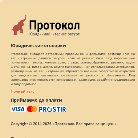
Юридические оговорки
Protocol.ua обладает авторскими правами на информацию, размещенную на
веб - страницах данного ресурса, если не указано иное. Под информацией
понимаются тексты, комментарии, статьи, фотоизображения, рисунки, ящик-
шота, сканы, видео, аудио, другие материалы. При использовании материалов,
размещенных на веб - страницах «Протокол» наличие гиперссылки открытого
для индексации поисковыми системами на protocol.ua обязательна. Под
использованием понимается копирования, адаптация, рерайтинг, модификация
и тому подобное.
Полный текст
Приймаємо до оплати
Copyright © 2014-2026 «Протокол». Все права защищены.