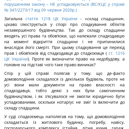
порушенням закону – НЕ успадковуються (ВС/КЦС у справі
№ 347/2273/17 від 09 червня 2020р.)
Загальна
стаття 1218 ЦК України
- «
склад спадщини
»,
цікаво ілюструється у спорі про спадкування об’єктів
незавершеного будівництва. Так до складу спадщини
входять усі права та обов’язки, що належали спадкодавцю
на момент відкриття спадщини і не припинилися
внаслідок його смерті. При цьому спадкування це перехід
прав і обов’язків від спадкодавця до спадкоємця (
ст. 1216
ЦК України
). Проте як визначити право на недобудову, а
головне на підставі чого таке право виникає?
Спір у цій справі полягав у тому, що де-факто
домоволодіння складалося із декількох будівель, проте не
усі вони мали документи на право власності на
спадкодавця, тобто деякі з них були самочинним
будівництвом, і як з’ясувалося не змогли юридично бути
успадкованими, оскільки нотаріус не зміг їх включити до
складу спадщини.
У суді спадкоємець наполягав на тому, що домоволодіння
складається із житлового будинку, погребу, навісу,
господарського комплексу (стайня, літня кухня, гараж,