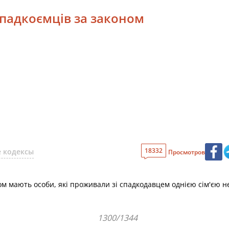
спадкоємців за законом
18332
 кодексы
Просмотров
ом мають особи, які проживали зі спадкодавцем однією сім'єю н
1300/1344