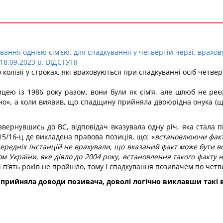
ання однією сім’єю, для спадкування у четвертій черзі, врахов
 18.09.2023 р. ВІДСТУП)
олізії у строках, які враховуються при спадкуванні осіб четверто
ицею із 1986 року разом, вони були як сім‘я, але шлюб не ре
», а коли виявив, що спадщину прийняла двоюрідна онука (що б
 звернувшись до ВС, відповідач вказувала одну річ, яка стала
15/16-ц де викладена правова позиція, що: «
встановлюючи факт
попередніх інстанцій не врахували, що вказаний факт може бути
вом України, яке діяло до 2004 року, встановлення такого факту
 п’ять років не пройшло, тому і спадкування позивачем по четве
ки прийняла доводи позивача, доволі логічно виклавши такі 