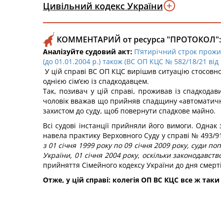
Цивільний кодекс України
КОММЕНТАРИЙ от ресурса "ПРОТОКОЛ":
Аналізуйте судовий акт:
П’ятирічний строк прожив
(до 01.01.2004 р.) також (ВС ОП КЦС № 582/18/21 від
У цій справі ВС ОП КЦС вирішив ситуацію стосовно к
однією сім‘єю із спадкодавцем.
Так, позивач у цій справі, проживав із спадкодав
чоловік вважав що прийняв спадщину «автоматично
захистом до суду, щоб повернути спадкове майно.
Всі судові інстанції прийняли його вимоги. Однак
навела практику Верховного Суду у справі № 493/9
з 01 січня 1999 року по 09 січня 2009 року, суди 
України, 01 січня 2004 року, оскільки законодавст
прийняття Сімейного кодексу України до дня смерті
Отже, у цій справі: колегія ОП ВС КЦС все ж та