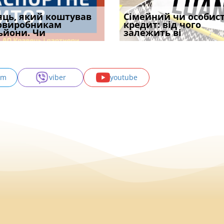
уд встановив для
яць, який коштував
Чи потрібна ФОП
Документи, на яких не
Огляд практики ВС від
Сімейний чи особис
Восьмий ААС фак
одування шкоди
овиробникам
печатка у 2026 році:
проставляється
Ростислава Кравця, що
кредит: від чого
підтвердив, що 
с
ьйони. Чи
правила засто
апостиль: пер
опублі
залежить ві
може скас
am
viber
youtube