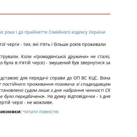
ує роки і до прийняття Сімейного кодексу України
ї черги - тих, які п‘ять і більше років проживали
єстрували. Коли «громадянської дружини» не стало,
ула в п‘ятій черзі) - змушений був звернутися за
 підставою для передачі справи до ОП ВС КЦС. Вона
 постійного проживання позивача зі спадкодавцем
 встановлено судом лише з дня набрання чинності СК
 не було передбачено
». На думку відповідачки - з дня
ртій черзі - не можливе.
висновки:
Читати повністю