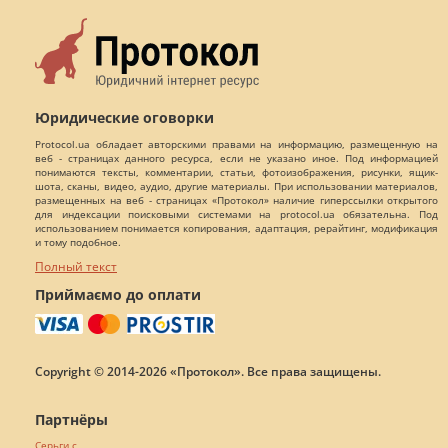
Юридические оговорки
Protocol.ua обладает авторскими правами на информацию, размещенную на
веб - страницах данного ресурса, если не указано иное. Под информацией
понимаются тексты, комментарии, статьи, фотоизображения, рисунки, ящик-
шота, сканы, видео, аудио, другие материалы. При использовании материалов,
размещенных на веб - страницах «Протокол» наличие гиперссылки открытого
для индексации поисковыми системами на protocol.ua обязательна. Под
использованием понимается копирования, адаптация, рерайтинг, модификация
и тому подобное.
Полный текст
Приймаємо до оплати
Copyright © 2014-2026 «Протокол». Все права защищены.
Партнёры
Серьги с