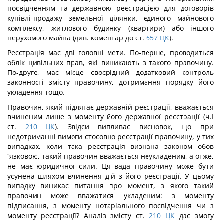
посвідченням та державною реєстрацією для договорів
купівлі-продажу земельної ділянки, єдиного майнового
комплексу, житлового будинку (квартири) або іншого
нерухомого майна (див. коментар до ст.
657
ЦК
).
Реєстрація має дві головні мети. По-перше, проводиться
облік цивільних прав, які виникають з такого правочину.
По-друге, має місце своєрідний додатковий контроль
законності змісту правочину, дотримання порядку його
укладення тощо.
Правочин, який підлягає державній реєстрації, вважається
вчиненим лише з моменту його державної реєстрації (ч.І
ст.
210
ЦК
). Звідси випливає висновок, що при
недотриманні вимоги стосовно реєстрації правочину, у тих
випадках, коли така реєстрація визнана законом обов
´язковою, такий правочин вважається неукладеним, а отже,
не має юридичної сили. Ця вада правочину може бути
усунена шляхом вчинення дій з його реєстрації. У цьому
випадку виникає питання про момент, з якого такий
правочин може вважатися укладеним: з моменту
підписання, з моменту нотаріального посвідчення чи з
моменту реєстрації? Аналіз змісту ст.
210
ЦК
дає змогу