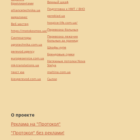
Винный шкаф
бриллиантами
Подготовка к НМТ / ВНО
alliancetechnika.ua
pereklad.ua
миралинкс
hospice-life.com.ua/
Веб мастер
Перевозка больных
https://motokosmos.ua/
Перевозка лежачих
Синтезаторы
больных за границу
agrotechnika.com.ua
Шкафы купе
perevod.agency
Брендовые сумки
europeservice.com.ua
Натяжные потолки Nova
mk-translations.ua
Stelya
текст юа
maltina.com.ua
kievperevod.com.ua
Cылки
О проекте
Реклама на "Протокол"
"Протокол" без реклами!