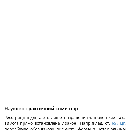
Науково практичний коментар
Реєстрації підлягають лише ті правочини, щодо яких така
вимога прямо встановлена у законі. Наприклад, ст.
657
ЦК
передбачає обов´язкову письмову форму з нотаріальним