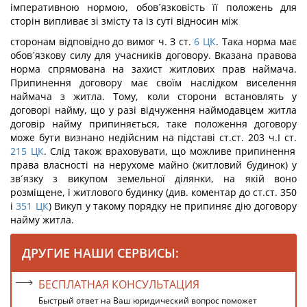
імперативною нормою, обов´язковість її положень для
сторін випливає зі змісту та із суті відносин між
сторонам відповідно до вимог ч. З ст.
6
ЦК
. Така норма має
обов´язкову силу для учасників договору. Вказана правова
норма спрямована на захист житлових прав наймача.
Припинення договору має своїм наслідком виселення
наймача з житла. Тому, коли сторони встановлять у
договорі найму, що у разі відчуження наймодавцем житла
договір найму припиняється, таке положення договору
може бути визнано недійсним на підставі ст.ст. 203 ч.І ст.
215
ЦК
. Слід також враховувати, що можливе припинення
права власності на нерухоме майно (житловий будинок) у
зв´язку з викупом земельної ділянки, на якій воно
розміщене, і житлового будинку (див. коментар до ст.ст. 350
і
351
ЦК
) Викуп у такому порядку не припиняє дію договору
найму житла.
ДРУГИЕ НАШИ СЕРВИСЫ:
БЕСПЛАТНАЯ КОНСУЛЬТАЦИЯ
Быстрый ответ на Ваш юридический вопрос поможет