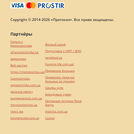
Copyright © 2014-2026 «Протокол». Все права защищены.
Партнёры
Серьги с
Винный шкаф
бриллиантами
Подготовка к НМТ / ВНО
alliancetechnika.ua
pereklad.ua
миралинкс
hospice-life.com.ua/
Веб мастер
Перевозка больных
https://motokosmos.ua/
Перевозка лежачих
Синтезаторы
больных за границу
agrotechnika.com.ua
Шкафы купе
perevod.agency
Брендовые сумки
europeservice.com.ua
Натяжные потолки Nova
mk-translations.ua
Stelya
текст юа
maltina.com.ua
kievperevod.com.ua
Cылки