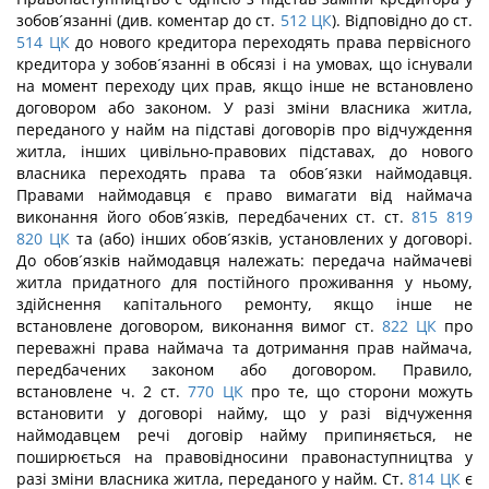
зобов´язанні (див. коментар до ст.
512
ЦК
). Відповідно до ст.
514
ЦК
до нового кредитора переходять права первісного
кредитора у зобов´язанні в обсязі і на умовах, що існували
на момент переходу цих прав, якщо інше не встановлено
договором або законом. У разі зміни власника житла,
переданого у найм на підставі договорів про відчуждення
житла, інших цивільно-правових підставах, до нового
власника переходять права та обов´язки наймодавця.
Правами наймодавця є право вимагати від наймача
виконання його обов´язків, передбачених ст. ст.
815
819
820
ЦК
та (або) інших обов´язків, установлених у договорі.
До обов´язків наймодавця належать: передача наймачеві
житла придатного для постійного проживання у ньому,
здійснення капітального ремонту, якщо інше не
встановлене договором, виконання вимог ст.
822
ЦК
про
переважні права наймача та дотримання прав наймача,
передбачених законом або договором. Правило,
встановлене ч. 2 ст.
770
ЦК
про те, що сторони можуть
встановити у договорі найму, що у разі відчуження
наймодавцем речі договір найму припиняється, не
поширюється на правовідносини правонаступництва у
разі зміни власника житла, переданого у найм. Ст.
814
ЦК
є