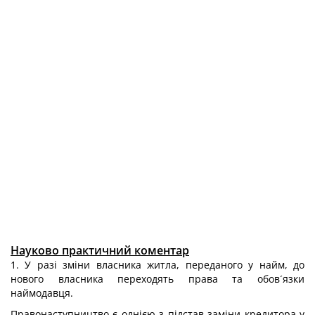
Науково практичний коментар
1. У разі зміни власника житла, переданого у найм, до
нового власника переходять права та обов´язки
наймодавця.
Правонаступництво є однією з підстав заміни кредитора у