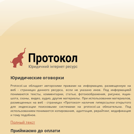
Юридические оговорки
Protocol.ua обладает авторскими правами на информацию, размещенную на
веб - страницах данного ресурса, если не указано иное. Под информацией
понимаются тексты, комментарии, статьи, фотоизображения, рисунки, ящик-
шота, сканы, видео, аудио, другие материалы. При использовании материалов,
размещенных на веб - страницах «Протокол» наличие гиперссылки открытого
для индексации поисковыми системами на protocol.ua обязательна. Под
использованием понимается копирования, адаптация, рерайтинг, модификация
и тому подобное.
Полный текст
Приймаємо до оплати