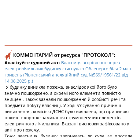
КОММЕНТАРИЙ от ресурса "ПРОТОКОЛ":
Аналізуйте судовий акт:
Власниця згорівшого через
електролічильник будинку стягнула з Обленерго біля 2 млн.
гривень (Рівненський апеляційний суд №569/19561/22 від
14.08.2025 р.)
У будинку виникла пожежа, внаслідок якої його було
значно пошкоджено, а окремі його елементи повністю
знищені. Також зазнали пошкодження й особисті речі та
предмети побуту власниці. У ході з`ясування причин її
виникнення, комісією ДСНС було виявлено, що причиною
пожежі є коротке замикання струмонесучих елементів
електричного лічильника. Вказані висновки зафіксовано у
акті про пожежу.
Тому власниця будинку звернулась до суду де просила