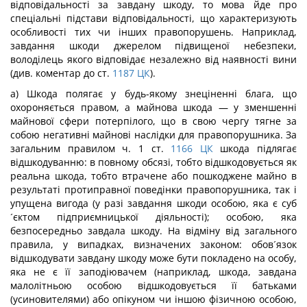
відповідальності за завдану шкоду, то мова йде про
спеціальні підстави відповідальності, що характеризують
особливості тих чи інших правопорушень. Наприклад,
завдання шкоди джерелом підвищеної небезпеки,
володілець якого відповідає незалежно від наявності вини
(див. коментар до ст.
1187
ЦК
).
а) Шкода полягає у будь-якому знеціненні блага, що
охороняється правом, а майнова шкода — у зменшенні
майнової сфери потерпілого, що в свою чергу тягне за
собою негативні майнові наслідки для правопорушника. За
загальним правилом ч. 1 ст.
1166
ЦК
шкода підлягає
відшкодуванню: в повному обсязі, тобто відшкодовується як
реальна шкода, тобто втрачене або пошкоджене майно в
результаті протиправної поведінки правопорушника, так і
упущена вигода (у разі завдання шкоди особою, яка є суб
´єктом підприємницької діяльності); особою, яка
безпосередньо завдала шкоду. На відміну від загального
правила, у випадках, визначених законом: обов´язок
відшкодувати завдану шкоду може бути покладено на особу,
яка не є її заподіювачем (наприклад, шкода, завдана
малолітньою особою відшкодовується її батьками
(усиновителями) або опікуном чи іншою фізичною особою,