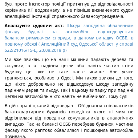
був, проте інспектор поліції притягнув до відповідальності
керівника КП водоканалу, а не пізніше визначеного судом
апеляційної інстанції справжнього балансоутримувача.
Аналізуйте судовий акт:
Шкода заподіяна обваленням
фасаду будівлі на автомобіль відшкодовується
балансоутримувачем споруди, в даному випадку ОСББ, в
повному обсязі ( Апеляційний суд Одеської області у справі
522/21016/15-ц, 20.08.2018 р)
Ми вже звикли, що на наші машини падають дерева та
сосульки, а от падіння цегли або навіть частин стіни
будинку це вже не таке часте явище. Але усяке
трапляється, особливо в Одесі. Ми також звикли до того,
що ніхто добровільно не відшкодовує шкоду заподіяну
падінням дерев та льоду. Так і в цьому випадку при падінні
цегли на автомобіль ніхто навіть не вибачився. Тому суд!
В цій справі цікавий відповідач - Об’єднання співвласників
багатоквартирних будинків поведінка якого ні чим не
відрізнилася від поведінки комунальників в аналогічних
випадках. Так на балансі ОСББ перебував будинок, частина
фасаду якого раптово обвалилася і пошкодила автомобіль
позивача.