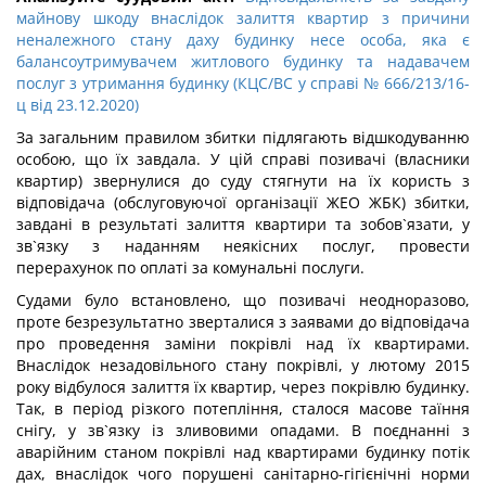
майнову шкоду внаслідок залиття квартир з причини
неналежного стану даху будинку несе особа, яка є
балансоутримувачем житлового будинку та надавачем
послуг з утримання будинку (КЦС/ВС у справі № 666/213/16-
ц від 23.12.2020)
За загальним правилом збитки підлягають відшкодуванню
особою, що їх завдала. У цій справі позивачі (власники
квартир) звернулися до суду стягнути на їх користь з
відповідача (обслуговуючої організації ЖЕО ЖБК) збитки,
завдані в результаті залиття квартири та зобов`язати, у
зв`язку з наданням неякісних послуг, провести
перерахунок по оплаті за комунальні послуги.
Судами було встановлено, що позивачі неодноразово,
проте безрезультатно зверталися з заявами до відповідача
про проведення заміни покрівлі над їх квартирами.
Внаслідок незадовільного стану покрівлі, у лютому 2015
року відбулося залиття їх квартир, через покрівлю будинку.
Так, в період різкого потепління, сталося масове таїння
снігу, у зв`язку із зливовими опадами. В поєднанні з
аварійним станом покрівлі над квартирами будинку потік
дах, внаслідок чого порушені санітарно-гігієнічні норми