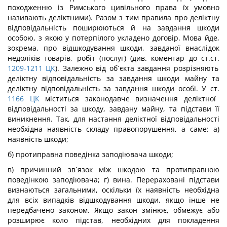
походженню із Римського цивільного права їх умовно
називають деліктними). Разом з тим правила про деліктну
відповідальність поширюються й на завдання шкоди
особою, з якою у потерпілого укладено договір. Мова йде,
зокрема, про відшкодування шкоди, завданої внаслідок
недоліків товарів, робіт (послуг) (див. коментар до ст.ст.
1209-1211
ЦК
). Залежно від об´єкта завдання розрізняють
деліктну відповідальність за завдання шкоди майну та
деліктну відповідальність за завдання шкоди особі. У ст.
1166
ЦК
міститься законодавче визначення деліктної
відповідальності за шкоду, завдану майну, та підстави її
виникнення. Так, для настання деліктної відповідальності
необхідна наявність складу правопорушення, а саме: а)
наявність шкоди;
б) протиправна поведінка заподіювача шкоди;
в) причинний зв´язок між шкодою та протиправною
поведінкою заподіювача; г) вина. Перераховані підстави
визнаються загальними, оскільки їх наявність необхідна
для всіх випадків відшкодування шкоди, якщо інше не
передбачено законом. Якщо закон змінює, обмежує або
розширює коло підстав, необхідних для покладення