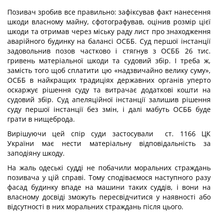
Позивач зробив все правильно: зафіксував факт нанесення
шкоди власному майну, сфотографував, оцінив розмір цієї
шкоди та отримав через міську раду лист про знаходження
аварійного будинку на балансі ОСББ. Суд першої інстанції
задовольнив позов частково і стягнув з ОСББ 26 тис.
гривень матеріальної шкоди та судовий збір. І треба ж,
замість того щоб сплатити цю «надзвичайно велику суму»,
ОСББ в найкращих традиціях державних органів уперто
оскаржує рішення суду та витрачає додаткові кошти на
судовий збір. Суд апеляційної інстанції залишив рішення
суду першої інстанції без змін, і далі мабуть ОСББ буде
грати в нищеброда.
Вирішуючи цей спір суди застосували ст. 1166 ЦК
України має нести матеріальну відповідальність за
заподіяну шкоду.
На жаль одеські судді не побачили моральних страждань
позивача у цій справі. Тому сподіваємося наступного разу
фасад будинку впаде на машини таких суддів, і вони на
власному досвіді зможуть пересвідчитися у наявності або
відсутності в них моральних страждань після цього.