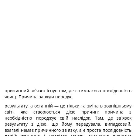
причинний зв´язок існує там, де є тимчасова послідовність
явищ. Причина завжди передує
результату, а останній — це тільки та зміна в зовнішньому
світі, яка створюється дією причин; причина з
необхідністю породжує свій наслідок. Там, де зв´язок
результату з дією, що йому передувала, випадковий,
взагалі немає причинного зв´язку, а є проста послідовність