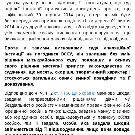
суд скасував, у позові відмовив, ї констатував, що суд
першої інстанції припустився припущень про те, що
зафіксований 30 червня 2014 року вітер не міг бути
безпосередньою причиною падіння гілки дерева 01 липня
2014 року у другій половині дня, тобто відсутня доведеність
усіх елементів складу цивільного правопорушення, що
виключає цивільно-правову відповідальність відповідача.
Проте з такими висновками суду апеляційної
інстанції не погодився ВССУ, він залишив без змін
рішення міськрайонного суду, поклавши в основу
свого рішення наступні приписи законодавства та
судження, що носять, скоріше, теоретичний характер і
стосуються загальних ознак винної поведінки та її
доказування.
Відповідно до ч. ч. 1, 2
ст. 1166 ЦК України
майнова шкода,
завдана неправомірними рішеннями, діями чи
бездіяльністю особистим немайновим правам фізичної або
юридичної особи, а також шкода, завдана майну фізичної
або юридичної особи, відшкодовується у повному обсязі
особою, яка її завдала.
Особа, яка завдала шкоди,
звільняється від її відшкодування, якщо вона доведе,