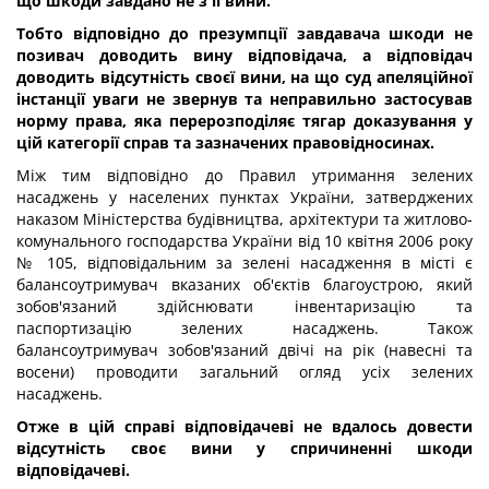
що шкоди завдано не з її вини.
Тобто відповідно до презумпції завдавача шкоди не
позивач доводить вину відповідача, а відповідач
доводить відсутність своєї вини, на що суд апеляційної
інстанції уваги не звернув та неправильно застосував
норму права, яка перерозподіляє тягар доказування у
цій категорії справ та зазначених правовідносинах.
Між тим відповідно до Правил утримання зелених
насаджень у населених пунктах України, затверджених
наказом Міністерства будівництва, архітектури та житлово-
комунального господарства України від 10 квітня 2006 року
№ 105, відповідальним за зелені насадження в місті є
балансоутримувач вказаних об'єктів благоустрою, який
зобов'язаний здійснювати інвентаризацію та
паспортизацію зелених насаджень. Також
балансоутримувач зобов'язаний двічі на рік (навесні та
восени) проводити загальний огляд усіх зелених
насаджень.
Отже в цій справі відповідачеві не вдалось довести
відсутність своє вини у спричиненні шкоди
відповідачеві.