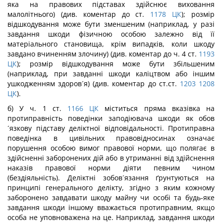
яка на правових підставах здійснює виховання
малолітнього) (див. коментар до ст.
1178
ЦК
); розмір
відшкодування може бути зменшеним (наприклад, у разі
завдання шкоди фізичною особою залежно від її
матеріального становища, крім випадків, коли шкоду
завдано вчиненням злочину) (див. коментар до ч. 4 ст.
1193
ЦК
); розмір відшкодування може бути збільшеним
(наприклад, при завданні шкоди каліцтвом або іншим
ушкодженням здоров´я) (див. коментар до ст.ст.
1203
1208
ЦК
).
б) У ч. 1 ст.
1166
ЦК
міститься пряма вказівка на
протиправність поведінки заподіювача шкоди як обов
´язкову підставу деліктної відповідальності. Протиправна
поведінка в цивільних правовідносинах означає
порушення особою вимог правової норми, що полягає в
здійсненні заборонених дій або в утриманні від здійснення
наказів правової норми діяти певним чином
(бездіяльність). Деліктні зобов´язання ґрунтуються на
принципі генерального делікту, згідно з яким кожному
заборонено завдавати шкоду майну чи особі та будь-яке
завдання шкоди іншому вважається протиправним, якщо
особа не уповноважена на це. Наприклад, завдання шкоди