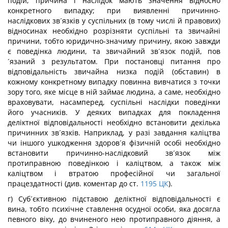
подій; причина і наслідок мають значення відносно
конкретного випадку; при виявленні причинно-
наслідкових зв´язків у суспільних (в тому числі й правових)
відносинах необхідно розрізняти суспільні та звичайні
причини, тобто юридично-значиму причину, якою завжди
є поведінка людини, та звичайний зв´язок подій, пов
´язаний з результатом. При постановці питання про
відповідальність звичайна низка подій (обставин) в
кожному конкретному випадку повинна вивчатися з точки
зору того, яке місце в ній займає людина, а саме, необхідно
враховувати, насамперед, суспільні наслідки поведінки
його учасників. У деяких випадках для покладення
деліктної відповідальності необхідно встановити декілька
причинних зв´язків. Наприклад, у разі завдання каліцтва
чи іншого ушкодження здоров´я фізичній особі необхідно
встановити причинно-наслідковий зв´язок між
протиправною поведінкою і каліцтвом, а також між
каліцтвом і втратою професійної чи загальної
працездатності (див. коментар до ст.
1195
ЦК
).
г) Суб´єктивною підставою деліктної відповідальності є
вина, тобто психічне ставлення осудної особи, яка досягла
певного віку, до вчиненого нею протиправного діяння, а