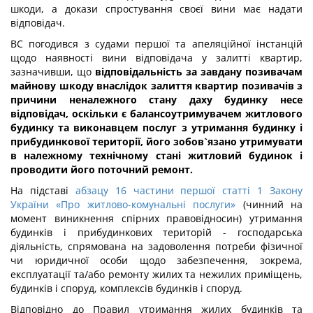
шкоди, а докази спростування своєї вини має надати
відповідач.
ВС погодився з судами першої та апеляційної інстанцій
щодо наявності вини відповідача у залитті квартир,
зазначивши, що
відповідальність за завдану позивачам
майнову шкоду внаслідок залиття квартир позивачів з
причини неналежного стану даху будинку несе
відповідач, оскільки є балансоутримувачем житлового
будинку та виконавцем послуг з утримання будинку і
прибудинкової території, його зобов`язано утримувати
в належному технічному стані житловий будинок і
проводити його поточний ремонт.
На підставі
абзацу 16 частини першої статті 1 Закону
України «Про житлово-комунальні послуги»
(чинний на
момент виникнення спірних правовідносин) утримання
будинків і прибудинкових територій - господарська
діяльність, спрямована на задоволення потреби фізичної
чи юридичної особи щодо забезпечення, зокрема,
експлуатації та/або ремонту жилих та нежилих приміщень,
будинків і споруд, комплексів будинків і споруд.
Відповідно до Правил утримання жилих будинків та