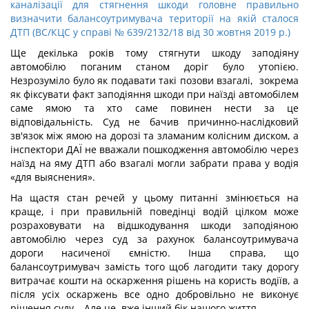
каналізації для стягнення шкоди головне правильно
визначити балансоутримувача території на якій сталося
ДТП (ВС/КЦС у справі № 639/2132/18 від 30 жовтня 2019 р.)
Ще декілька років тому стягнути шкоду заподіяну
автомобілю поганим станом доріг було утопією.
Незрозуміло було як подавати такі позови взагалі, зокрема
як фіксувати факт заподіяння шкоди при наїзді автомобілем
саме ямою та хто саме повинен нести за це
відповідальність. Суд не бачив причинно-наслідковий
зв'язок між ямою на дорозі та зламаним колісним диском, а
інспектори ДАЇ не вважали пошкодження автомобілю через
наїзд на яму ДТП або взагалі могли забрати права у водія
«для выяснения».
На щастя стан речей у цьому питанні змінюється на
краще, і при правильній поведінці водій цілком може
розраховувати на відшкодування шкоди заподіяною
автомобілю через суд за рахунок балансоутримувача
дороги насиченої ємністю. Інша справа, що
балансоутримувач замість того щоб лагодити таку дорогу
витрачає кошти на оскарження рішень на користь водіїв, а
після усіх оскаржень все одно добровільно не виконує
рішення суду… Але це вже інший бік нашого життя.