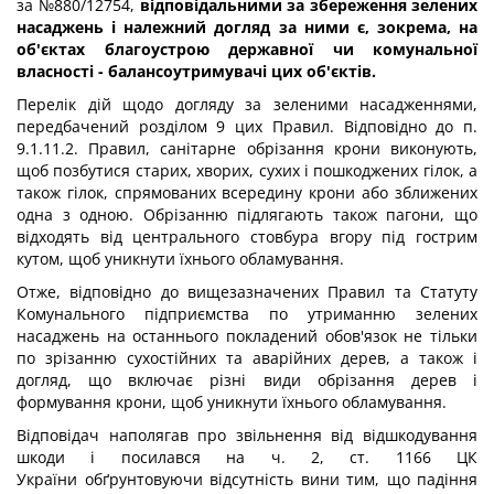
за №880/12754,
відповідальними за збереження зелених
насаджень і належний догляд за ними є, зокрема, на
об'єктах благоустрою державної чи комунальної
власності - балансоутримувачі цих об'єктів.
Перелік дій щодо догляду за зеленими насадженнями,
передбачений розділом 9 цих Правил. Відповідно до п.
9.1.11.2. Правил, санітарне обрізання крони виконують,
щоб позбутися старих, хворих, сухих і пошкоджених гілок, а
також гілок, спрямованих всередину крони або зближених
одна з одною. Обрізанню підлягають також пагони, що
відходять від центрального стовбура вгору під гострим
кутом, щоб уникнути їхнього обламування.
Отже, відповідно до вищезазначених Правил та Статуту
Комунального підприємства по утриманню зелених
насаджень на останнього покладений обов'язок не тільки
по зрізанню сухостійних та аварійних дерев, а також і
догляд, що включає різні види обрізання дерев і
формування крони, щоб уникнути їхнього обламування.
Відповідач наполягав про звільнення від відшкодування
шкоди і посилався на ч. 2, ст. 1166 ЦК
України обґрунтовуючи відсутність вини тим, що падіння