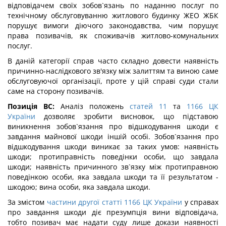
відповідачем своїх зобов`язань по наданню послуг по
технічному обслуговуванню житлового будинку ЖЕО ЖБК
порушує вимоги діючого законодавства, чим порушує
права позивачів, як споживачів житлово-комунальних
послуг.
В даній категорії справ часто складно довести наявність
причинно-наслідкового зв'язку між залиттям та виною саме
обслуговуючої організації, проте у цій справі суди стали
саме на сторону позивачів.
Позиція ВС:
Аналіз положень
статей 11
та
1166 ЦК
України
дозволяє зробити висновок, що підставою
виникнення зобов`язання про відшкодування шкоди є
завдання майнової шкоди іншій особі. Зобов`язання про
відшкодування шкоди виникає за таких умов: наявність
шкоди; протиправність поведінки особи, що завдала
шкоди; наявність причинного зв`язку між протиправною
поведінкою особи, яка завдала шкоди та її результатом -
шкодою; вина особи, яка завдала шкоди.
За змістом
частини другої статті 1166 ЦК України
у справах
про завдання шкоди діє презумпція вини відповідача,
тобто позивач має надати суду лише докази наявності