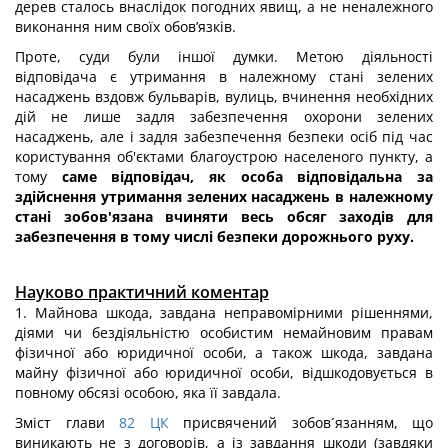
дерев сталось внаслідок погодних явищ, а не неналежного
виконання ним своїх обов’язків.
Проте, суди були іншої думки. Метою діяльності
відповідача є утримання в належному стані зелених
насаджень вздовж бульварів, вулиць, вчинення необхідних
дій не лише задля забезпечення охорони зелених
насаджень, але і задля забезпечення безпеки осіб під час
користування об'єктами благоустрою населеного пункту, а
тому
саме відповідач, як особа відповідальна за
здійснення утримання зелених насаджень в належному
стані зобов'язана вчиняти весь обсяг заходів для
забезпечення в тому числі безпеки дорожнього руху.
Науково практичний коментар
1. Майнова шкода, завдана неправомірними рішеннями,
діями чи бездіяльністю особистим немайновим правам
фізичної або юридичної особи, а також шкода, завдана
майну фізичної або юридичної особи, відшкодовується в
повному обсязі особою, яка її завдала.
Зміст глави
82
ЦК
присвячений зобов´язанням, що
виникають не з договорів, а із завдання шкоди (завдяки