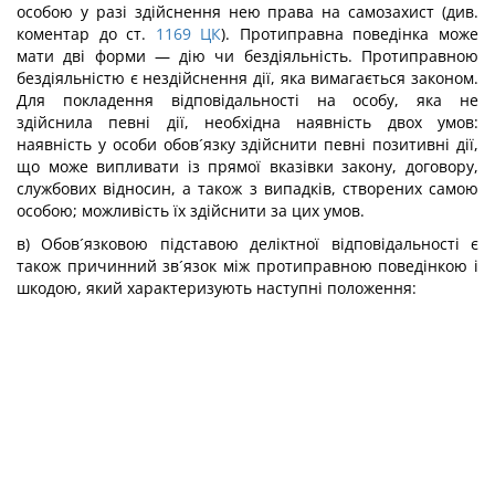
особою у разі здійснення нею права на самозахист (див.
коментар до ст.
1169
ЦК
). Протиправна поведінка може
мати дві форми — дію чи бездіяльність. Протиправною
бездіяльністю є нездійснення дії, яка вимагається законом.
Для покладення відповідальності на особу, яка не
здійснила певні дії, необхідна наявність двох умов:
наявність у особи обов´язку здійснити певні позитивні дії,
що може випливати із прямої вказівки закону, договору,
службових відносин, а також з випадків, створених самою
особою; можливість їх здійснити за цих умов.
в) Обов´язковою підставою деліктної відповідальності є
також причинний зв´язок між протиправною поведінкою і
шкодою, який характеризують наступні положення: