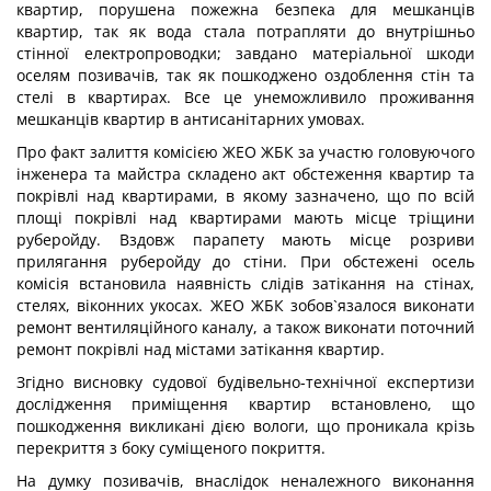
квартир, порушена пожежна безпека для мешканців
квартир, так як вода стала потрапляти до внутрішньо
стінної електропроводки; завдано матеріальної шкоди
оселям позивачів, так як пошкоджено оздоблення стін та
стелі в квартирах. Все це унеможливило проживання
мешканців квартир в антисанітарних умовах.
Про факт залиття комісією ЖЕО ЖБК за участю головуючого
інженера та майстра складено акт обстеження квартир та
покрівлі над квартирами, в якому зазначено, що по всій
площі покрівлі над квартирами мають місце тріщини
руберойду. Вздовж парапету мають місце розриви
прилягання руберойду до стіни. При обстежені осель
комісія встановила наявність слідів затікання на стінах,
стелях, віконних укосах. ЖЕО ЖБК зобов`язалося виконати
ремонт вентиляційного каналу, а також виконати поточний
ремонт покрівлі над містами затікання квартир.
Згідно висновку судової будівельно-технічної експертизи
дослідження приміщення квартир встановлено, що
пошкодження викликані дією вологи, що проникала крізь
перекриття з боку суміщеного покриття.
На думку позивачів, внаслідок неналежного виконання