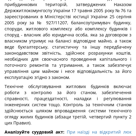
прибудинкових територій, затверджених Наказом
Держжитлокомунгоспу України 17 травня 2005 року № 76 та
зареєстрованих в Міністерстві юстиції України 25 серпня
2005 року за № 927/11207, балансоутримувач будинку,
споруди, житлового комплексу або комплексу будинків і
споруд - власник або юридична особа, яка за договором з
власником утримує на балансі відповідне майно, а також
веде бухгалтерську, статистичну та іншу передбачену
законодавством звітність, здійснює розрахунки коштів,
необхідних для своєчасного проведення капітального і
поточного ремонтів та утримання, а також забезпечує
управління цим майном і несе відповідальність за його
експлуатацію згідно з законом.
Технічне обслуговування житлових будинків включає
роботи з контролю за його станом, забезпечення
справності, працездатності, наладки і регулювання
інженерних систем тощо. Контроль за технічним станом
здійснюється шляхом впровадження системи технічного
огляду жилих будинків (абзаци третій, четвертий пункту 2
цих Правил).
Аналізуйте суудовий акт:
При наїзді на відкритий люк