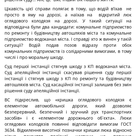
Цікавість цієї справи полягає в тому, що водій в’їхав не
просто в яму на дорозі, а наїхав на відкритий люк
оглядового колодязя на дорозі. У такий ситуації на
відповідача були два кандидати: комунальне підприємство
по ремонту і будівництву автошляхів міста та комунальне
підприємство водоканал міста. І справді хто ж винен у такій
ситуації? Водій подав позов відразу проти обох
комунальних підприємств із солідарними вимогами, в тому
числі і про моральну шкоду.
Суд першої інстанції стягнув шкоду з КП водоканал міста.
Суд апеляційної інстанції скасував рішення суду першої
інстанції і стягнув шкоду з КП по ремонту та будівництву
автошляхів міста. Суд касаційної інстанції залишив без змін
рішення суду апеляційної інстанції.
ВС підкреслив, що «кришка оглядового колодязя є
елементом автомобільної дороги, який дозволяє
безперервний, безпечний і зручний рух транспортних
засобів» і є «елементом дорожнього об`єкта». Люки
оглядових колодязів повинні відповідати вимогам ГОСТ
3634. Відхилення висотної позначки кришки люка відносно