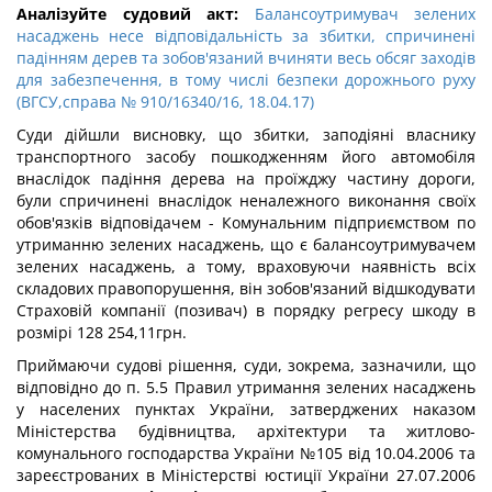
Аналізуйте судовий акт:
Балансоутримувач зелених
насаджень несе відповідальність за збитки, спричинені
падінням дерев та зобов'язаний вчиняти весь обсяг заходів
для забезпечення, в тому числі безпеки дорожнього руху
(ВГСУ,справа № 910/16340/16, 18.04.17)
Суди дійшли висновку, що збитки, заподіяні власнику
транспортного засобу пошкодженням його автомобіля
внаслідок падіння дерева на проїжджу частину дороги,
були спричинені внаслідок неналежного виконання своїх
обов'язків відповідачем - Комунальним підприємством по
утриманню зелених насаджень, що є балансоутримувачем
зелених насаджень, а тому, враховуючи наявність всіх
складових правопорушення, він зобов'язаний відшкодувати
Страховій компанії (позивач) в порядку регресу шкоду в
розмірі 128 254,11грн.
Приймаючи судові рішення, суди, зокрема, зазначили, що
відповідно до п. 5.5 Правил утримання зелених насаджень
у населених пунктах України, затверджених наказом
Міністерства будівництва, архітектури та житлово-
комунального господарства України №105 від 10.04.2006 та
зареєстрованих в Міністерстві юстиції України 27.07.2006