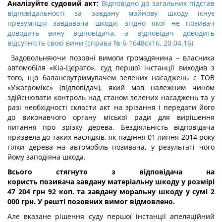
Аналізуйте судовий акт:
Відповідно до загальних підстав
відповідальності за завдану майнову шкоду існує
презумпція завдавача шкоди, згідно якої не позивач
доводить вину відповідача, а відповідач доводить
відсутність своєї вини (справа № 6-1648ск16, 20.04.16)
Задовольняючи позовні вимоги громадянина – власника
автомобіля «Кіа-Церато», суд першої інстанції виходив з
того, що балансоутримувачем зелених насаджень є ТОВ
«Ужагромікс» (відповідач), який мав належним чином
здійснювати контроль над станом зелених насаджень та у
разі необхідності скласти акт на зрізання і передати його
до виконавчого органу міської ради для вирішення
питання про зрізку дерева. Бездіяльність відповідача
призвела до таких наслідків, як падіння 01 липня 2014 року
гілки дерева на автомобіль позивача, у результаті чого
йому заподіяна шкода.
Всього стягнуто з відповідача на
користь позивача завдану матеріальну шкоду у розмірі
47 204 грн 92 коп. та завдану моральну шкоду у сумі 2
000 грн. У решті позовних вимог відмовлено.
Але вказане рішення суду першої інстанції апеляційний