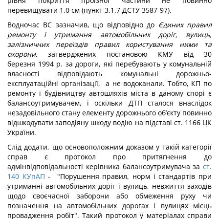
рівня покриття проїзної частини не повинно
перевищувати 1,0 см (пункт 3.1.7 ДСТУ 3587-97).
Водночас ВС зазначив, що відповідно до
Єдиних правил
ремонту і утримання автомобільних доріг, вулиць,
залізничних переїздів правил користування ними та
охорони
, затверджених постановою КМУ від 30
березня 1994 р. за дороги, які перебувають у комунальній
власності відповідають комунальні дорожньо-
експлуатаційні організації, а не водоканали. Тобто, КП по
ремонту і будівництву автошляхів міста в даному спорі є
балансоутримувачем, і оскільки ДТП сталося внаслідок
незадовільного стану елементу дорожнього об’єкту повинно
відшкодувати заподіяну шкоду водію на підставі ст. 1166 ЦК
України.
Слід додати, що основоположним доказом у такій категорії
справ є протокол про притягнення до
адмінвідповідальності керівника балансоутримувача за
ст.
140 КУпАП
- "Порушення правил, норм і стандартів при
утриманні автомобільних доріг і вулиць, невжиття заходів
щодо своєчасної заборони або обмеження руху чи
позначення на автомобільних дорогах і вулицях місць
провадження робіт". Такий протокол у матеріалах справи