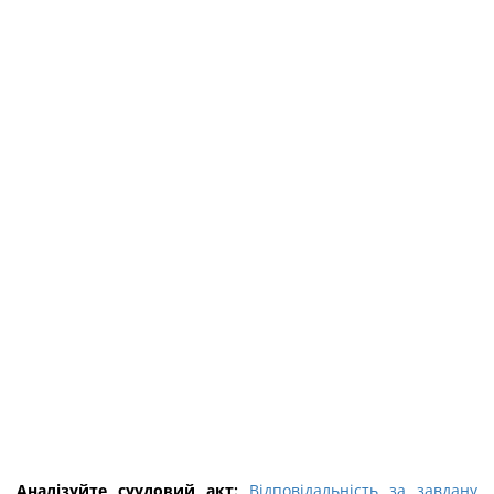
Аналізуйте суудовий акт:
Відповідальність за завдану