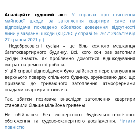
Аналізуйте судовий акт:
У справах про стягнення
майнової шкоди за затоплення квартири саме на
відповідача покладено обов’язок доведення відсутності
вини у завданні шкоди (КЦС/ВС у справі № 761/12945/19 від
27 травня 2021 р.)
Недобросовісні сусіди – це біль кожного мешканця
багатоквартирного будинку. Всі, кого хоч раз затопили
сусіди знають, як проблемно домогтися відшкодування
витрат на ремонтні роботи.
У цій справі відповідачем було здійснено перепланування
верхнього поверху спільного будинку, зруйновано дах, що
призвело до триваючого затоплення атмосферними
опадами квартири позивача.
Так, збитки позивача внаслідок затоплення квартири
становили більше мільйона гривень!
Не обійшлося без експертного будівельно-технічного
обстеження та судово-експертного дослідження.
Читати
повністю