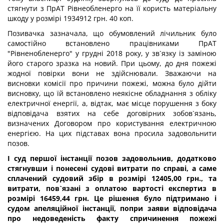
стягнути з ПрАТ Рівнеобленерго на її користь матеріальну
шкоду у розмірі 1934912 грн. 40 коп.
Позивачка зазначала, що обумовлений лічильник було
самостійно встановлено працівниками ПрАТ
"Рівненобленерго" у грудні 2018 року, у зв`язку із заміною
його старого зразка на новий. При цьому, до дня пожежі
жодної повірки вони не здійснювали. Зважаючи на
висновки комісії про причини пожежі, можна було дійти
висновку, що їй встановлено неякісне обладнання з обліку
електричної енергії, а, відтак, має місце порушення з боку
відповідача взятих на себе договірних зобов`язань,
визначених Договором про користування електричною
енергією. На цих підставах вона просила задовольнити
позов.
І суд першої інстанції позов задовольнив, додатково
стягнувши і понесені судові витрати по справі, а саме
сплачений судовий збір в розмірі 12405,00 грн., та
витрати, пов`язані з оплатою вартості експертиз в
розмірі 16459,44 грн. Це рішення було підтримано і
судом апеляційної інстанції, попри заяви відповідача
про недоведеність факту спричинення пожежі