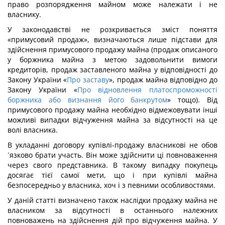
право розпорядження майном може належати і не
власнику.
У законодавстві не розкривається зміст поняття
«примусовий продаж», визначаються лише підстави для
здійснення примусового продажу майна (продаж описаного
у боржника майна з метою задовольнити вимоги
кредиторів, продаж заставленого майна у відповідності до
Закону України «
Про заставу
», продаж майна відповідно до
Закону України «
Про відновлення платоспроможності
боржника або визнання його банкрутом
» тощо). Від
примусового продажу майна необхідно відмежовувати інші
можливі випадки відчуження майна за відсутності на це
волі власника.
В укладанні договору купівлі-продажу власникові не обов
´язково брати участь. Він може здійснити ці повноваження
через свого представника. В такому випадку покупець
досягає тієї самої мети, що і при купівлі майна
безпосередньо у власника, хоч і з певними особливостями.
У даній статті визначено також наслідки продажу майна не
власником за відсутності в останнього належних
повноважень на здійснення дій про відчуження майна. У