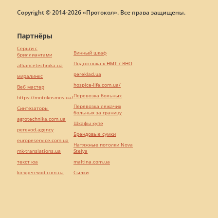
Copyright © 2014-2026 «Протокол». Все права защищены.
Партнёры
Серьги с
Винный шкаф
бриллиантами
Подготовка к НМТ / ВНО
alliancetechnika.ua
pereklad.ua
миралинкс
hospice-life.com.ua/
Веб мастер
Перевозка больных
https://motokosmos.ua/
Перевозка лежачих
Синтезаторы
больных за границу
agrotechnika.com.ua
Шкафы купе
perevod.agency
Брендовые сумки
europeservice.com.ua
Натяжные потолки Nova
mk-translations.ua
Stelya
текст юа
maltina.com.ua
kievperevod.com.ua
Cылки