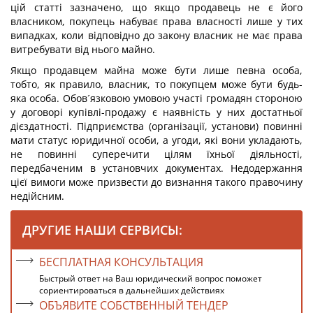
цій статті зазначено, що якщо продавець не є його
власником, покупець набуває права власності лише у тих
випадках, коли відповідно до закону власник не має права
витребувати від нього майно.
Якщо продавцем майна може бути лише певна особа,
тобто, як правило, власник, то покупцем може бути будь-
яка особа. Обов´язковою умовою участі громадян стороною
у договорі купівлі-продажу є наявність у них достатньої
дієздатності. Підприємства (організації, установи) повинні
мати статус юридичної особи, а угоди, які вони укладають,
не повинні суперечити цілям їхньої діяльності,
передбаченим в установчих документах. Недодержання
цієї вимоги може призвести до визнання такого правочину
недійсним.
ДРУГИЕ НАШИ СЕРВИСЫ:
БЕСПЛАТНАЯ КОНСУЛЬТАЦИЯ
Быстрый ответ на Ваш юридический вопрос поможет
сориентироваться в дальнейших действиях
ОБЪЯВИТЕ СОБСТВЕННЫЙ ТЕНДЕР