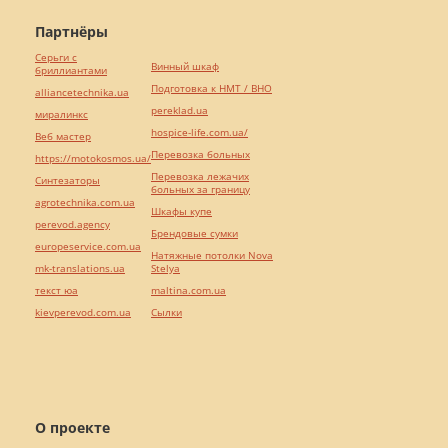
Партнёры
Серьги с
Винный шкаф
бриллиантами
Подготовка к НМТ / ВНО
alliancetechnika.ua
pereklad.ua
миралинкс
hospice-life.com.ua/
Веб мастер
Перевозка больных
https://motokosmos.ua/
Перевозка лежачих
Синтезаторы
больных за границу
agrotechnika.com.ua
Шкафы купе
perevod.agency
Брендовые сумки
europeservice.com.ua
Натяжные потолки Nova
mk-translations.ua
Stelya
текст юа
maltina.com.ua
kievperevod.com.ua
Cылки
О проекте