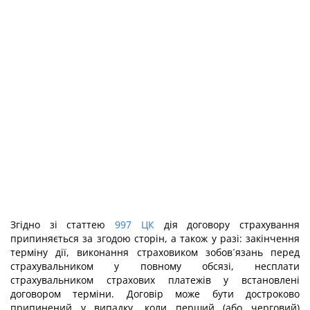
Згідно зі статтею
997
ЦК
дія договору страхування
припиняється за згодою сторін, а також у разі: закінчення
терміну дії, виконання страховиком зобов´язань перед
страхувальником у повному обсязі, несплати
страхувальником страхових платежів у встановлені
договором терміни. Договір може бути достроково
припинений у випадку, коли перший (або черговий)