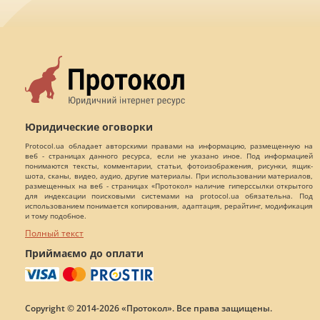
Юридические оговорки
Protocol.ua обладает авторскими правами на информацию, размещенную на
веб - страницах данного ресурса, если не указано иное. Под информацией
понимаются тексты, комментарии, статьи, фотоизображения, рисунки, ящик-
шота, сканы, видео, аудио, другие материалы. При использовании материалов,
размещенных на веб - страницах «Протокол» наличие гиперссылки открытого
для индексации поисковыми системами на protocol.ua обязательна. Под
использованием понимается копирования, адаптация, рерайтинг, модификация
и тому подобное.
Полный текст
Приймаємо до оплати
Copyright © 2014-2026 «Протокол». Все права защищены.