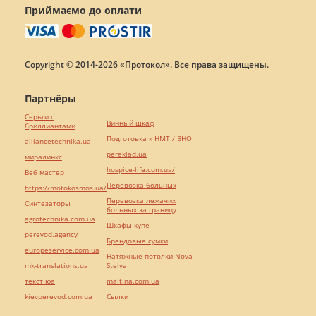
Приймаємо до оплати
Copyright © 2014-2026 «Протокол». Все права защищены.
Партнёры
Серьги с
Винный шкаф
бриллиантами
Подготовка к НМТ / ВНО
alliancetechnika.ua
pereklad.ua
миралинкс
hospice-life.com.ua/
Веб мастер
Перевозка больных
https://motokosmos.ua/
Перевозка лежачих
Синтезаторы
больных за границу
agrotechnika.com.ua
Шкафы купе
perevod.agency
Брендовые сумки
europeservice.com.ua
Натяжные потолки Nova
mk-translations.ua
Stelya
текст юа
maltina.com.ua
kievperevod.com.ua
Cылки