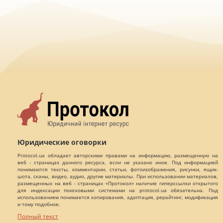
Юридические оговорки
Protocol.ua обладает авторскими правами на информацию, размещенную на
веб - страницах данного ресурса, если не указано иное. Под информацией
понимаются тексты, комментарии, статьи, фотоизображения, рисунки, ящик-
шота, сканы, видео, аудио, другие материалы. При использовании материалов,
размещенных на веб - страницах «Протокол» наличие гиперссылки открытого
для индексации поисковыми системами на protocol.ua обязательна. Под
использованием понимается копирования, адаптация, рерайтинг, модификация
и тому подобное.
Полный текст