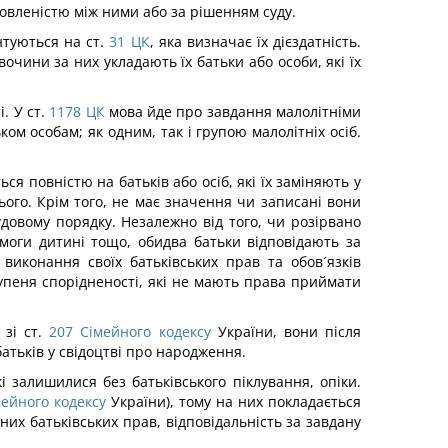
омовленістю між ними або за рішенням суду.
нтуються на ст.
31
ЦК
, яка визначає їх дієздатність.
очини за них укладають їх батьки або особи, які їх
. У ст.
1178
ЦК
мова йде про завдання малолітніми
ом особам; як одним, так і групою малолітніх осіб.
ся повністю на батьків або осіб, які їх заміняють у
ого. Крім того, не має значення чи записані вони
удовому порядку. Незалежно від того, чи розірвано
моги дитині тощо, обидва батьки відповідають за
 виконання своїх батьківських прав та обов´язків
упеня спорідненості, які не мають права приймати
зі ст.
207
Сімейного кодексу
України, вони після
батьків у свідоцтві про народження.
 залишилися без батьківського піклування, опіки.
мейного кодексу
України), тому на них покладається
них батьківських прав, відповідальність за завдану