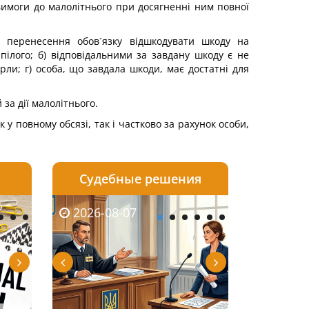
 вимоги до малолітнього при досягненні ним повної
ь перенесення обов´язку відшкодувати шкоду на
пілого; б) відповідальними за завдану шкоду є не
рли; г) особа, що завдала шкоди, має достатні для
за дії малолітнього.
у повному обсязі, так і частково за рахунок особи,
Судебные решения
2026-08-06
2026-08-04
2026-08-07
2026-08-07
2026-08-05
2026-08-04
2026-08-06
2026-08-0