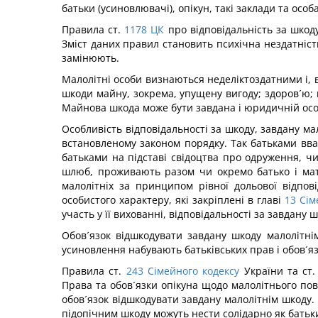
батьки (усиновлювачі), опікун, такі заклади та осо
Правила ст.
1178
ЦК
про відповідальність за шкоду
Зміст даних правил становить психічна нездатність
замінюють.
Малолітні особи визнаються неделіктоздатними і, ві
шкоди майну, зокрема, упущену вигоду; здоров´ю; м
Майнова шкода може бути завдана і юридичній осо
Особливість відповідальності за шкоду, завдану мал
встановленому законом порядку. Так батьками вва
батьками на підставі свідоцтва про одруження, чи
шлюб, проживають разом чи окремо батько і мати
малолітніх за принципом рівної дольової відпові
особистого характеру, які закріплені в главі
13
Сім
участь у її вихованні, відповідальності за завдану 
Обов´язок відшкодувати завдану шкоду малолітнім
усиновлення набувають батьківських прав і обов´язк
Правила ст.
243
Сімейного кодексу
України та ст.
Права та обов´язки опікуна щодо малолітнього пов
обов´язок відшкодувати завдану малолітнім шкоду. 
підопічним шкоду можуть нести солідарно як батьки 