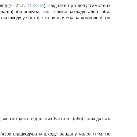
яд (ч. 2 ст.
1178
ЦК
), свідчать про допустимість їх
чів) або опікуна, так і з вини закладів або особи,
вати шкоду у частці, яка визначена за домовленістю
кі походять від різних батьків і (або) знаходяться
в´язок відшкодувати шкоду, завдану малолітнім, не