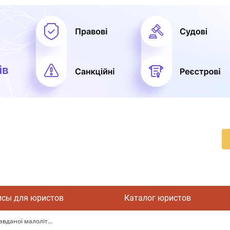
исы для юристов
Каталог юристов
вданої малоліт...