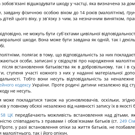
ба зобов´язані відшкодувати шкоду у частці, яка визначена за д
, завдану фізичною особою віком до 14 років (малолітнім), ґру
 дітей цього віку, у зв´язку з чим, за незначним винятком, прав
дповідно, не можуть бути суб´єктами цивільної відповідальності
оральної шкоди. Вона може бути завдана як одній, так і декільк
бі.
олітніми, полягає в тому, що відповідальність за них покладаєть
жаються особи, записані у свідоцтві про народження малолітнь
 після встановлення батьківства як в добровільному, так і в с
, ступеня участі кожного з них у наданні матеріальної допо
дальності. Тобто вони несуть відповідальність за неналежне
ейного кодексу
України. Проте родичі дитини незалежно від ст
шкоду не несуть.
 може покладатися також на усиновлювачів, оскільки, згідно 
ів у повному обсязі незалежно від наявності запису їх в якості 
58
ЦК
передбачають можливість встановлення над дітьми, які
ністю співпадають з правами і обов´язками батьків (ст.
249
Сі
Проте, у разі встановлення опіки за життя батьків, не позбавле
малолітнього, так і його опікун.