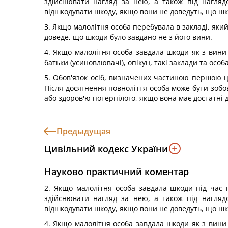
здійснювати нагляд за нею, а також під наглядо
відшкодувати шкоду, якщо вони не доведуть, що шко
3. Якщо малолітня особа перебувала в закладі, яки
доведе, що шкоди було завдано не з його вини.
4. Якщо малолітня особа завдала шкоди як з вини б
батьки (усиновлювачі), опікун, такі заклади та осо
5. Обов'язок осіб, визначених частиною першою ці
Після досягнення повноліття особа може бути зобо
або здоров'ю потерпілого, якщо вона має достатні 
Предыдущая
Цивільний кодекс України
Науково практичний коментар
2. Якщо малолітня особа завдала шкоди під час 
здійснювати нагляд за нею, а також під наглядо
відшкодувати шкоду, якщо вони не доведуть, що шко
4. Якщо малолітня особа завдала шкоди як з вини б