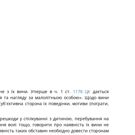
не з їх вини. Уперше в ч. 1 ст.
1178
ЦК
дається
ня та нагляду за малолітньою особою». Щодо вини
уб´єктивна сторона їх поведінки, мотиви (пограти,
ерешкоди у спілкуванні з дитиною, перебування на
ння волі тощо, говорити про наявність їх вини не
явність таких обставин необхідно довести сторонам