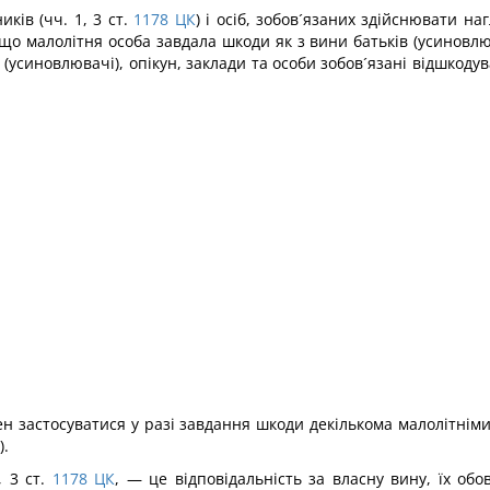
ків (чч. 1, 3 ст.
1178
ЦК
) і осіб, зобов´язаних здійснювати нагл
що малолітня особа завдала шкоди як з вини батьків (усиновлюва
(усиновлювачі), опікун, заклади та особи зобов´язані відшкоду
н застосуватися у разі завдання шкоди декількома малолітніми, я
).
 3 ст.
1178
ЦК
, — це відповідальність за власну вину, їх обо