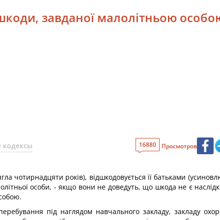
 шкоди, завданої малолітньою особо
16880
 кодексы
Просмотров
ягла чотирнадцяти років), відшкодовується її батьками (усино
олітньої особи, - якщо вони не доведуть, що шкода не є наслід
собою.
перебування під наглядом навчального закладу, закладу охор