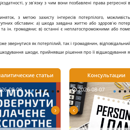
ієздатності, у зв´язку з чим вони позбавлені права регресної
няток, з метою захисту інтересів потерпілого, можливіст
тупних обставин: а) шкода завдана життю або здоров´ю потер
 та ін. громадяни; в) останні є неплатоспроможними або поме
же звернутися як потерпілий, так і громадянин, відповідальний 
шкодування шкоди, прийнявши рішення про її відшкодування як 
алитические статьи
Консультации
08-06
26-08-08
2026-08-05
2026-08-06
2026-08-07
2026-08-07
2026-07-30