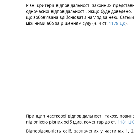
Різні критерії відповідальності законних представни
одночасної відповідальності. Якщо буде доведено, 
що зобов´язана здійснювати нагляд за нею, батьки 
між ними або за рішенням суду (ч. 4 ст.
1178
ЦК
).
Принцип часткової відповідальності, також, повине
під опікою різних осіб (див. коментар до ст.
1181
ЦК
Відповідальність осіб, зазначених у частинах 1, 2,