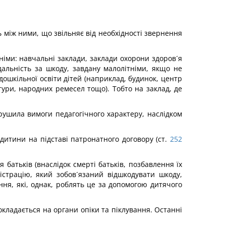
 між ними, що звільняє від необхідності звернення
тніми: навчальні заклади, заклади охорони здоров´я
ідальність за шкоду, завдану малолітніми, якщо не
дошкільної освіти дітей (наприклад, будинок, центр
ьтури, народних ремесел тощо). Тобто на заклад, де
орушила вимоги педагогічного характеру, наслідком
 дитини на підставі патронатного договору (ст.
252
 батьків (внаслідок смерті батьків, позбавлення їх
істрацію, який зобов´язаний відшкодувати шкоду,
ння, які, однак, роблять це за допомогою дитячого
окладається на органи опіки та піклування. Останні