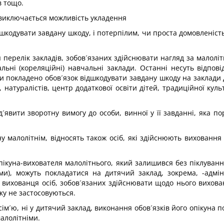
в тощо.
 виключається можливість укладення
шкодувати завдану шкоду, і потерпілим, чи проста домовленість
ся перелік закладів, зобов´язаних здійснювати нагляд за малолі
льні (кореляційні) навчальні заклади. Останні несуть відпов
ти покладено обов´язок відшкодувати завдану шкоду на заклади 
в, натуралістів, центр додаткової освіти дітей, традиційної кул
´явити зворотну вимогу до особи, винної у її завданні, яка п
ну малолітнім, відносять також осіб, які здійснюють виховання
пікуна-вихователя малолітнього, який залишився без піклування
ими), можуть покладатися на дитячий заклад, зокрема, -адмін
у вихованця осіб, зобов´язаних здійснювати щодо нього вихова
ку не застосовуються.
сім´ю, ні у дитячий заклад, виконання обов´язків його опікуна п
малолітніми.