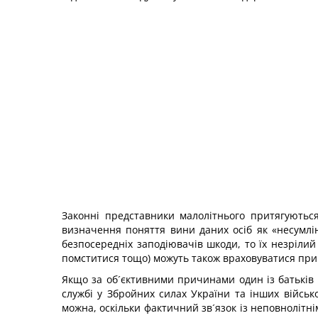
Законні представники малолітнього притягуються
визначення поняття вини даних осіб як «несумлі
безпосередніх заподіювачів шкоди, то їх незрілий
помститися тощо) можуть також враховуватися при 
Якщо за об´єктивними причинами один із батьків 
службі у Збройних силах України та інших військ
можна, оскільки фактичний зв´язок із неповнолітн