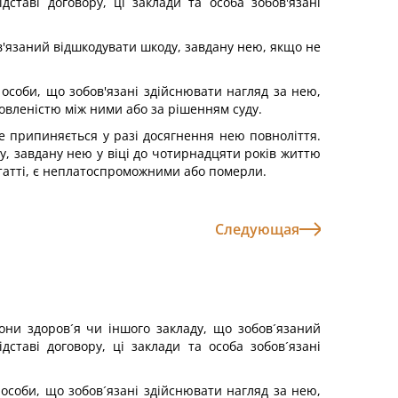
ставі договору, ці заклади та особа зобов'язані
ов'язаний відшкодувати шкоду, завдану нею, якщо не
о особи, що зобов'язані здійснювати нагляд за нею,
омовленістю між ними або за рішенням суду.
не припиняється у разі досягнення нею повноліття.
у, завдану нею у віці до чотирнадцяти років життю
статті, є неплатоспроможними або померли.
Следующая
они здоров´я чи іншого закладу, що зобов´язаний
ставі договору, ці заклади та особа зобов´язані
о особи, що зобов´язані здійснювати нагляд за нею,