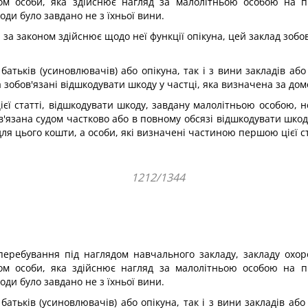
м особи, яка здійснює нагляд за малолітньою особою на під
ди було завдано не з їхньої вини.
й за законом здійснює щодо неї функції опікуна, цей заклад зоб
атьків (усиновлювачів) або опікуна, так і з вини закладів аб
ба зобов'язані відшкодувати шкоду у частці, яка визначена за д
єї статті, відшкодувати шкоду, завдану малолітньою особою, 
в'язана судом частково або в повному обсязі відшкодувати шкод
для цього кошти, а особи, які визначені частиною першою цієї 
1212/1344
перебування під наглядом навчального закладу, закладу охор
м особи, яка здійснює нагляд за малолітньою особою на під
ди було завдано не з їхньої вини.
атьків (усиновлювачів) або опікуна, так і з вини закладів аб