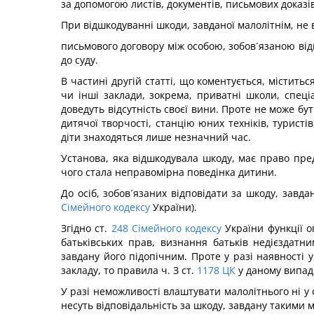
за допомогою листів, документів, письмових доказі
При відшкодуванні шкоди, завданої малолітнім, не
письмового договору між особою, зобов´язаною від
до суду.
В частині другій статті, що коментується, містить
чи інші заклади, зокрема, приватні школи, спеціа
доведуть відсутність своєї вини. Проте не може бу
дитячої творчості, станцію юних техніків, туристі
діти знаходяться лише незначний час.
Установа, яка відшкодувала шкоду, має право пред
чого стала неправомірна поведінка дитини.
До осіб, зобов´язаних відповідати за шкоду, завда
Сімейного кодексу
України).
Згідно ст.
248
Сімейного кодексу
України функції о
батьківських прав, визнання батьків недієздатн
завдану його підопічним. Проте у разі наявності 
закладу, то правила ч. З ст.
1178
ЦК
у даному випад
У разі неможливості влаштувати малолітнього ні у 
несуть відповідальність за шкоду, завдану такими 