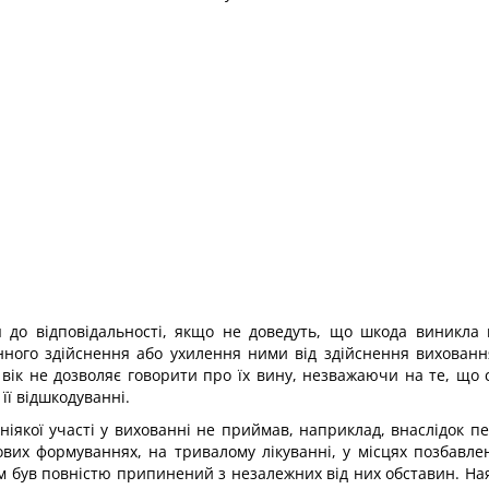
 до відповідальності, якщо не доведуть, що шкода виникла 
нного здійснення або ухилення ними від здійснення вихован
 вік не дозволяє говорити про їх вину, незважаючи на те, що с
її відшкодуванні.
ніякої участі у вихованні не приймав, наприклад, внаслідок п
ових формуваннях, на тривалому лікуванні, у місцях позбавле
ім був повністю припинений з незалежних від них обставин. На