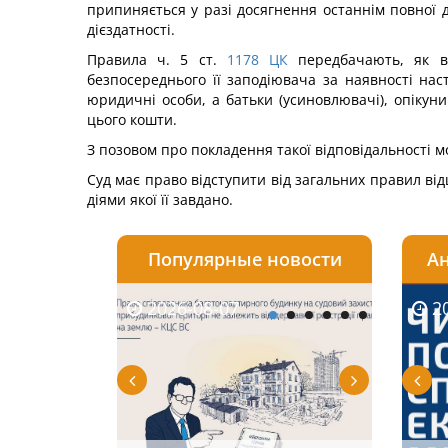
припиняється у разі досягнення останнім повної д
дієздатності.
Правила ч. 5 ст.
1178
ЦК
передбачають, як ви
безпосереднього її заподіювача за наявності нас
юридичні особи, а батьки (усиновлювачі), опікуни
цього кошти.
З позовом про покладення такої відповідальності мо
Суд має право відступити від загальних правил від
діями якої її завдано.
Популярные новости
Ан
2026-08-07
2026-08-03
2026-
20