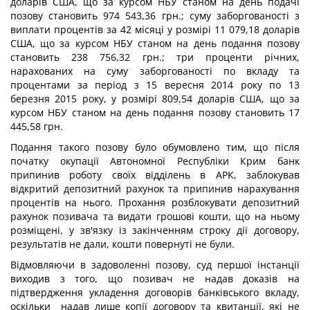
доларів США, що за курсом НБУ станом на день подачі
позову становить 974 543,36 грн.; суму заборгованості з
виплати процентів за 42 місяці у розмірі 11 079,18 доларів
США, що за курсом НБУ станом на день подання позову
становить 238 756,32 грн.; три проценти річних,
нарахованих на суму заборгованості по вкладу та
процентами за період з 15 вересня 2014 року по 13
березня 2015 року, у розмірі 809,54 доларів США, що за
курсом НБУ станом на день подання позову становить 17
445,58 грн.
Подання такого позову було обумовлено тим, що після
початку окупації Автономної Республіки Крим банк
припинив роботу своїх відділень в АРК, заблокував
відкритий депозитний рахунок та припинив нарахування
процентів на нього. Прохання розблокувати депозитний
рахунок позивача та видати грошові кошти, що на ньому
розміщені, у зв'язку із закінченням строку дії договору,
результатів не дали, кошти повернуті не були.
Відмовляючи в задоволенні позову, суд першої інстанції
виходив з того, що позивач не надав доказів на
підтвердження укладення договорів банківського вкладу,
оскільки надав лише копії договору та квитанції, які не