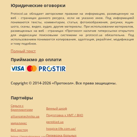
Юридические оговорки
Protocol.ua обладает авторскими правами на информацию, размещенную на
веб - страницах данного ресурса, если не указано иное. Под информацией
понимаются тексты, комментарии, статьи, фотоизображения, рисунки, ящик-
шота, сканы, видео, аудио, другие материалы. При использовании материалов,
размещенных на веб - страницах «Протокол» наличие гиперссылки открытого
для индексации поисковыми системами на protocol.ua обязательна. Под
использованием понимается копирования, адаптация, рерайтинг, модификация
и тому подобное.
Полный текст
Приймаємо до оплати
Copyright © 2014-2026 «Протокол». Все права защищены.
Партнёры
Серьги с
Винный шкаф
бриллиантами
Подготовка к НМТ / ВНО
alliancetechnika.ua
pereklad.ua
миралинкс
hospice-life.com.ua/
Веб мастер
Перевозка больных
https://motokosmos.ua/