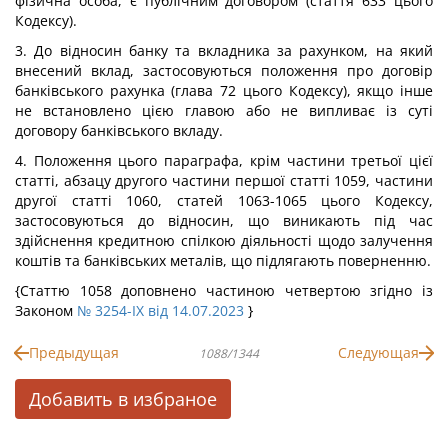
фізична особа, є публічним договором (стаття 633 цього
Кодексу).
3. До відносин банку та вкладника за рахунком, на який
внесений вклад, застосовуються положення про договір
банківського рахунка (глава 72 цього Кодексу), якщо інше
не встановлено цією главою або не випливає із суті
договору банківського вкладу.
4. Положення цього параграфа, крім частини третьої цієї
статті, абзацу другого частини першої статті 1059, частини
другої статті 1060, статей 1063-1065 цього Кодексу,
застосовуються до відносин, що виникають під час
здійснення кредитною спілкою діяльності щодо залучення
коштів та банківських металів, що підлягають поверненню.
{Статтю 1058 доповнено частиною четвертою згідно із
Законом
№ 3254-IX від 14.07.2023
}
Предыдущая
Следующая
1088/1344
Добавить в избраное