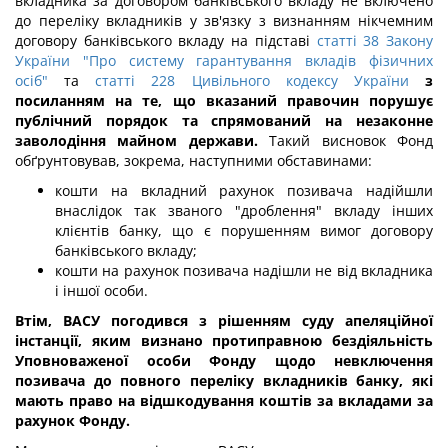
вкладника за договором банківського вкладу не включено
до переліку вкладників у зв'язку з визнанням нікчемним
договору банківського вкладу на підставі
статті 38 Закону
України "Про систему гарантування вкладів фізичних
осіб"
та
статті 228 Цивільного кодексу України
з
посиланням на те, що вказаний правочин порушує
публічний порядок та спрямований на незаконне
заволодіння майном держави.
Такий висновок Фонд
обґрунтовував, зокрема, наступними обставинами:
кошти на вкладний рахунок позивача надійшли
внаслідок так званого "дроблення" вкладу інших
клієнтів банку, що є порушенням вимог договору
банківського вкладу;
кошти на рахунок позивача надішли не від вкладника
і іншої особи.
Втім, ВАСУ погодився з рішенням суду апеляційної
інстанції, яким визнано протиправною бездіяльність
Уповноваженої особи Фонду щодо невключення
позивача до повного переліку вкладників банку, які
мають право на відшкодування коштів за вкладами за
рахунок Фонду.