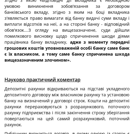
згідно з якою «Відповідні дії вкладника є необхідною
умовою виникнення зобов'язання за договором
банківського вкладу, згідно з яким на боці вкладника
з'являється право вимагати від банку видачі суми вкладу і
виплати відсотків на неї, а на стороні банку - відповідний
обов'язок….З огляду на вищезазначене, суди дійшли
помилкового висновку щодо спричинення шкоди діями
працівника банку вкладнику,
адже з моменту передачі
грошових коштів уповноваженій особі банку саме банк
є їх власником, а тому саме банку спричинена шкода
вищезазначеним злочином».
Науково практичний коментар
Депозитні рахунки відкриваються на підставі укладеного
депозитного договору між власником рахунку та установою
банку на визначений у договорі строк. Кошти на депозитні
рахунки перераховуються з розрахункового, поточного
рахунку підприємства і після закінчення строку зберігання
повертаються на цей самий розрахунковий, поточний
рахунок.
Публічним визнається договір, в якому однією із сторін є