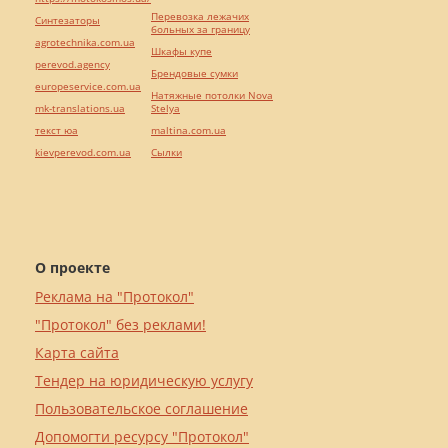
Перевозка лежачих
Синтезаторы
больных за границу
agrotechnika.com.ua
Шкафы купе
perevod.agency
Брендовые сумки
europeservice.com.ua
Натяжные потолки Nova
mk-translations.ua
Stelya
текст юа
maltina.com.ua
kievperevod.com.ua
Cылки
О проекте
Реклама на "Протокол"
"Протокол" без реклами!
Карта сайта
Тендер на юридическую услугу
Пользовательское соглашение
Допомогти ресурсу "Протокол"