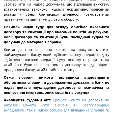
сертифіката чи іншого документа, що відповідає вимогам,
встановленим законом, іншими нормативно-правовими
актами у сфері банківської діяльності (банківськими
правилами) та звичаями ділового обороту.
Позивач надав суду для огляду оригінал вказаного
договору та квитанції про внесення коштів на рахунок.
Копії договору та квитанції були посвідчені судом та
долучені до матеріалів справи.
Квитанція про внесення коштів на рахунок містить
найменування банку, який здійснив касову операцію, дату
здійснення касової операції, суму платежу та рахунок, на
який його було внесено, номер договору вкладу, підпис
працівника банку, який прийняв готівку.
Отже позовні вимоги вкладника відповідають
обставинам справи та дослідженим доказам, а банк не
надав доказів неукладення договору із позивачем та
невнесення ним грошових коштів на рахунок.
Аналізуйте судовий акт:
Грошові кошти на депозитний
рахунок можуть бути внесені як безпосередньо
вкладником, так і іншою особою для вкладника (справа №