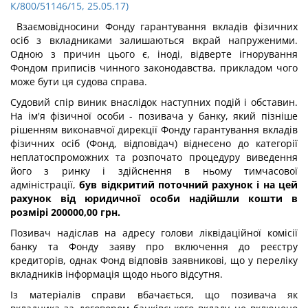
К/800/51146/15, 25.05.17)
Взаємовідносини Фонду гарантування вкладів фізичних
осіб з вкладниками залишаються вкрай напруженими.
Одною з причин цього є, іноді, відверте ігнорування
Фондом приписів чинного законодавства, прикладом чого
може бути ця судова справа.
Судовий спір виник внаслідок наступних подій і обставин.
На ім'я фізичної особи - позивача у банку, який пізніше
рішенням виконавчої дирекції Фонду гарантування вкладів
фізичних осіб (Фонд, відповідач) віднесено до категорії
неплатоспроможних та розпочато процедуру виведення
його з ринку і здійснення в ньому тимчасової
адміністрації,
був відкритий поточний рахунок і на цей
рахунок від юридичної особи надійшли кошти в
розмірі 200000,00 грн.
Позивач надіслав на адресу голови ліквідаційної комісії
банку та Фонду заяву про включення до реєстру
кредиторів, однак Фонд відповів заявникові, що у переліку
вкладників інформація щодо нього відсутня.
Із матеріалів справи вбачається, що позивача як