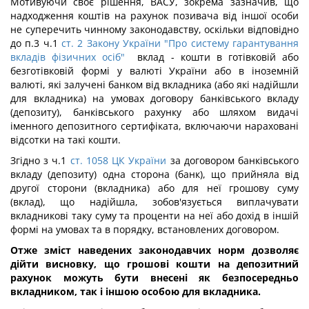
Мотивуючи своє рішення, ВАСУ, зокрема зазначив, що
надходження коштів на рахунок позивача від іншої особи
не суперечить чинному законодавству, оскільки відповідно
до п.3 ч.1
ст. 2 Закону України "Про систему гарантування
вкладів фізичних осіб"
вклад - кошти в готівковій або
безготівковій формі у валюті України або в іноземній
валюті, які залучені банком від вкладника (або які надійшли
для вкладника) на умовах договору банківського вкладу
(депозиту), банківського рахунку або шляхом видачі
іменного депозитного сертифіката, включаючи нараховані
відсотки на такі кошти.
Згідно з ч.1
ст. 1058 ЦК України
за договором банківського
вкладу (депозиту) одна сторона (банк), що прийняла від
другої сторони (вкладника) або для неї грошову суму
(вклад), що надійшла, зобов'язується виплачувати
вкладникові таку суму та проценти на неї або дохід в іншій
формі на умовах та в порядку, встановлених договором.
Отже зміст наведених законодавчих норм дозволяє
дійти висновку, що грошові кошти на депозитний
рахунок можуть бути внесені як безпосередньо
вкладником, так і іншою особою для вкладника.