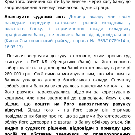
Крім того, означені кошти були внесені через касу банку до
запровадження в ньому тимчасової адміністрації.
Аналізуйте судовий акт:
Договір вкладу має своїм
наслідком передачу готівкових грошей вкладника у
власність банку, і спричинення шкоди вкладнику
працівником банку, не звільняє банк від відповідальності
(Києво-Святошинський райсуд, справа № 369/10789/14-ц,
16.03.17)
Позивач звернувся до суду з позовом, яким просив суд
стягнути з ПАТ КБ «Хрещатик» (банк) на його користь
заборгованість за договором банківського вкладу в розмірі
280 000 грн. Свої вимоги мотивував тим, що між ним та
банком укладено договір банківського вкладу. Спочатку
зобов'язання банком виконувалось належним чином та на
його рахунок нараховувались відсотки за користування
коштами. Але при зверненні до відповідача йому стало
відомо, що
кошти на його депозитному рахунку
відсутні.
Більш того, - на його заяву він отримав
повідомлення банку про те, що за даними бухгалтерського
обліку його договори не взагалі в банку обліковуються.
Як
видно з судового рішення, відповідач з приводу цих
подій та обставин звернувся до правоохоронних