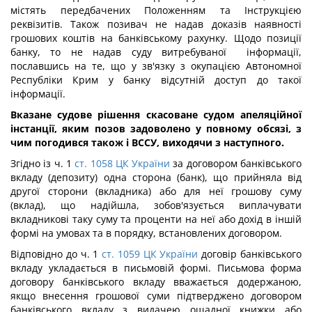
містять передбачених Положенням та Інструкцією
реквізитів. Також позивач не надав доказів наявності
грошових коштів на банківському рахунку. Щодо позиції
банку, то не надав суду витребуваної інформації,
пославшись на те, що у зв'язку з окупацією Автономної
Республіки Крим у банку відсутній доступ до такої
інформації.
Вказане судове рішення скасоване судом апеляційної
інстанції, яким позов задоволено у повному обсязі, з
чим погодився також і ВССУ, виходячи з наступного.
Згідно із ч. 1
ст. 1058 ЦК України
за договором банківського
вкладу (депозиту) одна сторона (банк), що прийняла від
другої сторони (вкладника) або для неї грошову суму
(вклад), що надійшла, зобов'язується виплачувати
вкладникові таку суму та проценти на неї або дохід в іншій
формі на умовах та в порядку, встановлених договором.
Відповідно до ч. 1
ст. 1059 ЦК України
договір банківського
вкладу укладається в письмовій формі. Письмова форма
договору банківського вкладу вважається додержаною,
якщо внесення грошової суми підтверджено договором
банківського вкладу з видачею ощадної книжки або