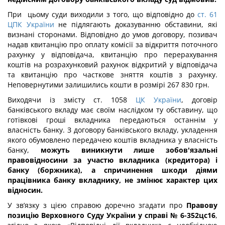
При цьому суди виходили з того, що відповідно до
ст. 61
ЦПК України
не підлягають доказуванню обставини, які
визнані сторонами. Відповідно до умов договору, позивач
надав квитанцію про оплату комісії за відкриття поточного
рахунку у відповідача, квитанцію про перерахування
коштів на розрахунковий рахунок відкритий у відповідача
та квитанцію про часткове зняття коштів з рахунку.
Неповернутими залишились кошти в розмірі 267 830 грн.
Виходячи із змісту ст. 1058
ЦК України
, договір
банківського вкладу має своїм наслідком ту обставину, що
готівкові гроші вкладника передаються останнім у
власність банку. З договору банківського вкладу, укладення
якого обумовлено передачею коштів вкладника у власність
банку,
можуть виникнути лише зобов'язальні
правовідносини за участю вкладника (кредитора) і
банку (боржника), а спричинення шкоди діями
працівника банку вкладнику, не змінює характер цих
відносин.
У зв’язку з цією справою доречно згадати про
Правову
позицію Верховного Суду України у справі № 6-352цс16
,