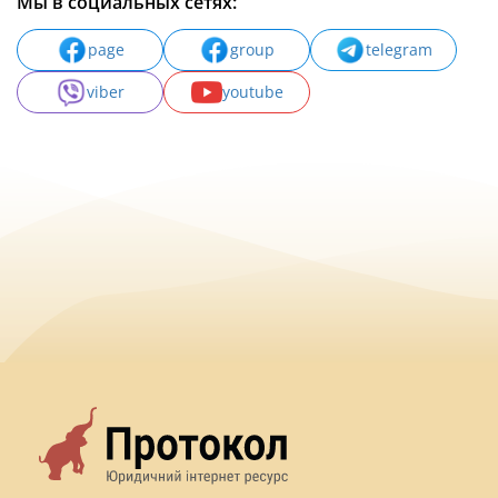
Мы в социальных сетях:
page
group
telegram
viber
youtube