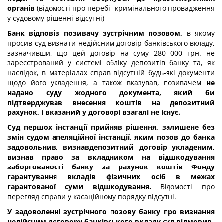
органів
(відомості про перебіг кримінального провадження
у судовому рішенні відсутні)
Банк відповів позивачу зустрічним позовом,
в якому
просив суд визнати недійсним договір банківського вкладу,
зазначивши, що цей договір на суму 280 000 грн. не
зареєстрований у системі обліку депозитів банку та, як
наслідок, в матеріалах справ відсутній будь-які документи
щодо його укладення, а також вказував, позивачем
не
надано суду жодного документа, який би
підтверджував внесення коштів на депозитний
рахунок, і вказаний у договорі взагалі не існує.
Суд першох інстанції прийняв рішення, залишене без
змін судом апеляційної інстанції, яким позов до банка
задовольнив, визнавдепозитний договір укладеним,
визнав право за вкладником на відшкодування
заборгованості банку за рахунок коштів Фонду
гарантування вкладів фізичних осіб в межах
гарантованої суми відшкодування.
Відомості про
перегляд справи у касаційному порядку відсутні.
У задоволенні зустрічного позову банку про визнання
недійсним договору банківського вкладу суд відмовив.