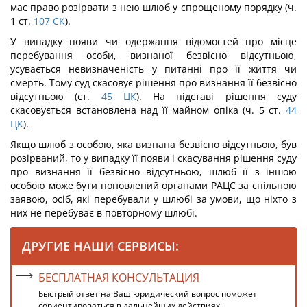
має право розірвати з нею шлюб у спрощеному порядку (ч.
1 ст.
107
СК
).
У випадку появи чи одержання відомостей про місце
перебування особи, визнаної безвісно відсутньою,
усувається невизначеність у питанні про її життя чи
смерть. Тому суд скасовує рішення про визнання її безвісно
відсутньою (ст.
45
ЦК
). На підставі рішення суду
скасовується встановлена над її майном опіка (ч. 5 ст.
44
ЦК
).
Якщо шлюб з особою, яка визнана безвісно відсутньою, був
розірваний, то у випадку її появи і скасування рішення суду
про визнання її безвісно відсутньою, шлюб її з іншою
особою може бути поновлений органами РАЦС за спільною
заявою, осіб, які перебували у шлюбі за умови, що ніхто з
них не перебуває в повторному шлюбі.
ДРУГИЕ НАШИ СЕРВИСЫ:
БЕСПЛАТНАЯ КОНСУЛЬТАЦИЯ
Быстрый ответ на Ваш юридический вопрос поможет
сориентироваться в дальнейших действиях