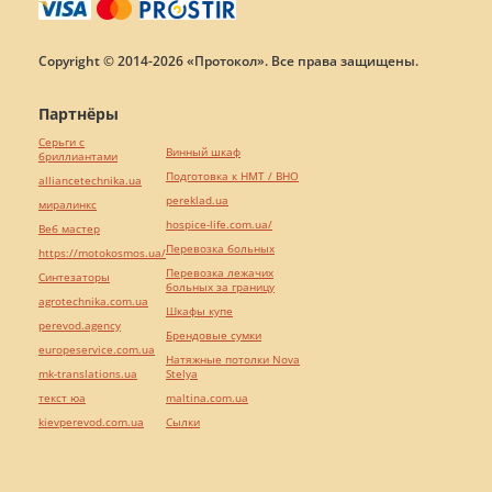
Copyright © 2014-2026 «Протокол». Все права защищены.
Партнёры
Серьги с
Винный шкаф
бриллиантами
Подготовка к НМТ / ВНО
alliancetechnika.ua
pereklad.ua
миралинкс
hospice-life.com.ua/
Веб мастер
Перевозка больных
https://motokosmos.ua/
Перевозка лежачих
Синтезаторы
больных за границу
agrotechnika.com.ua
Шкафы купе
perevod.agency
Брендовые сумки
europeservice.com.ua
Натяжные потолки Nova
mk-translations.ua
Stelya
текст юа
maltina.com.ua
kievperevod.com.ua
Cылки