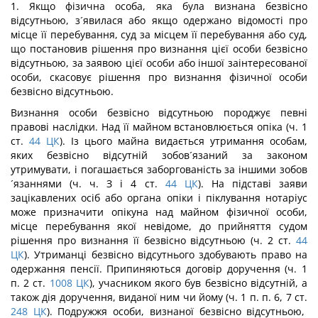
1. Якщо фізична особа, яка була визнана безвісно
відсутньою, з´явилася або якщо одержано відомості про
місце її перебування, суд за місцем її перебування або суд,
що постановив рішення про визнання цієї особи безвісно
відсутньою, за заявою цієї особи або іншої заінтересованої
особи, скасовує рішення про визнання фізичної особи
безвісно відсутньою.
Визнання особи безвісно відсутньою породжує певні
правові наслідки. Над її майном встановлюється опіка (ч. 1
ст.
44
ЦК
). Із цього майна видається утримання особам,
яких безвісно відсутній зобов´язаний за законом
утримувати, і погашається заборгованість за іншими зобов
´язаннями (ч. ч. З і 4 ст.
44
ЦК
). На підставі заяви
зацікавлених осіб або органа опіки і піклування нотаріус
може призначити опікуна над майном фізичної особи,
місце перебування якої невідоме, до прийняття судом
рішення про визнання її безвісно відсутньою (ч. 2 ст.
44
ЦК
). Утриманці безвісно відсутнього здобувають право на
одержання пенсії. Припиняються договір доручення (ч. 1
п. 2 ст.
1008
ЦК
), учасником якого був безвісно відсутній, а
також дія доручення, виданої ним чи йому (ч. 1 п. п. 6, 7 ст.
248
ЦК
). Подружжя особи, визнаної безвісно відсутньою,