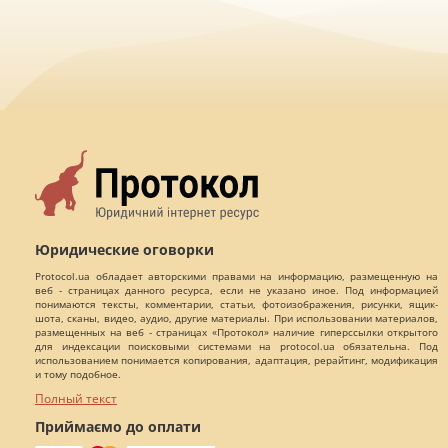
Юридические оговорки
Protocol.ua обладает авторскими правами на информацию, размещенную на
веб - страницах данного ресурса, если не указано иное. Под информацией
понимаются тексты, комментарии, статьи, фотоизображения, рисунки, ящик-
шота, сканы, видео, аудио, другие материалы. При использовании материалов,
размещенных на веб - страницах «Протокол» наличие гиперссылки открытого
для индексации поисковыми системами на protocol.ua обязательна. Под
использованием понимается копирования, адаптация, рерайтинг, модификация
и тому подобное.
Полный текст
Приймаємо до оплати