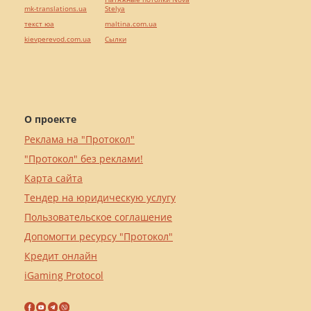
mk-translations.ua
Stelya
текст юа
maltina.com.ua
kievperevod.com.ua
Cылки
О проекте
Реклама на "Протокол"
"Протокол" без реклами!
Карта сайта
Тендер на юридическую услугу
Пользовательское соглашение
Допомогти ресурсу "Протокол"
Кредит онлайн
iGaming Protocol