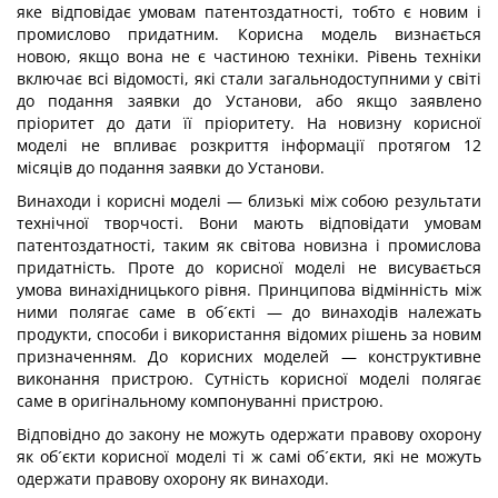
яке відповідає умовам патентоздатності, тобто є новим і
промислово придатним. Корисна модель визнається
новою, якщо вона не є частиною техніки. Рівень техніки
включає всі відомості, які стали загальнодоступними у світі
до подання заявки до Установи, або якщо заявлено
пріоритет до дати її пріоритету. На новизну корисної
моделі не впливає розкриття інформації протягом 12
місяців до подання заявки до Установи.
Винаходи і корисні моделі — близькі між собою результати
технічної творчості. Вони мають відповідати умовам
патентоздатності, таким як світова новизна і промислова
придатність. Проте до корисної моделі не висувається
умова винахідницького рівня. Принципова відмінність між
ними полягає саме в об´єкті — до винаходів належать
продукти, способи і використання відомих рішень за новим
призначенням. До корисних моделей — конструктивне
виконання пристрою. Сутність корисної моделі полягає
саме в оригінальному компонуванні пристрою.
Відповідно до закону не можуть одержати правову охорону
як об´єкти корисної моделі ті ж самі об´єкти, які не можуть
одержати правову охорону як винаходи.