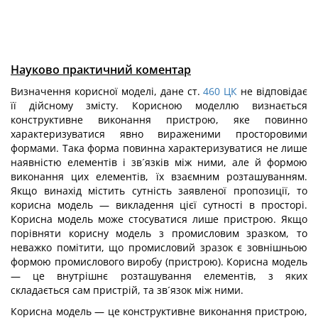
Науково практичний коментар
Визначення корисної моделі, дане ст.
460
ЦК
не відповідає
її дійсному змісту. Корисною моделлю визнається
конструктивне виконання пристрою, яке повинно
характеризуватися явно вираженими просторовими
формами. Така форма повинна характеризуватися не лише
наявністю елементів і зв´язків між ними, але й формою
виконання цих елементів, їх взаємним розташуванням.
Якщо винахід містить сутність заявленої пропозиції, то
корисна модель — викладення цієї сутності в просторі.
Корисна модель може стосуватися лише пристрою. Якщо
порівняти корисну модель з промисловим зразком, то
неважко помітити, що промисловий зразок є зовнішньою
формою промислового виробу (пристрою). Корисна модель
— це внутрішнє розташування елементів, з яких
складається сам пристрій, та зв´язок між ними.
Корисна модель — це конструктивне виконання пристрою,