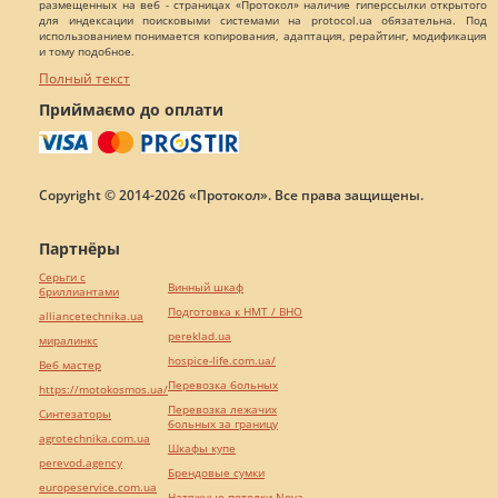
размещенных на веб - страницах «Протокол» наличие гиперссылки открытого
для индексации поисковыми системами на protocol.ua обязательна. Под
использованием понимается копирования, адаптация, рерайтинг, модификация
и тому подобное.
Полный текст
Приймаємо до оплати
Copyright © 2014-2026 «Протокол». Все права защищены.
Партнёры
Серьги с
Винный шкаф
бриллиантами
Подготовка к НМТ / ВНО
alliancetechnika.ua
pereklad.ua
миралинкс
hospice-life.com.ua/
Веб мастер
Перевозка больных
https://motokosmos.ua/
Перевозка лежачих
Синтезаторы
больных за границу
agrotechnika.com.ua
Шкафы купе
perevod.agency
Брендовые сумки
europeservice.com.ua
Натяжные потолки Nova